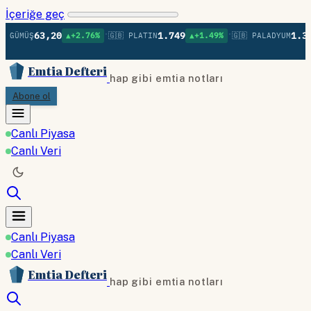
İçeriğe geç
•
•
63,20
1.749
1.377
 GÜMÜŞ
▲+2.76%
🇬🇧 PLATIN
▲+1.49%
🇬🇧 PALADYUM
Emtia Defteri
hap gibi emtia notları
Abone ol
Canlı Piyasa
Canlı Veri
Canlı Piyasa
Canlı Veri
Emtia Defteri
hap gibi emtia notları