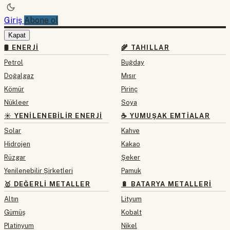
Giriş
Abone ol
Kapat
🛢 ENERJI
🌾 TAHILLAR
Petrol
Buğday
Doğalgaz
Mısır
Kömür
Pirinç
Nükleer
Soya
☀️ YENILENEBILIR ENERJI
☕ YUMUŞAK EMTIALAR
Solar
Kahve
Hidrojen
Kakao
Rüzgar
Şeker
Yenilenebilir Şirketleri
Pamuk
🥇 DEĞERLI METALLER
🔋 BATARYA METALLERI
Altın
Lityum
Gümüş
Kobalt
Platinyum
Nikel