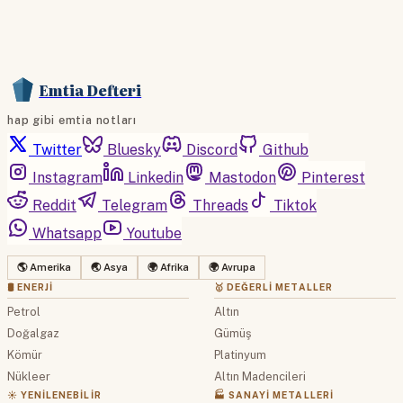
Emtia Defteri
hap gibi emtia notları
Twitter
Bluesky
Discord
Github
Instagram
Linkedin
Mastodon
Pinterest
Reddit
Telegram
Threads
Tiktok
Whatsapp
Youtube
🌎 Amerika
🌏 Asya
🌍 Afrika
🌍 Avrupa
🛢 ENERJI
🥇 DEĞERLI METALLER
Petrol
Altın
Doğalgaz
Gümüş
Kömür
Platinyum
Nükleer
Altın Madencileri
☀️ YENILENEBILIR
🏭 SANAYI METALLERI