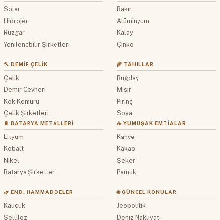
Solar
Bakır
Hidrojen
Alüminyum
Rüzgar
Kalay
Yenilenebilir Şirketleri
Çinko
🔨 DEMIR ÇELIK
🌾 TAHILLAR
Çelik
Buğday
Demir Cevheri
Mısır
Kok Kömürü
Pirinç
Çelik Şirketleri
Soya
🔋 BATARYA METALLERI
☕ YUMUŞAK EMTIALAR
Lityum
Kahve
Kobalt
Kakao
Nikel
Şeker
Batarya Şirketleri
Pamuk
🌿 END. HAMMADDELER
🌐 GÜNCEL KONULAR
Kauçuk
Jeopolitik
Selüloz
Deniz Nakliyat