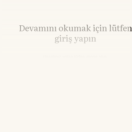
Devamını okumak için lütfe
giriş yapın
Hesabınız yoksa lütfen abone olun.
Hemen Abone Ol
Hesabınız var mı?
Giriş
Altın
4.336,22
▲+2.26%
17.16