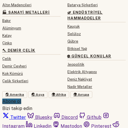
Altın Madencileri
Batarya Şirketleri
🏭 SANAYI METALLERI
🌿 ENDÜSTRIYEL
HAMMADDELER
Bakır
Kauçuk
Alüminyum
Selüloz
Kalay
Gübre
Çinko
Bitkisel Yağ
🔨 DEMIR ÇELIK
🌐 GÜNCEL KONULAR
Çelik
Jeopolitik
Demir Cevheri
Elektrik Altyapısı
Kok Kömürü
Deniz Nakliyat
Çelik Şirketleri
Nadir Metaller
🌎 Amerika
🌏 Asya
🌍 Afrika
🌍 Avrupa
Abone ol
Bizi takip edin
Twitter
Bluesky
Discord
Github
Instagram
Linkedin
Mastodon
Pinterest