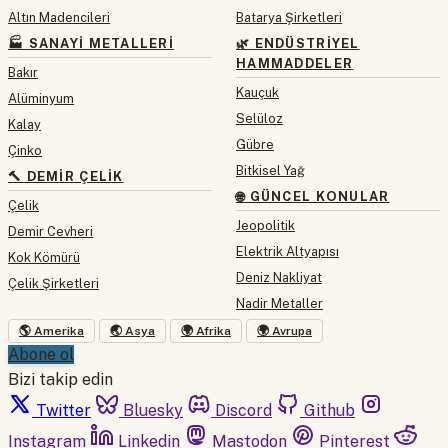
Altın Madencileri
Batarya Şirketleri
🏭 SANAYI METALLERI
🌿 ENDÜSTRIYEL
HAMMADDELER
Bakır
Kauçuk
Alüminyum
Selüloz
Kalay
Gübre
Çinko
Bitkisel Yağ
🔨 DEMIR ÇELIK
🌐 GÜNCEL KONULAR
Çelik
Jeopolitik
Demir Cevheri
Elektrik Altyapısı
Kok Kömürü
Deniz Nakliyat
Çelik Şirketleri
Nadir Metaller
🌎 Amerika
🌏 Asya
🌍 Afrika
🌍 Avrupa
Abone ol
Bizi takip edin
Twitter
Bluesky
Discord
Github
Instagram
Linkedin
Mastodon
Pinterest