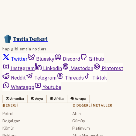
Emtia Defteri
hap gibi emtia notları
Twitter
Bluesky
Discord
Github
Instagram
Linkedin
Mastodon
Pinterest
Reddit
Telegram
Threads
Tiktok
Whatsapp
Youtube
🌎 Amerika
🌏 Asya
🌍 Afrika
🌍 Avrupa
🛢 ENERJI
🥇 DEĞERLI METALLER
Petrol
Altın
Doğalgaz
Gümüş
Kömür
Platinyum
Nükleer
Altın Madencileri