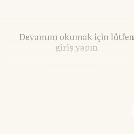
Devamını okumak için lütfe
giriş yapın
Hesabınız yoksa lütfen abone olun.
Hemen Abone Ol
Hesabınız var mı?
Giriş
Brent Petrol
82,27
▼-0.27%
WTI Petrol
77,08
▼-0.27%
21.55