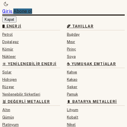
Giriş
Abone ol
Kapat
🛢 ENERJI
🌾 TAHILLAR
Petrol
Buğday
Doğalgaz
Mısır
Kömür
Pirinç
Nükleer
Soya
☀️ YENILENEBILIR ENERJI
☕ YUMUŞAK EMTIALAR
Solar
Kahve
Hidrojen
Kakao
Rüzgar
Şeker
Yenilenebilir Şirketleri
Pamuk
🥇 DEĞERLI METALLER
🔋 BATARYA METALLERI
Altın
Lityum
Gümüş
Kobalt
Platinyum
Nikel