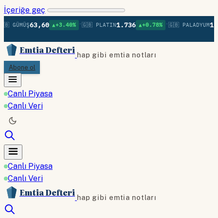
İçeriğe geç
•
•
63,60
1.736
1.3
🇧 GÜMÜŞ
▲+3.40%
🇬🇧 PLATIN
▲+0.78%
🇬🇧 PALADYUM
Emtia Defteri
hap gibi emtia notları
Abone ol
Canlı Piyasa
Canlı Veri
Canlı Piyasa
Canlı Veri
Emtia Defteri
hap gibi emtia notları