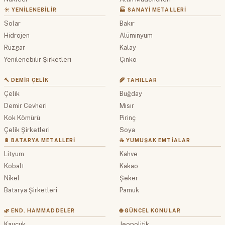
☀️ YENILENEBILIR
🏭 SANAYI METALLERI
Solar
Bakır
Hidrojen
Alüminyum
Rüzgar
Kalay
Yenilenebilir Şirketleri
Çinko
🔨 DEMIR ÇELIK
🌾 TAHILLAR
Çelik
Buğday
Demir Cevheri
Mısır
Kok Kömürü
Pirinç
Çelik Şirketleri
Soya
🔋 BATARYA METALLERI
☕ YUMUŞAK EMTIALAR
Lityum
Kahve
Kobalt
Kakao
Nikel
Şeker
Batarya Şirketleri
Pamuk
🌿 END. HAMMADDELER
🌐 GÜNCEL KONULAR
Kauçuk
Jeopolitik