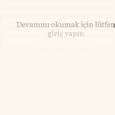
Devamını okumak için lütfe
giriş yapın
Hesabınız yoksa lütfen abone olun.
Hemen Abone Ol
Hesabınız var mı?
Giriş
Platin
1.739,80
▲+0.97%
02.49