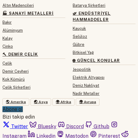
Altın Madencileri
Batarya Şirketleri
🏭 SANAYI METALLERI
🌿 ENDÜSTRIYEL
HAMMADDELER
Bakır
Kauçuk
Alüminyum
Selüloz
Kalay
Gübre
Çinko
Bitkisel Yağ
🔨 DEMIR ÇELIK
🌐 GÜNCEL KONULAR
Çelik
Jeopolitik
Demir Cevheri
Elektrik Altyapısı
Kok Kömürü
Deniz Nakliyat
Çelik Şirketleri
Nadir Metaller
🌎 Amerika
🌏 Asya
🌍 Afrika
🌍 Avrupa
Abone ol
Bizi takip edin
Twitter
Bluesky
Discord
Github
Instagram
Linkedin
Mastodon
Pinterest