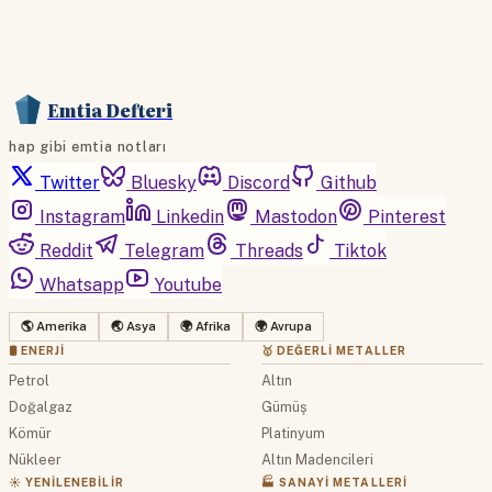
Emtia Defteri
hap gibi emtia notları
Twitter
Bluesky
Discord
Github
Instagram
Linkedin
Mastodon
Pinterest
Reddit
Telegram
Threads
Tiktok
Whatsapp
Youtube
🌎 Amerika
🌏 Asya
🌍 Afrika
🌍 Avrupa
🛢 ENERJI
🥇 DEĞERLI METALLER
Petrol
Altın
Doğalgaz
Gümüş
Kömür
Platinyum
Nükleer
Altın Madencileri
☀️ YENILENEBILIR
🏭 SANAYI METALLERI