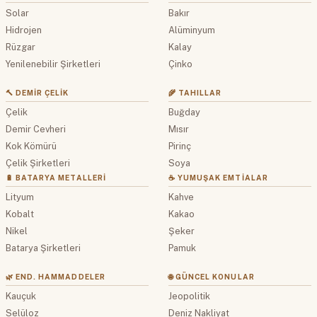
Solar
Bakır
Hidrojen
Alüminyum
Rüzgar
Kalay
Yenilenebilir Şirketleri
Çinko
🔨 DEMIR ÇELIK
🌾 TAHILLAR
Çelik
Buğday
Demir Cevheri
Mısır
Kok Kömürü
Pirinç
Çelik Şirketleri
Soya
🔋 BATARYA METALLERI
☕ YUMUŞAK EMTIALAR
Lityum
Kahve
Kobalt
Kakao
Nikel
Şeker
Batarya Şirketleri
Pamuk
🌿 END. HAMMADDELER
🌐 GÜNCEL KONULAR
Kauçuk
Jeopolitik
Selüloz
Deniz Nakliyat