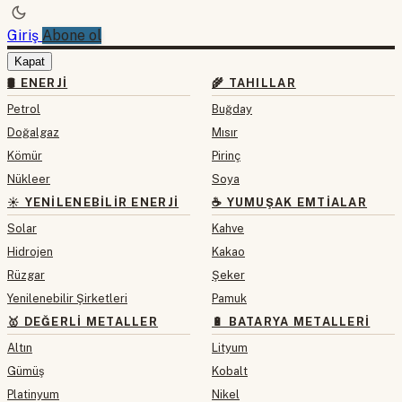
Giriş
Abone ol
Kapat
🛢 ENERJI
🌾 TAHILLAR
Petrol
Buğday
Doğalgaz
Mısır
Kömür
Pirinç
Nükleer
Soya
☀️ YENILENEBILIR ENERJI
☕ YUMUŞAK EMTIALAR
Solar
Kahve
Hidrojen
Kakao
Rüzgar
Şeker
Yenilenebilir Şirketleri
Pamuk
🥇 DEĞERLI METALLER
🔋 BATARYA METALLERI
Altın
Lityum
Gümüş
Kobalt
Platinyum
Nikel