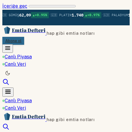
İçeriğe geç
•
•
62,09
1.740
1.3
🇧 GÜMÜŞ
▲+0.95%
🇬🇧 PLATIN
▲+0.97%
🇬🇧 PALADYUM
Emtia Defteri
hap gibi emtia notları
Abone ol
Canlı Piyasa
Canlı Veri
Canlı Piyasa
Canlı Veri
Emtia Defteri
hap gibi emtia notları