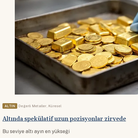
ALTIN
Değerli Metaller
,
Küresel
Altında spekülatif uzun pozisyonlar zirvede
Bu seviye altı ayın en yükseği