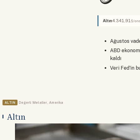
Altın
4.341,91
$/on
Ağustos vade
ABD ekonomis
kaldı
Veri Fed'in b
ALTIN
Değerli Metaller
,
Amerika
Altın