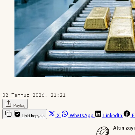
02 Temmuz 2026, 21:21
Paylaş
X
WhatsApp
LinkedIn
F
Linki kopyala
🪙
Altın zay