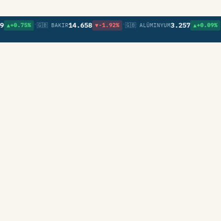
•
•
•
14.658
3.257
5%
🇬🇧 BAKIR
▼-1.92%
🇬🇧 ALÜMINYUM
▲+0.09%
🇬🇧 NI