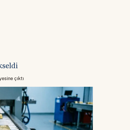
kseldi
esine çıktı