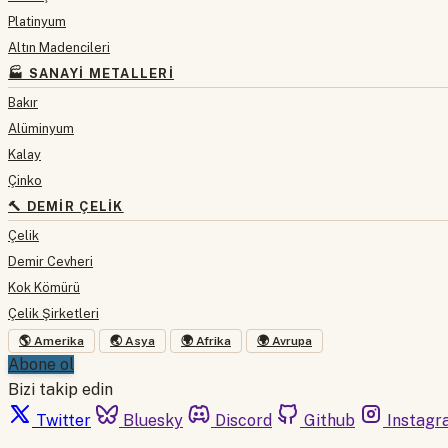
Platinyum
Altın Madencileri
🏭 SANAYI METALLERI
Bakır
Alüminyum
Kalay
Çinko
🔨 DEMIR ÇELIK
Çelik
Demir Cevheri
Kok Kömürü
Çelik Şirketleri
🌎 Amerika
🌏 Asya
🌍 Afrika
🌍 Avrupa
Abone ol
Bizi takip edin
Twitter
Bluesky
Discord
Github
Instagr