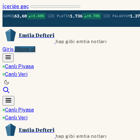
İçeriğe geç
•
•
63,60
1.736
1.379
▲+3.40%
🇬🇧 PLATIN
▲+0.78%
🇬🇧 PALADYUM
▲+0.7
Emtia Defteri
hap gibi emtia notları
Giriş
Abone ol
Canlı Piyasa
Canlı Veri
Canlı Piyasa
Canlı Veri
Emtia Defteri
hap gibi emtia notları