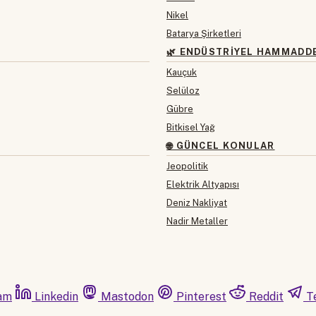
Nikel
Batarya Şirketleri
🌿 ENDÜSTRIYEL HAMMADD
Kauçuk
Selüloz
Gübre
Bitkisel Yağ
🌐 GÜNCEL KONULAR
Jeopolitik
Elektrik Altyapısı
Deniz Nakliyat
Nadir Metaller
am
Linkedin
Mastodon
Pinterest
Reddit
T