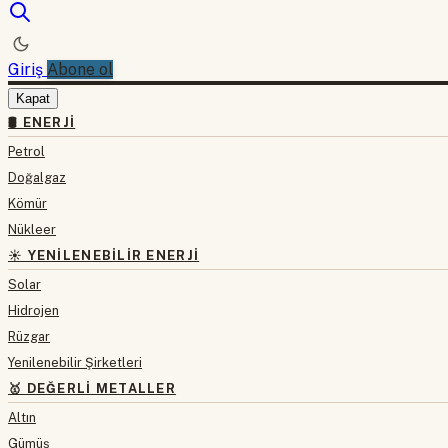
Giriş
Abone ol
Kapat
🛢 ENERJI
Petrol
Doğalgaz
Kömür
Nükleer
☀️ YENILENEBILIR ENERJI
Solar
Hidrojen
Rüzgar
Yenilenebilir Şirketleri
🥇 DEĞERLI METALLER
Altın
Gümüş