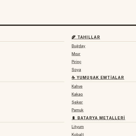
🌾 TAHILLAR
Buğday
Mısır
Pirinç
Soya
☕ YUMUŞAK EMTIALAR
Kahve
Kakao
Şeker
Pamuk
🔋 BATARYA METALLERI
Lityum
Kobalt