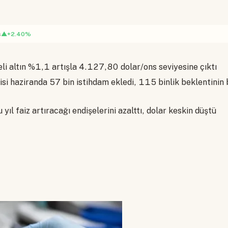
▲+2.40%
s
li altın %1,1 artışla 4.127,80 dolar/ons seviyesine çıktı
i haziranda 57 bin istihdam ekledi, 115 binlik beklentinin b
u yıl faiz artıracağı endişelerini azalttı, dolar keskin düştü