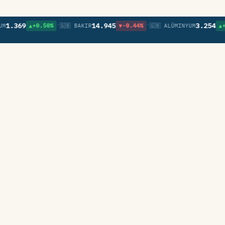
•
•
369
14.945
3.254
▲+0.50%
🇬🇧 BAKIR
▼-0.44%
🇬🇧 ALÜMINYUM
▲+0.67