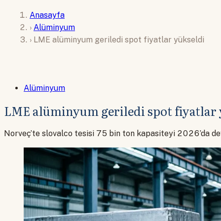
Anasayfa
›
Alüminyum
›
LME alüminyum geriledi spot fiyatlar yükseldi
Alüminyum
LME alüminyum geriledi spot fiyatlar 
Norveç’te slovalco tesisi 75 bin ton kapasiteyi 2026’da d