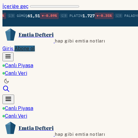
İçeriğe geç
•
•
61,51
1.727
1.
🇬🇧 GÜMÜŞ
▼-0.89%
🇬🇧 PLATIN
▼-0.35%
🇬🇧 PALADYUM
Emtia Defteri
hap gibi emtia notları
Giriş
Abone ol
Canlı Piyasa
Canlı Veri
Canlı Piyasa
Canlı Veri
Emtia Defteri
hap gibi emtia notları