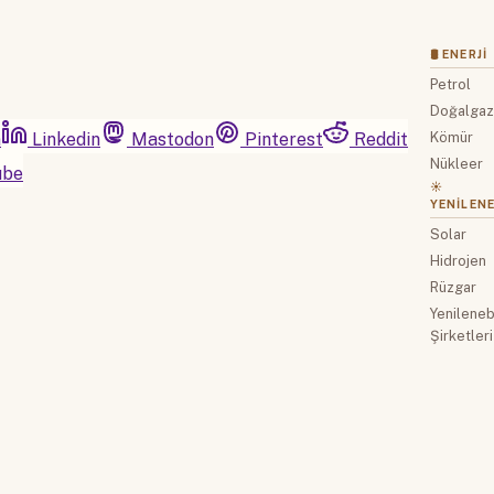
🛢 ENERJI
Petrol
Doğalga
m
Linkedin
Mastodon
Pinterest
Reddit
Kömür
Nükleer
ube
☀️
YENILENE
Solar
Hidrojen
Rüzgar
Yenilenebi
Şirketleri