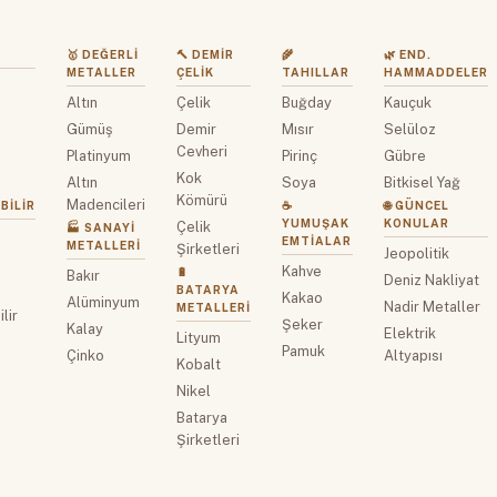
🥇 DEĞERLI
🔨 DEMIR
🌾
🌿 END.
METALLER
ÇELIK
TAHILLAR
HAMMADDELER
Altın
Çelik
Buğday
Kauçuk
z
Gümüş
Demir
Mısır
Selüloz
Cevheri
Platinyum
Pirinç
Gübre
Kok
Altın
Soya
Bitkisel Yağ
Kömürü
Madencileri
BILIR
☕
🌐 GÜNCEL
YUMUŞAK
KONULAR
Çelik
🏭 SANAYI
EMTIALAR
METALLERI
Şirketleri
Jeopolitik
Kahve
🔋
Bakır
Deniz Nakliyat
BATARYA
Kakao
Alüminyum
Nadir Metaller
METALLERI
lir
Şeker
Kalay
Elektrik
Lityum
Pamuk
Çinko
Altyapısı
Kobalt
Nikel
Batarya
Şirketleri