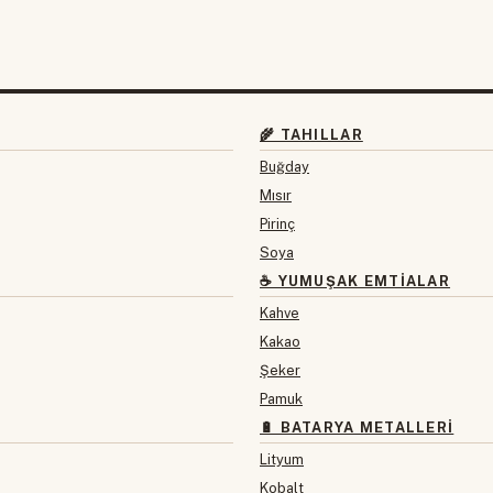
🌾 TAHILLAR
Buğday
Mısır
Pirinç
Soya
☕ YUMUŞAK EMTIALAR
Kahve
Kakao
Şeker
Pamuk
🔋 BATARYA METALLERI
Lityum
Kobalt