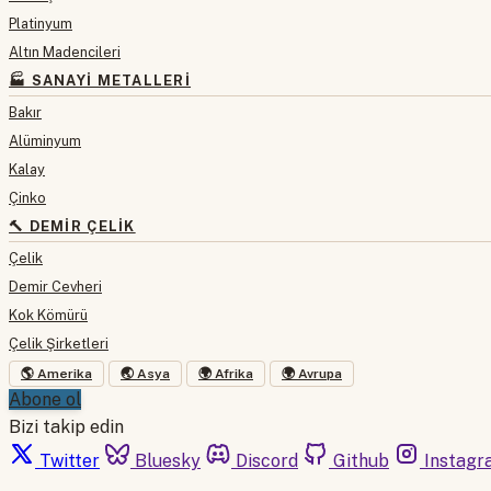
Platinyum
Altın Madencileri
🏭 SANAYI METALLERI
Bakır
Alüminyum
Kalay
Çinko
🔨 DEMIR ÇELIK
Çelik
Demir Cevheri
Kok Kömürü
Çelik Şirketleri
🌎 Amerika
🌏 Asya
🌍 Afrika
🌍 Avrupa
Abone ol
Bizi takip edin
Twitter
Bluesky
Discord
Github
Instagr