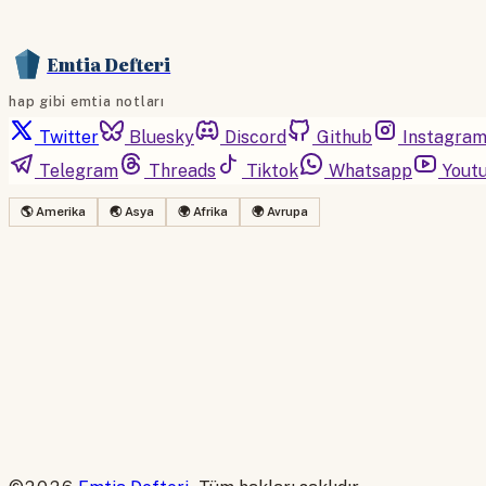
Emtia Defteri
hap gibi emtia notları
Twitter
Bluesky
Discord
Github
Instagra
Telegram
Threads
Tiktok
Whatsapp
Yout
🌎 Amerika
🌏 Asya
🌍 Afrika
🌍 Avrupa