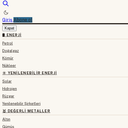
Giriş
Abone ol
Kapat
🛢 ENERJI
Petrol
Doğalgaz
Kömür
Nükleer
☀️ YENILENEBILIR ENERJI
Solar
Hidrojen
Rüzgar
Yenilenebilir Şirketleri
🥇 DEĞERLI METALLER
Altın
Gümüş