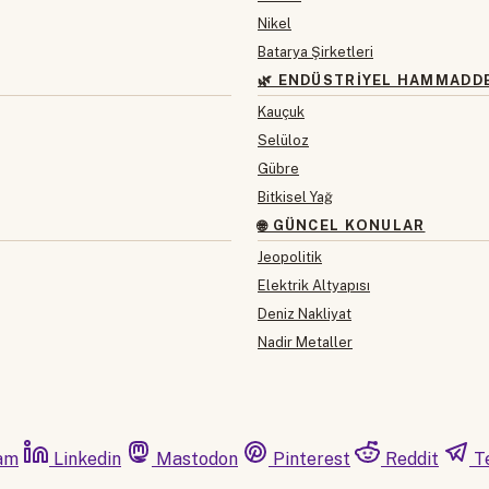
Nikel
Batarya Şirketleri
🌿 ENDÜSTRIYEL HAMMADD
Kauçuk
Selüloz
Gübre
Bitkisel Yağ
🌐 GÜNCEL KONULAR
Jeopolitik
Elektrik Altyapısı
Deniz Nakliyat
Nadir Metaller
am
Linkedin
Mastodon
Pinterest
Reddit
T