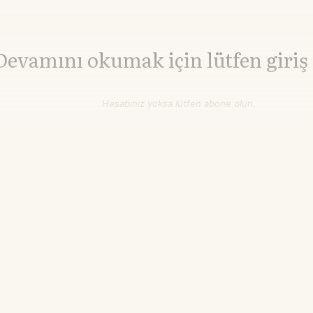
Devamını okumak için lütfen giriş
Hesabınız yoksa lütfen abone olun.
Hemen Abone Ol
Hesabınız var mı?
Giriş
Alüminyum
3.253,60
▲+0.67%
$/ton
22.14