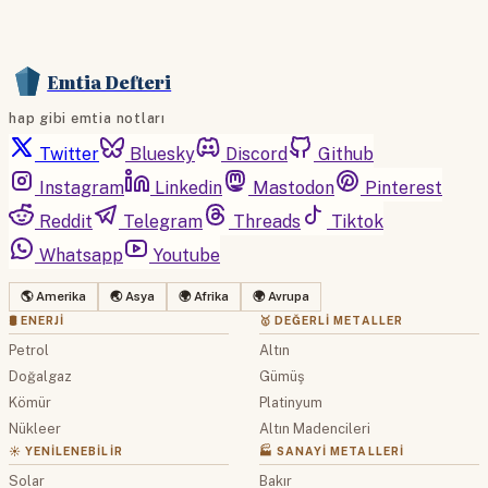
Emtia Defteri
hap gibi emtia notları
Twitter
Bluesky
Discord
Github
Instagram
Linkedin
Mastodon
Pinterest
Reddit
Telegram
Threads
Tiktok
Whatsapp
Youtube
🌎 Amerika
🌏 Asya
🌍 Afrika
🌍 Avrupa
🛢 ENERJI
🥇 DEĞERLI METALLER
Petrol
Altın
Doğalgaz
Gümüş
Kömür
Platinyum
Nükleer
Altın Madencileri
☀️ YENILENEBILIR
🏭 SANAYI METALLERI
Solar
Bakır