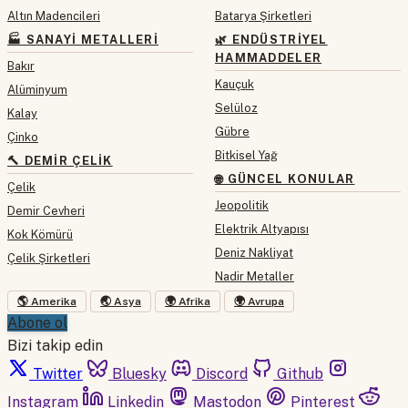
Altın Madencileri
Batarya Şirketleri
🏭 SANAYI METALLERI
🌿 ENDÜSTRIYEL
HAMMADDELER
Bakır
Kauçuk
Alüminyum
Selüloz
Kalay
Gübre
Çinko
Bitkisel Yağ
🔨 DEMIR ÇELIK
🌐 GÜNCEL KONULAR
Çelik
Jeopolitik
Demir Cevheri
Elektrik Altyapısı
Kok Kömürü
Deniz Nakliyat
Çelik Şirketleri
Nadir Metaller
🌎 Amerika
🌏 Asya
🌍 Afrika
🌍 Avrupa
Abone ol
Bizi takip edin
Twitter
Bluesky
Discord
Github
Instagram
Linkedin
Mastodon
Pinterest