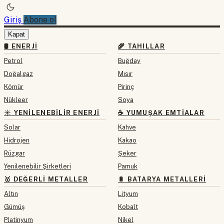
Giriş
Abone ol
Kapat
🛢 ENERJI
🌾 TAHILLAR
Petrol
Buğday
Doğalgaz
Mısır
Kömür
Pirinç
Nükleer
Soya
☀️ YENILENEBILIR ENERJI
☕ YUMUŞAK EMTIALAR
Solar
Kahve
Hidrojen
Kakao
Rüzgar
Şeker
Yenilenebilir Şirketleri
Pamuk
🥇 DEĞERLI METALLER
🔋 BATARYA METALLERI
Altın
Lityum
Gümüş
Kobalt
Platinyum
Nikel