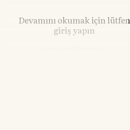
Devamını okumak için lütfe
giriş yapın
Hesabınız yoksa lütfen abone olun.
Hemen Abone Ol
Hesabınız var mı?
Giriş
Platin
1.736,40
▲+0.78%
21.55