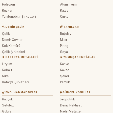
Hidrojen
Alüminyum
Rüzgar
Kalay
Yenilenebilir Şirketleri
Çinko
🔨 DEMIR ÇELIK
🌾 TAHILLAR
Çelik
Buğday
Demir Cevheri
Mısır
Kok Kömürü
Pirinç
Çelik Şirketleri
Soya
🔋 BATARYA METALLERI
☕ YUMUŞAK EMTIALAR
Lityum
Kahve
Kobalt
Kakao
Nikel
Şeker
Batarya Şirketleri
Pamuk
🌿 END. HAMMADDELER
🌐 GÜNCEL KONULAR
Kauçuk
Jeopolitik
Selüloz
Deniz Nakliyat
Gübre
Nadir Metaller