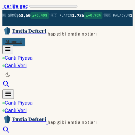
İçeriğe geç
•
•
63,60
1.736
1.3
🇧 GÜMÜŞ
▲+3.40%
🇬🇧 PLATIN
▲+0.78%
🇬🇧 PALADYUM
Emtia Defteri
hap gibi emtia notları
Abone ol
Canlı Piyasa
Canlı Veri
Canlı Piyasa
Canlı Veri
Emtia Defteri
hap gibi emtia notları