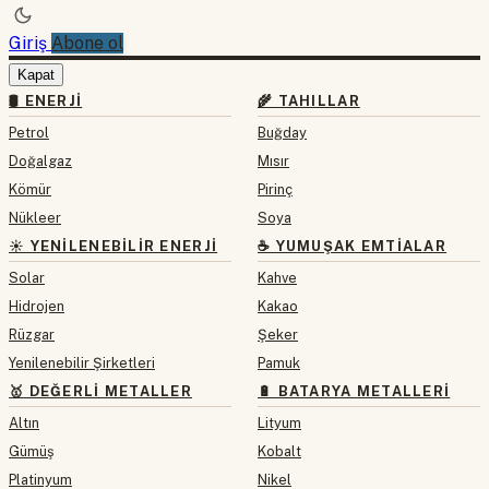
Giriş
Abone ol
Kapat
🛢 ENERJI
🌾 TAHILLAR
Petrol
Buğday
Doğalgaz
Mısır
Kömür
Pirinç
Nükleer
Soya
☀️ YENILENEBILIR ENERJI
☕ YUMUŞAK EMTIALAR
Solar
Kahve
Hidrojen
Kakao
Rüzgar
Şeker
Yenilenebilir Şirketleri
Pamuk
🥇 DEĞERLI METALLER
🔋 BATARYA METALLERI
Altın
Lityum
Gümüş
Kobalt
Platinyum
Nikel