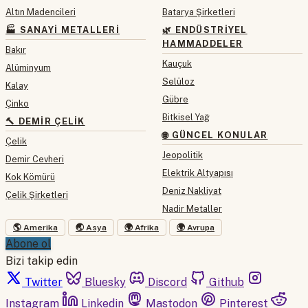
Altın Madencileri
Batarya Şirketleri
🏭 SANAYI METALLERI
🌿 ENDÜSTRIYEL
HAMMADDELER
Bakır
Kauçuk
Alüminyum
Selüloz
Kalay
Gübre
Çinko
Bitkisel Yağ
🔨 DEMIR ÇELIK
🌐 GÜNCEL KONULAR
Çelik
Jeopolitik
Demir Cevheri
Elektrik Altyapısı
Kok Kömürü
Deniz Nakliyat
Çelik Şirketleri
Nadir Metaller
🌎 Amerika
🌏 Asya
🌍 Afrika
🌍 Avrupa
Abone ol
Bizi takip edin
Twitter
Bluesky
Discord
Github
Instagram
Linkedin
Mastodon
Pinterest