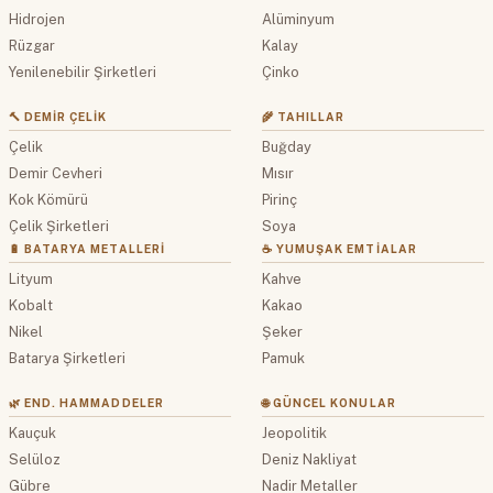
Hidrojen
Alüminyum
Rüzgar
Kalay
Yenilenebilir Şirketleri
Çinko
🔨 DEMIR ÇELIK
🌾 TAHILLAR
Çelik
Buğday
Demir Cevheri
Mısır
Kok Kömürü
Pirinç
Çelik Şirketleri
Soya
🔋 BATARYA METALLERI
☕ YUMUŞAK EMTIALAR
Lityum
Kahve
Kobalt
Kakao
Nikel
Şeker
Batarya Şirketleri
Pamuk
🌿 END. HAMMADDELER
🌐 GÜNCEL KONULAR
Kauçuk
Jeopolitik
Selüloz
Deniz Nakliyat
Gübre
Nadir Metaller