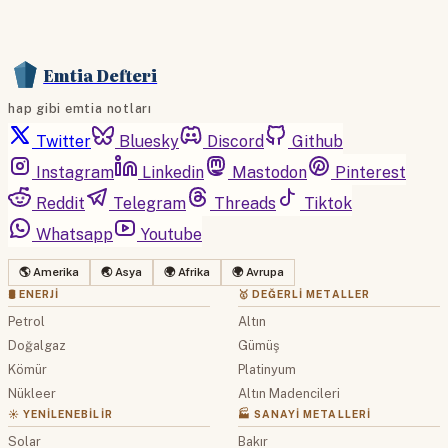
Emtia Defteri
hap gibi emtia notları
Twitter
Bluesky
Discord
Github
Instagram
Linkedin
Mastodon
Pinterest
Reddit
Telegram
Threads
Tiktok
Whatsapp
Youtube
🌎 Amerika
🌏 Asya
🌍 Afrika
🌍 Avrupa
🛢 ENERJI
🥇 DEĞERLI METALLER
Petrol
Altın
Doğalgaz
Gümüş
Kömür
Platinyum
Nükleer
Altın Madencileri
☀️ YENILENEBILIR
🏭 SANAYI METALLERI
Solar
Bakır