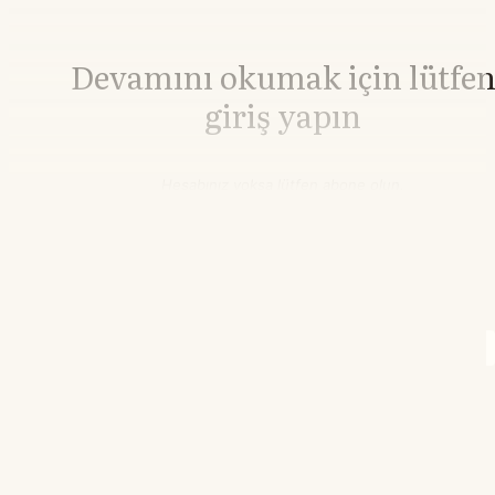
Devamını okumak için lütfe
giriş yapın
Hesabınız yoksa lütfen abone olun.
Hemen Abone Ol
Hesabınız var mı?
Giriş
Brent Petrol
83,83
▲+1.62%
WTI Petrol
78,36
▲+1.38%
04.53