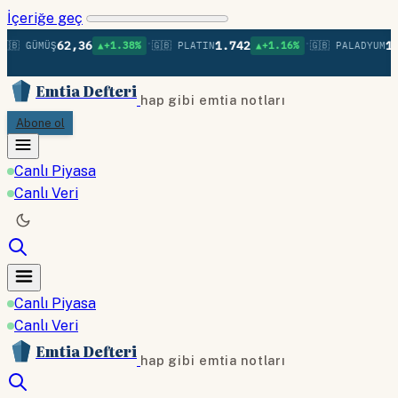
İçeriğe geç
•
•
62,36
1.742
1.3
🇧 GÜMÜŞ
▲+1.38%
🇬🇧 PLATIN
▲+1.16%
🇬🇧 PALADYUM
Emtia Defteri
hap gibi emtia notları
Abone ol
Canlı Piyasa
Canlı Veri
Canlı Piyasa
Canlı Veri
Emtia Defteri
hap gibi emtia notları