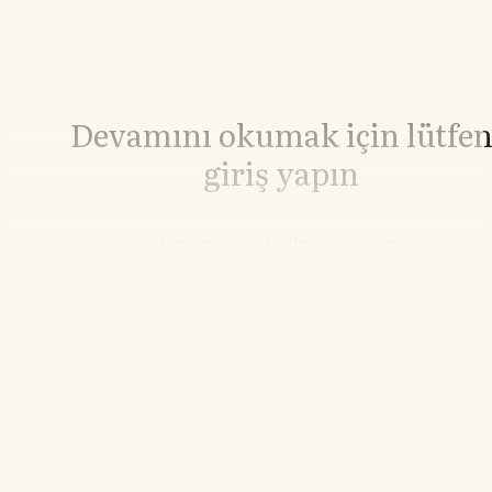
Devamını okumak için lütfe
giriş yapın
Hesabınız yoksa lütfen abone olun.
Hemen Abone Ol
Hesabınız var mı?
Giriş
Altın
4.341,91
▲+2.40%
21.55