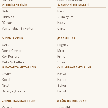
☀️ YENILENEBILIR
🏭 SANAYI METALLERI
Solar
Bakır
Hidrojen
Alüminyum
Rüzgar
Kalay
Yenilenebilir Şirketleri
Çinko
🔨 DEMIR ÇELIK
🌾 TAHILLAR
Çelik
Buğday
Demir Cevheri
Mısır
Kok Kömürü
Pirinç
Çelik Şirketleri
Soya
🔋 BATARYA METALLERI
☕ YUMUŞAK EMTIALAR
Lityum
Kahve
Kobalt
Kakao
Nikel
Şeker
Batarya Şirketleri
Pamuk
🌿 END. HAMMADDELER
🌐 GÜNCEL KONULAR
Kauçuk
Jeopolitik