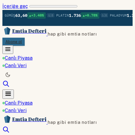
İçeriğe geç
•
•
63,60
1.736
1.379
 GÜMÜŞ
▲+3.40%
🇬🇧 PLATIN
▲+0.78%
🇬🇧 PALADYUM
Emtia Defteri
hap gibi emtia notları
Abone ol
Canlı Piyasa
Canlı Veri
Canlı Piyasa
Canlı Veri
Emtia Defteri
hap gibi emtia notları