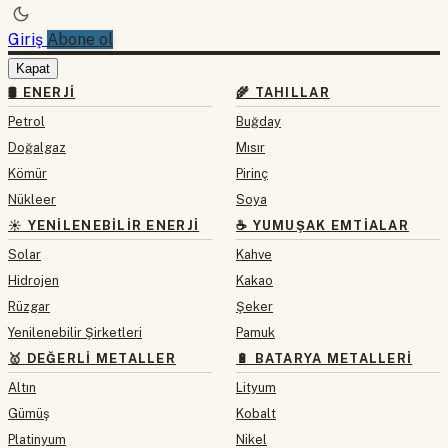
Giriş
Abone ol
Kapat
🛢 ENERJI
🌾 TAHILLAR
Petrol
Buğday
Doğalgaz
Mısır
Kömür
Pirinç
Nükleer
Soya
☀️ YENILENEBILIR ENERJI
☕ YUMUŞAK EMTIALAR
Solar
Kahve
Hidrojen
Kakao
Rüzgar
Şeker
Yenilenebilir Şirketleri
Pamuk
🥇 DEĞERLI METALLER
🔋 BATARYA METALLERI
Altın
Lityum
Gümüş
Kobalt
Platinyum
Nikel