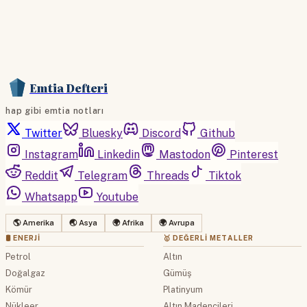
Emtia Defteri
hap gibi emtia notları
Twitter
Bluesky
Discord
Github
Instagram
Linkedin
Mastodon
Pinterest
Reddit
Telegram
Threads
Tiktok
Whatsapp
Youtube
🌎 Amerika
🌏 Asya
🌍 Afrika
🌍 Avrupa
🛢 ENERJI
🥇 DEĞERLI METALLER
Petrol
Altın
Doğalgaz
Gümüş
Kömür
Platinyum
Nükleer
Altın Madencileri