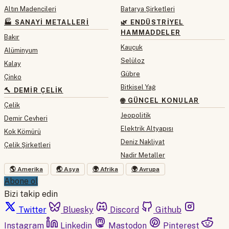
Altın Madencileri
Batarya Şirketleri
🏭 SANAYI METALLERI
🌿 ENDÜSTRIYEL
HAMMADDELER
Bakır
Kauçuk
Alüminyum
Selüloz
Kalay
Gübre
Çinko
Bitkisel Yağ
🔨 DEMIR ÇELIK
🌐 GÜNCEL KONULAR
Çelik
Jeopolitik
Demir Cevheri
Elektrik Altyapısı
Kok Kömürü
Deniz Nakliyat
Çelik Şirketleri
Nadir Metaller
🌎 Amerika
🌏 Asya
🌍 Afrika
🌍 Avrupa
Abone ol
Bizi takip edin
Twitter
Bluesky
Discord
Github
Instagram
Linkedin
Mastodon
Pinterest