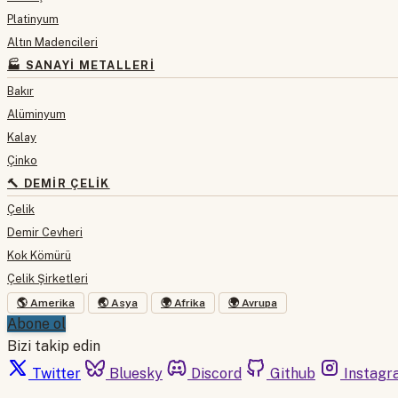
Platinyum
Altın Madencileri
🏭 SANAYI METALLERI
Bakır
Alüminyum
Kalay
Çinko
🔨 DEMIR ÇELIK
Çelik
Demir Cevheri
Kok Kömürü
Çelik Şirketleri
🌎 Amerika
🌏 Asya
🌍 Afrika
🌍 Avrupa
Abone ol
Bizi takip edin
Twitter
Bluesky
Discord
Github
Instagr