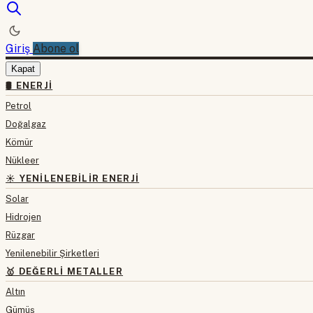
Giriş
Abone ol
Kapat
🛢 ENERJI
Petrol
Doğalgaz
Kömür
Nükleer
☀️ YENILENEBILIR ENERJI
Solar
Hidrojen
Rüzgar
Yenilenebilir Şirketleri
🥇 DEĞERLI METALLER
Altın
Gümüş