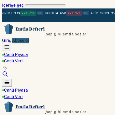
İçeriğe geç
•
•
1.379
14.658
3.257
UM
▲+0.75%
🇬🇧 BAKIR
▼-1.92%
🇬🇧 ALÜMINYUM
▲+
Emtia Defteri
hap gibi emtia notları
Giriş
Abone ol
Canlı Piyasa
Canlı Veri
Canlı Piyasa
Canlı Veri
Emtia Defteri
hap gibi emtia notları