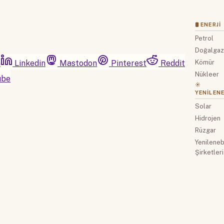
🛢 ENERJI
Petrol
Doğalga
m
Linkedin
Mastodon
Pinterest
Reddit
Kömür
Nükleer
ube
☀️
YENILENE
Solar
Hidrojen
Rüzgar
Yenilenebi
Şirketleri