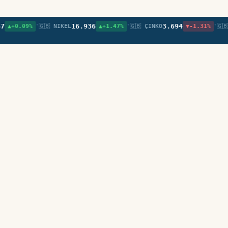
•
•
•
16.936
3.694
0.09%
🇬🇧 NIKEL
▲+1.47%
🇬🇧 ÇINKO
▼-1.31%
🇬🇧 KUR