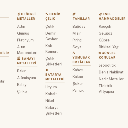
🥇 DEĞERLI
🔨 DEMIR
🌾
🌿 END.
METALLER
ÇELIK
TAHILLAR
HAMMADDELER
Altın
Çelik
Buğday
Kauçuk
z
Gümüş
Demir
Mısır
Selüloz
Cevheri
Platinyum
Pirinç
Gübre
Kok
Altın
Soya
Bitkisel Yağ
Kömürü
Madencileri
BILIR
☕
🌐 GÜNCEL
YUMUŞAK
KONULAR
Çelik
🏭 SANAYI
EMTIALAR
METALLERI
Şirketleri
Jeopolitik
Kahve
🔋
Bakır
Deniz Nakliyat
BATARYA
Kakao
Alüminyum
Nadir Metaller
METALLERI
lir
Şeker
Kalay
Elektrik
Lityum
Pamuk
Çinko
Altyapısı
Kobalt
Nikel
Batarya
Şirketleri