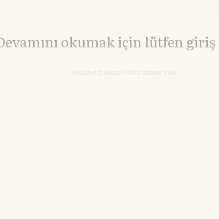
Devamını okumak için lütfen giriş
Hesabınız yoksa lütfen abone olun.
Hemen Abone Ol
Hesabınız var mı?
Giriş
enry Hub Doğalgaz
2,66
TTF Doğalgaz
55,51
▲+0.00%
▼
$/MMBtu
€/MWh