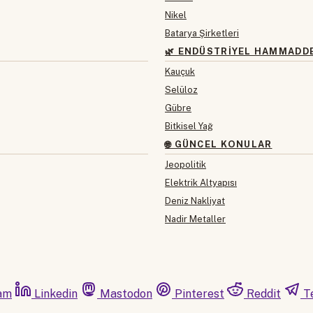
Nikel
Batarya Şirketleri
🌿 ENDÜSTRIYEL HAMMADD
Kauçuk
Selüloz
Gübre
Bitkisel Yağ
🌐 GÜNCEL KONULAR
Jeopolitik
Elektrik Altyapısı
Deniz Nakliyat
Nadir Metaller
am
Linkedin
Mastodon
Pinterest
Reddit
T