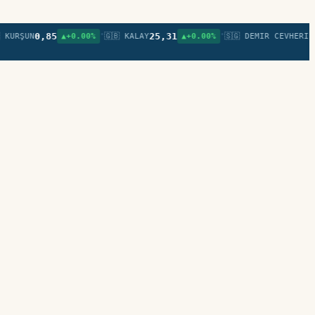
•
•
0,85
25,31
ŞUN
▲+0.00%
🇬🇧 KALAY
▲+0.00%
🇸🇬 DEMIR CEVHERI (USD