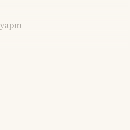
 yapın
-0.46%
21.55