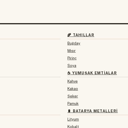
🌾 TAHILLAR
Buğday
Mısır
Pirinç
Soya
☕ YUMUŞAK EMTIALAR
Kahve
Kakao
Şeker
Pamuk
🔋 BATARYA METALLERI
Lityum
Kobalt