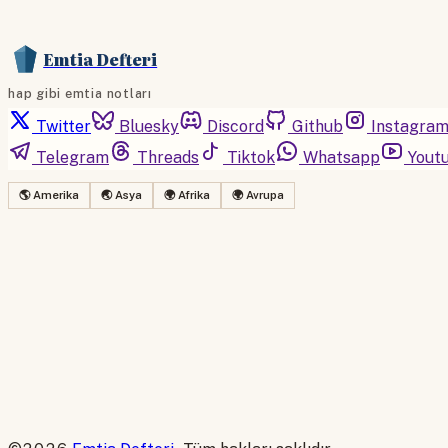
Emtia Defteri
hap gibi emtia notları
Twitter
Bluesky
Discord
Github
Instagra
Telegram
Threads
Tiktok
Whatsapp
Yout
🌎 Amerika
🌏 Asya
🌍 Afrika
🌍 Avrupa