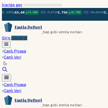
İçeriğe geç
•
•
63,60
1.736
1.379
 GÜMÜŞ
▲+3.40%
🇬🇧 PLATIN
▲+0.78%
🇬🇧 PALADYUM
Emtia Defteri
hap gibi emtia notları
Giriş
Abone ol
Canlı Piyasa
Canlı Veri
Canlı Piyasa
Canlı Veri
Emtia Defteri
hap gibi emtia notları