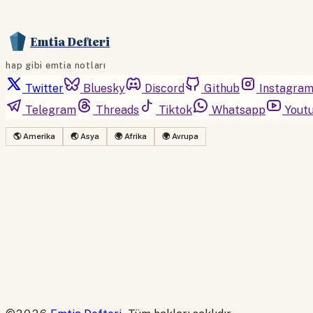
Emtia Defteri
hap gibi emtia notları
Twitter
Bluesky
Discord
Github
Instagra
Telegram
Threads
Tiktok
Whatsapp
Yout
🌎 Amerika
🌏 Asya
🌍 Afrika
🌍 Avrupa