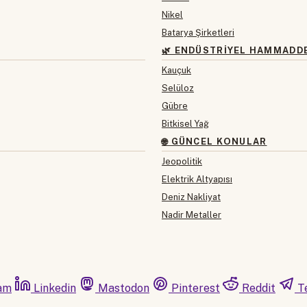
Nikel
Batarya Şirketleri
🌿 ENDÜSTRIYEL HAMMADD
Kauçuk
Selüloz
Gübre
Bitkisel Yağ
🌐 GÜNCEL KONULAR
Jeopolitik
Elektrik Altyapısı
Deniz Nakliyat
Nadir Metaller
am
Linkedin
Mastodon
Pinterest
Reddit
T