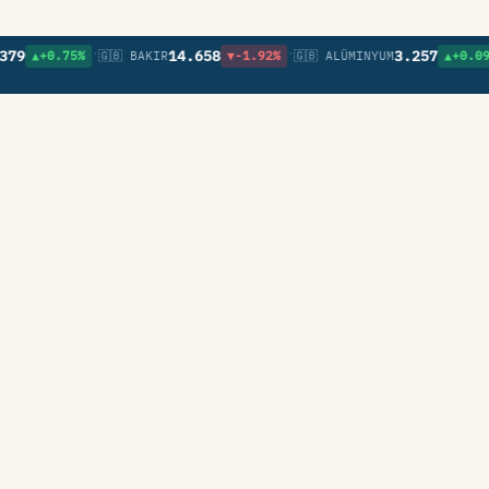
•
•
•
14.658
3.257
▲+0.75%
🇬🇧 BAKIR
▼-1.92%
🇬🇧 ALÜMINYUM
▲+0.09%