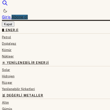
Giriş
Abone ol
Kapat
🛢 ENERJI
Petrol
Doğalgaz
Kömür
Nükleer
☀️ YENILENEBILIR ENERJI
Solar
Hidrojen
Rüzgar
Yenilenebilir Şirketleri
🥇 DEĞERLI METALLER
Altın
Gümüş