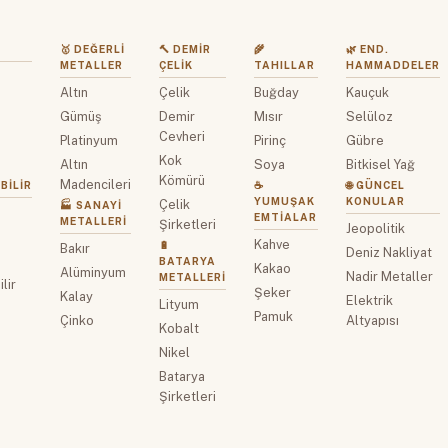
🥇 DEĞERLI
🔨 DEMIR
🌾
🌿 END.
METALLER
ÇELIK
TAHILLAR
HAMMADDELER
Altın
Çelik
Buğday
Kauçuk
z
Gümüş
Demir
Mısır
Selüloz
Cevheri
Platinyum
Pirinç
Gübre
Kok
Altın
Soya
Bitkisel Yağ
Kömürü
Madencileri
BILIR
☕
🌐 GÜNCEL
YUMUŞAK
KONULAR
Çelik
🏭 SANAYI
EMTIALAR
METALLERI
Şirketleri
Jeopolitik
Kahve
🔋
Bakır
Deniz Nakliyat
BATARYA
Kakao
Alüminyum
Nadir Metaller
METALLERI
lir
Şeker
Kalay
Elektrik
Lityum
Pamuk
Çinko
Altyapısı
Kobalt
Nikel
Batarya
Şirketleri