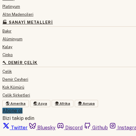
Platinyum
Altın Madencileri
🏭 SANAYI METALLERI
Bakır
Alüminyum
Kalay
Çinko
🔨 DEMIR ÇELIK
Çelik
Demir Cevheri
Kok Kömürü
Çelik Şirketleri
🌎 Amerika
🌏 Asya
🌍 Afrika
🌍 Avrupa
Abone ol
Bizi takip edin
Twitter
Bluesky
Discord
Github
Instagr