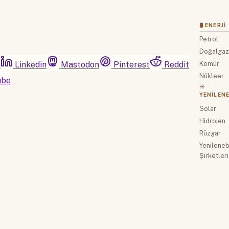
🛢 ENERJI
Petrol
Doğalga
m
Linkedin
Mastodon
Pinterest
Reddit
Kömür
Nükleer
ube
☀️
YENILENE
Solar
Hidrojen
Rüzgar
Yenilenebi
Şirketleri