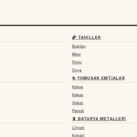
🌾 TAHILLAR
Buğday
Mısır
Pirinç
Soya
☕ YUMUŞAK EMTIALAR
Kahve
Kakao
Şeker
Pamuk
🔋 BATARYA METALLERI
Lityum
Kobalt