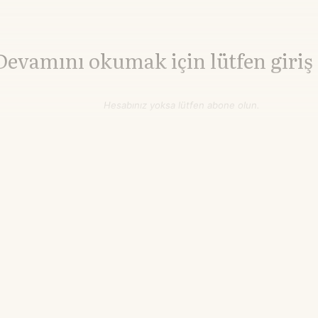
Devamını okumak için lütfen giriş
Hesabınız yoksa lütfen abone olun.
Hemen Abone Ol
Hesabınız var mı?
Giriş
Bakır
14.658,26
▼-1.92%
$/ton
21.55