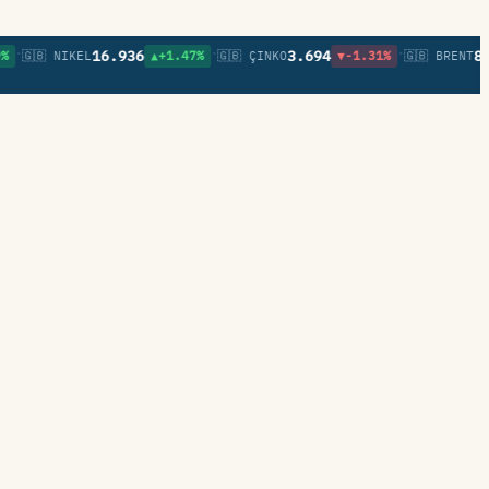
•
•
16.936
3.694
82,2
🇬🇧 NIKEL
▲+1.47%
🇬🇧 ÇINKO
▼-1.31%
🇬🇧 BRENT