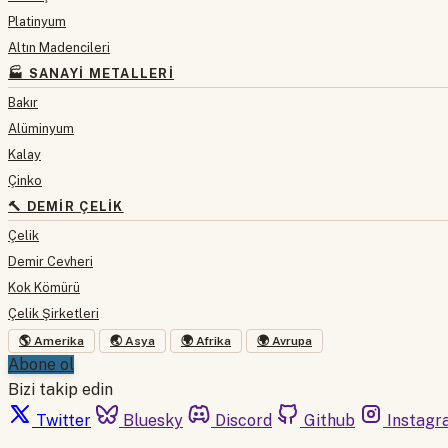
Platinyum
Altın Madencileri
🏭 SANAYI METALLERI
Bakır
Alüminyum
Kalay
Çinko
🔨 DEMIR ÇELIK
Çelik
Demir Cevheri
Kok Kömürü
Çelik Şirketleri
🌎 Amerika
🌏 Asya
🌍 Afrika
🌍 Avrupa
Abone ol
Bizi takip edin
Twitter
Bluesky
Discord
Github
Instagr