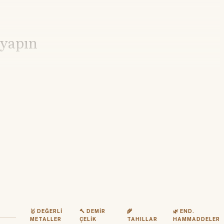
 yapın
🥇 DEĞERLI
🔨 DEMIR
🌾
🌿 END.
METALLER
ÇELIK
TAHILLAR
HAMMADDELER