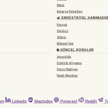
Nikel
Batarya Şirketleri
🌿 ENDÜSTRIYEL HAMMADD
Kauçuk
Selüloz
Gübre
Bitkisel Yağ
🌐 GÜNCEL KONULAR
Jeopolitik
Elektrik Altyapısı
Deniz Nakliyat
Nadir Metaller
am
Linkedin
Mastodon
Pinterest
Reddit
T