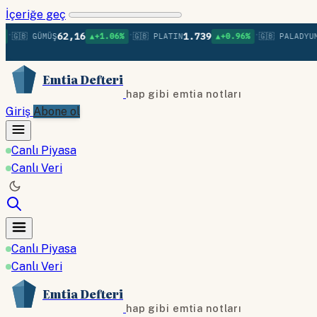
İçeriğe geç
•
•
62,16
1.739
1.3
🇧 GÜMÜŞ
▲+1.06%
🇬🇧 PLATIN
▲+0.96%
🇬🇧 PALADYUM
Emtia Defteri
hap gibi emtia notları
Giriş
Abone ol
Canlı Piyasa
Canlı Veri
Canlı Piyasa
Canlı Veri
Emtia Defteri
hap gibi emtia notları