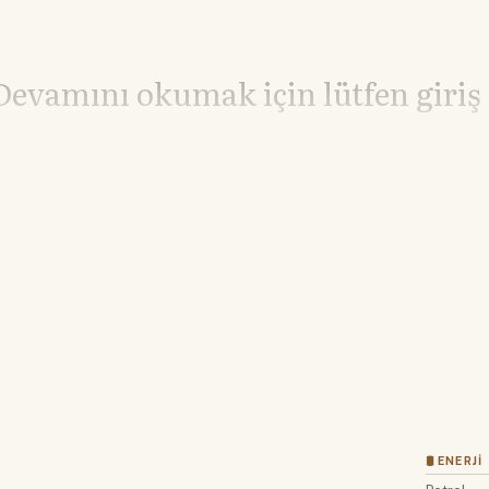
Devamını okumak için lütfen giriş
Hesabınız yoksa lütfen abone olun.
Hemen Abone Ol
Hesabınız var mı?
Giriş
🛢 ENERJI