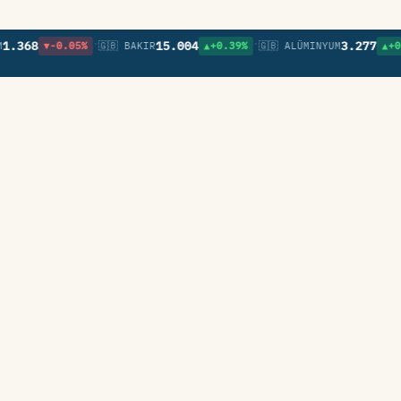
•
•
68
15.004
3.277
▼-0.05%
🇬🇧 BAKIR
▲+0.39%
🇬🇧 ALÜMINYUM
▲+0.71