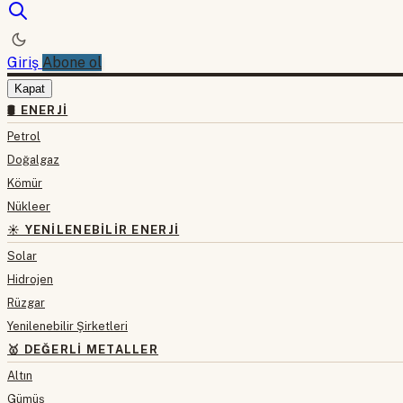
Giriş
Abone ol
Kapat
🛢 ENERJI
Petrol
Doğalgaz
Kömür
Nükleer
☀️ YENILENEBILIR ENERJI
Solar
Hidrojen
Rüzgar
Yenilenebilir Şirketleri
🥇 DEĞERLI METALLER
Altın
Gümüş