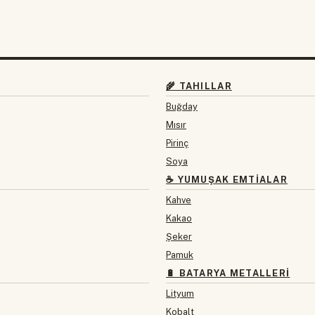
🌾 TAHILLAR
Buğday
Mısır
Pirinç
Soya
☕ YUMUŞAK EMTIALAR
Kahve
Kakao
Şeker
Pamuk
🔋 BATARYA METALLERI
Lityum
Kobalt