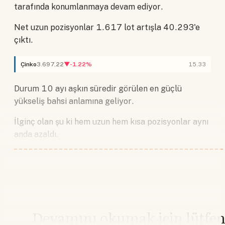
tarafında konumlanmaya devam ediyor.
Net uzun pozisyonlar 1.617 lot artışla 40.293'e
çıktı.
Çinko
3.697,22
▼-1.22%
15.33
Durum 10 ayı aşkın süredir görülen en güçlü
yükseliş bahsi anlamına geliyor.
İlginç olan şu ki hem uzun hem kısa pozisyonlar aynı
anda azaldı.
Devamını okumak için lütfe