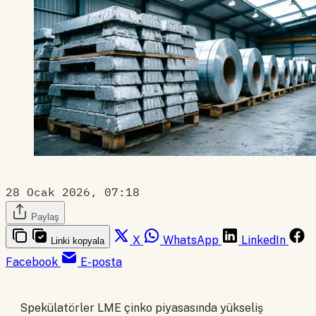
28 Ocak 2026, 07:18
Paylaş
X
WhatsApp
LinkedIn
Linki kopyala
Facebook
E-posta
Spekülatörler LME çinko piyasasında yükseliş