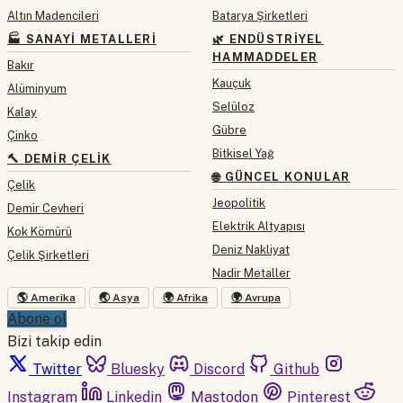
Altın Madencileri
Batarya Şirketleri
🏭 SANAYI METALLERI
🌿 ENDÜSTRIYEL
HAMMADDELER
Bakır
Kauçuk
Alüminyum
Selüloz
Kalay
Gübre
Çinko
Bitkisel Yağ
🔨 DEMIR ÇELIK
🌐 GÜNCEL KONULAR
Çelik
Jeopolitik
Demir Cevheri
Elektrik Altyapısı
Kok Kömürü
Deniz Nakliyat
Çelik Şirketleri
Nadir Metaller
🌎 Amerika
🌏 Asya
🌍 Afrika
🌍 Avrupa
Abone ol
Bizi takip edin
Twitter
Bluesky
Discord
Github
Instagram
Linkedin
Mastodon
Pinterest