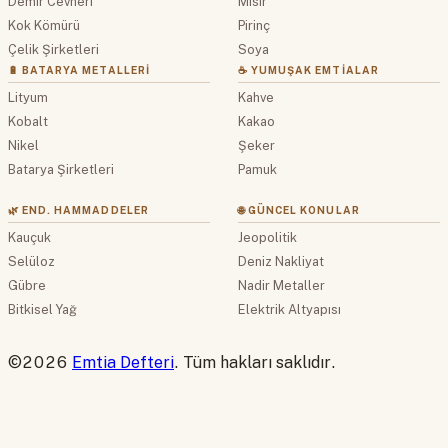
Demir Cevheri
Mısır
Kok Kömürü
Pirinç
Çelik Şirketleri
Soya
🔋 BATARYA METALLERI
☕ YUMUŞAK EMTIALAR
Lityum
Kahve
Kobalt
Kakao
Nikel
Şeker
Batarya Şirketleri
Pamuk
🌿 END. HAMMADDELER
🌐 GÜNCEL KONULAR
Kauçuk
Jeopolitik
Selüloz
Deniz Nakliyat
Gübre
Nadir Metaller
Bitkisel Yağ
Elektrik Altyapısı
©2026
Emtia Defteri
. Tüm hakları saklıdır.