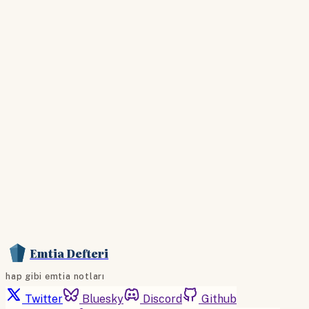
giriş yapın
Hesabınız yoksa lütfen abone olun.
Hemen Abone Ol
Hesabınız var mı?
Giriş
Emtia Defteri
hap gibi emtia notları
Twitter
Bluesky
Discord
Github