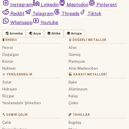
Instagram
Linkedin
Mastodon
Pinterest
Reddit
Telegram
Threads
Tiktok
Whatsapp
Youtube
🌎 Amerika
🌏 Asya
🌍 Afrika
🌍 Avrupa
🛢 ENERJI
🥇 DEĞERLI METALLER
Petrol
Altın
Doğalgaz
Gümüş
Kömür
Platinyum
Nükleer
Altın Madencileri
☀️ YENILENEBILIR
🏭 SANAYI METALLERI
Solar
Bakır
Hidrojen
Alüminyum
Rüzgar
Kalay
Yenilenebilir Şirketleri
Çinko
🔨 DEMIR ÇELIK
🌾 TAHILLAR
Çelik
Buğday