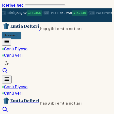
İçeriğe geç
•
•
63,57
1.750
1.3
🇧 GÜMÜŞ
▲+3.35%
🇬🇧 PLATIN
▲+1.54%
🇬🇧 PALADYUM
Emtia Defteri
hap gibi emtia notları
Abone ol
Canlı Piyasa
Canlı Veri
Canlı Piyasa
Canlı Veri
Emtia Defteri
hap gibi emtia notları