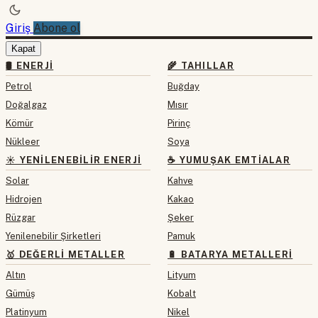
Giriş
Abone ol
Kapat
🛢 ENERJI
🌾 TAHILLAR
Petrol
Buğday
Doğalgaz
Mısır
Kömür
Pirinç
Nükleer
Soya
☀️ YENILENEBILIR ENERJI
☕ YUMUŞAK EMTIALAR
Solar
Kahve
Hidrojen
Kakao
Rüzgar
Şeker
Yenilenebilir Şirketleri
Pamuk
🥇 DEĞERLI METALLER
🔋 BATARYA METALLERI
Altın
Lityum
Gümüş
Kobalt
Platinyum
Nikel