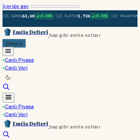
İçeriğe geç
•
•
63,60
1.736
1.
🇧 GÜMÜŞ
▲+3.40%
🇬🇧 PLATIN
▲+0.78%
🇬🇧 PALADYUM
Emtia Defteri
hap gibi emtia notları
Abone ol
Canlı Piyasa
Canlı Veri
Canlı Piyasa
Canlı Veri
Emtia Defteri
hap gibi emtia notları