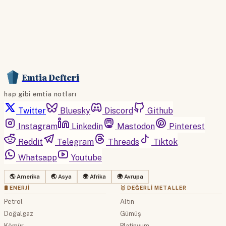
Emtia Defteri
hap gibi emtia notları
Twitter
Bluesky
Discord
Github
Instagram
Linkedin
Mastodon
Pinterest
Reddit
Telegram
Threads
Tiktok
Whatsapp
Youtube
🌎 Amerika
🌏 Asya
🌍 Afrika
🌍 Avrupa
🛢 ENERJI
🥇 DEĞERLI METALLER
Petrol
Altın
Doğalgaz
Gümüş
Kömür
Platinyum