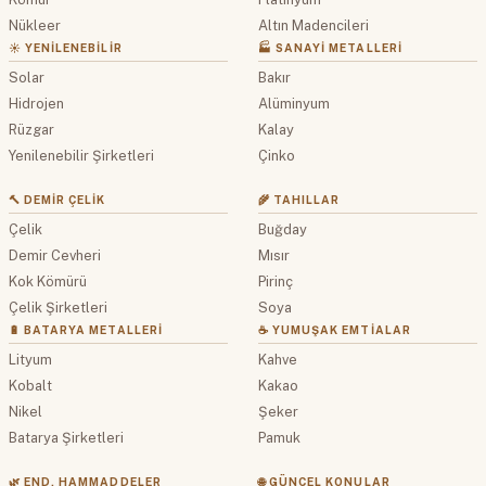
Nükleer
Altın Madencileri
☀️ YENILENEBILIR
🏭 SANAYI METALLERI
Solar
Bakır
Hidrojen
Alüminyum
Rüzgar
Kalay
Yenilenebilir Şirketleri
Çinko
🔨 DEMIR ÇELIK
🌾 TAHILLAR
Çelik
Buğday
Demir Cevheri
Mısır
Kok Kömürü
Pirinç
Çelik Şirketleri
Soya
🔋 BATARYA METALLERI
☕ YUMUŞAK EMTIALAR
Lityum
Kahve
Kobalt
Kakao
Nikel
Şeker
Batarya Şirketleri
Pamuk
🌿 END. HAMMADDELER
🌐 GÜNCEL KONULAR