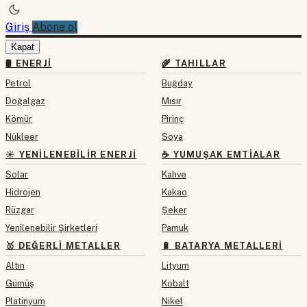
Giriş
Abone ol
Kapat
🛢 ENERJI
🌾 TAHILLAR
Petrol
Buğday
Doğalgaz
Mısır
Kömür
Pirinç
Nükleer
Soya
☀️ YENILENEBILIR ENERJI
☕ YUMUŞAK EMTIALAR
Solar
Kahve
Hidrojen
Kakao
Rüzgar
Şeker
Yenilenebilir Şirketleri
Pamuk
🥇 DEĞERLI METALLER
🔋 BATARYA METALLERI
Altın
Lityum
Gümüş
Kobalt
Platinyum
Nikel