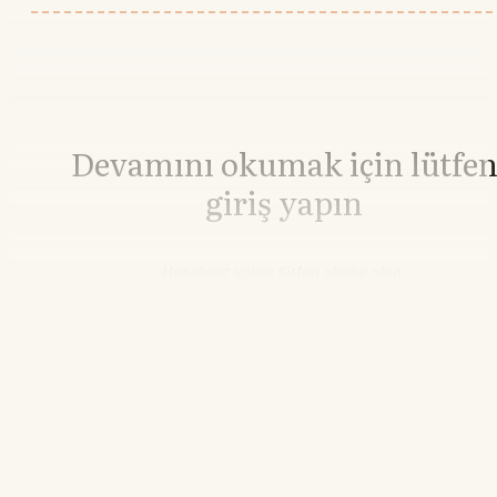
Devamını okumak için lütfe
giriş yapın
Hesabınız yoksa lütfen abone olun.
Hemen Abone Ol
Hesabınız var mı?
Giriş
Lityum Karbonat
140.000,00
▼-0.70%
21.55