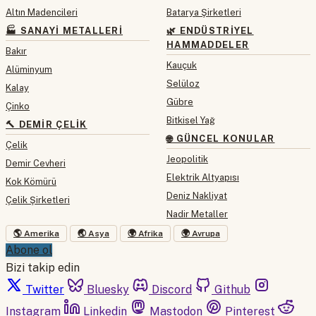
Altın Madencileri
Batarya Şirketleri
🏭 SANAYI METALLERI
🌿 ENDÜSTRIYEL
HAMMADDELER
Bakır
Kauçuk
Alüminyum
Selüloz
Kalay
Gübre
Çinko
Bitkisel Yağ
🔨 DEMIR ÇELIK
🌐 GÜNCEL KONULAR
Çelik
Jeopolitik
Demir Cevheri
Elektrik Altyapısı
Kok Kömürü
Deniz Nakliyat
Çelik Şirketleri
Nadir Metaller
🌎 Amerika
🌏 Asya
🌍 Afrika
🌍 Avrupa
Abone ol
Bizi takip edin
Twitter
Bluesky
Discord
Github
Instagram
Linkedin
Mastodon
Pinterest