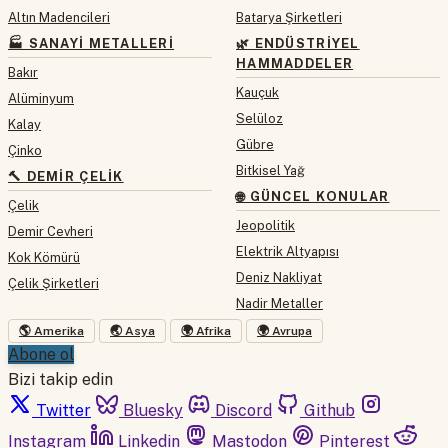
Altın Madencileri
Batarya Şirketleri
🏭 SANAYI METALLERI
🌿 ENDÜSTRIYEL
HAMMADDELER
Bakır
Kauçuk
Alüminyum
Selüloz
Kalay
Gübre
Çinko
Bitkisel Yağ
🔨 DEMIR ÇELIK
🌐 GÜNCEL KONULAR
Çelik
Jeopolitik
Demir Cevheri
Elektrik Altyapısı
Kok Kömürü
Deniz Nakliyat
Çelik Şirketleri
Nadir Metaller
🌎 Amerika
🌏 Asya
🌍 Afrika
🌍 Avrupa
Abone ol
Bizi takip edin
Twitter
Bluesky
Discord
Github
Instagram
Linkedin
Mastodon
Pinterest