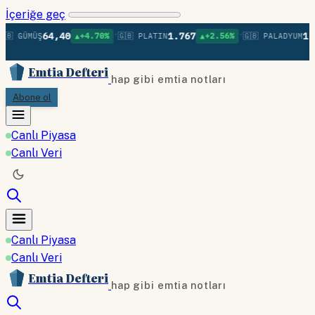
İçeriğe geç
•
•
64,40
1.767
1.3
🇧 GÜMÜŞ
▲+4.70%
🇬🇧 PLATIN
▲+2.56%
🇬🇧 PALADYUM
Emtia Defteri
hap gibi emtia notları
Abone ol
Canlı Piyasa
Canlı Veri
Canlı Piyasa
Canlı Veri
Emtia Defteri
hap gibi emtia notları