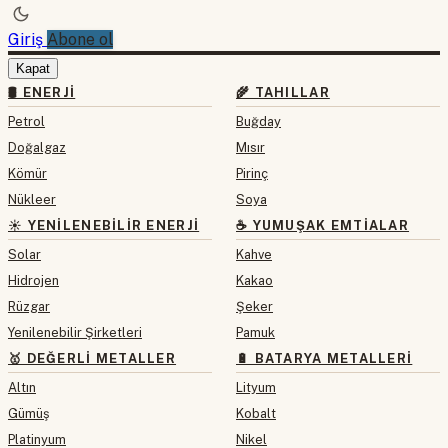
Giriş
Abone ol
Kapat
🛢 ENERJI
🌾 TAHILLAR
Petrol
Buğday
Doğalgaz
Mısır
Kömür
Pirinç
Nükleer
Soya
☀️ YENILENEBILIR ENERJI
☕ YUMUŞAK EMTIALAR
Solar
Kahve
Hidrojen
Kakao
Rüzgar
Şeker
Yenilenebilir Şirketleri
Pamuk
🥇 DEĞERLI METALLER
🔋 BATARYA METALLERI
Altın
Lityum
Gümüş
Kobalt
Platinyum
Nikel