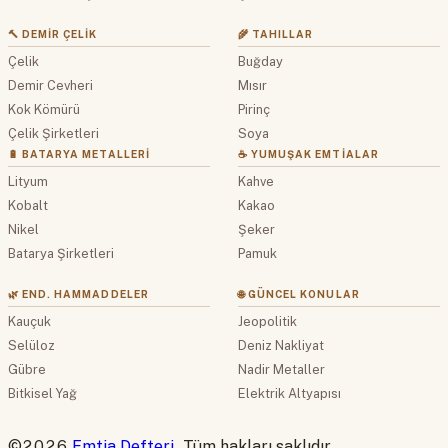
🔨 DEMIR ÇELIK
🌾 TAHILLAR
Çelik
Buğday
Demir Cevheri
Mısır
Kok Kömürü
Pirinç
Çelik Şirketleri
Soya
🔋 BATARYA METALLERI
☕ YUMUŞAK EMTIALAR
Lityum
Kahve
Kobalt
Kakao
Nikel
Şeker
Batarya Şirketleri
Pamuk
🌿 END. HAMMADDELER
🌐 GÜNCEL KONULAR
Kauçuk
Jeopolitik
Selüloz
Deniz Nakliyat
Gübre
Nadir Metaller
Bitkisel Yağ
Elektrik Altyapısı
©2026
Emtia Defteri
. Tüm hakları saklıdır.