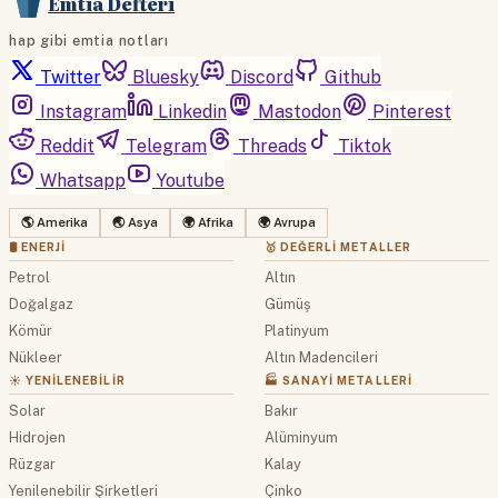
Emtia Defteri
hap gibi emtia notları
Twitter
Bluesky
Discord
Github
Instagram
Linkedin
Mastodon
Pinterest
Reddit
Telegram
Threads
Tiktok
Whatsapp
Youtube
🌎 Amerika
🌏 Asya
🌍 Afrika
🌍 Avrupa
🛢 ENERJI
🥇 DEĞERLI METALLER
Petrol
Altın
Doğalgaz
Gümüş
Kömür
Platinyum
Nükleer
Altın Madencileri
☀️ YENILENEBILIR
🏭 SANAYI METALLERI
Solar
Bakır
Hidrojen
Alüminyum
Rüzgar
Kalay
Yenilenebilir Şirketleri
Çinko