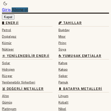
Giriş
Abone ol
Kapat
🛢 ENERJI
🌾 TAHILLAR
Petrol
Buğday
Doğalgaz
Mısır
Kömür
Pirinç
Nükleer
Soya
☀️ YENILENEBILIR ENERJI
☕ YUMUŞAK EMTIALAR
Solar
Kahve
Hidrojen
Kakao
Rüzgar
Şeker
Yenilenebilir Şirketleri
Pamuk
🥇 DEĞERLI METALLER
🔋 BATARYA METALLERI
Altın
Lityum
Gümüş
Kobalt
Platinyum
Nikel