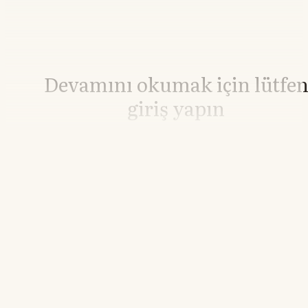
Devamını okumak için lütfe
giriş yapın
Hesabınız yoksa lütfen abone olun.
Hemen Abone Ol
Hesabınız var mı?
Giriş