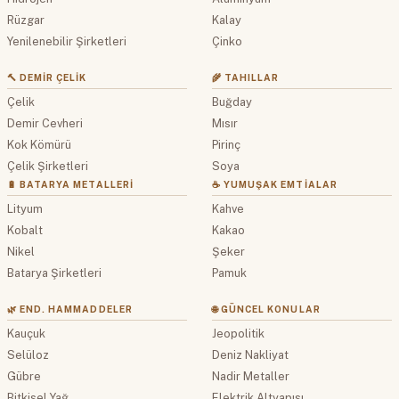
Rüzgar
Kalay
Yenilenebilir Şirketleri
Çinko
🔨 DEMIR ÇELIK
🌾 TAHILLAR
Çelik
Buğday
Demir Cevheri
Mısır
Kok Kömürü
Pirinç
Çelik Şirketleri
Soya
🔋 BATARYA METALLERI
☕ YUMUŞAK EMTIALAR
Lityum
Kahve
Kobalt
Kakao
Nikel
Şeker
Batarya Şirketleri
Pamuk
🌿 END. HAMMADDELER
🌐 GÜNCEL KONULAR
Kauçuk
Jeopolitik
Selüloz
Deniz Nakliyat
Gübre
Nadir Metaller
Bitkisel Yağ
Elektrik Altyapısı