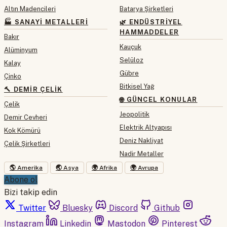
Altın Madencileri
Batarya Şirketleri
🏭 SANAYI METALLERI
🌿 ENDÜSTRIYEL
HAMMADDELER
Bakır
Kauçuk
Alüminyum
Selüloz
Kalay
Gübre
Çinko
Bitkisel Yağ
🔨 DEMIR ÇELIK
🌐 GÜNCEL KONULAR
Çelik
Jeopolitik
Demir Cevheri
Elektrik Altyapısı
Kok Kömürü
Deniz Nakliyat
Çelik Şirketleri
Nadir Metaller
🌎 Amerika
🌏 Asya
🌍 Afrika
🌍 Avrupa
Abone ol
Bizi takip edin
Twitter
Bluesky
Discord
Github
Instagram
Linkedin
Mastodon
Pinterest