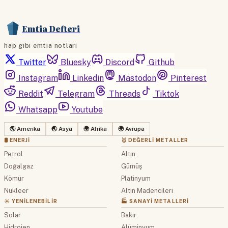
Emtia Defteri
hap gibi emtia notları
Twitter
Bluesky
Discord
Github
Instagram
Linkedin
Mastodon
Pinterest
Reddit
Telegram
Threads
Tiktok
Whatsapp
Youtube
🌎 Amerika
🌏 Asya
🌍 Afrika
🌍 Avrupa
🛢 ENERJI
🥇 DEĞERLI METALLER
Petrol
Altın
Doğalgaz
Gümüş
Kömür
Platinyum
Nükleer
Altın Madencileri
☀️ YENILENEBILIR
🏭 SANAYI METALLERI
Solar
Bakır
Hidrojen
Alüminyum