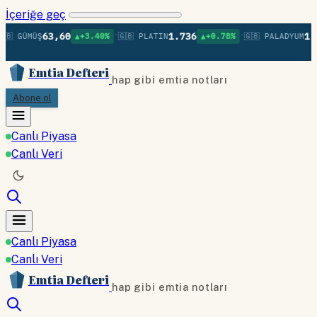
İçeriğe geç
•
•
63,60
1.736
1.3
🇧 GÜMÜŞ
▲+3.40%
🇬🇧 PLATIN
▲+0.78%
🇬🇧 PALADYUM
Emtia Defteri
hap gibi emtia notları
Abone ol
Canlı Piyasa
Canlı Veri
Canlı Piyasa
Canlı Veri
Emtia Defteri
hap gibi emtia notları