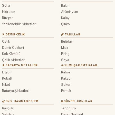
Solar
Bakır
Hidrojen
Alüminyum
Rüzgar
Kalay
Yenilenebilir Şirketleri
Çinko
🔨 DEMIR ÇELIK
🌾 TAHILLAR
Çelik
Buğday
Demir Cevheri
Mısır
Kok Kömürü
Pirinç
Çelik Şirketleri
Soya
🔋 BATARYA METALLERI
☕ YUMUŞAK EMTIALAR
Lityum
Kahve
Kobalt
Kakao
Nikel
Şeker
Batarya Şirketleri
Pamuk
🌿 END. HAMMADDELER
🌐 GÜNCEL KONULAR
Kauçuk
Jeopolitik
Selüloz
Deniz Nakliyat