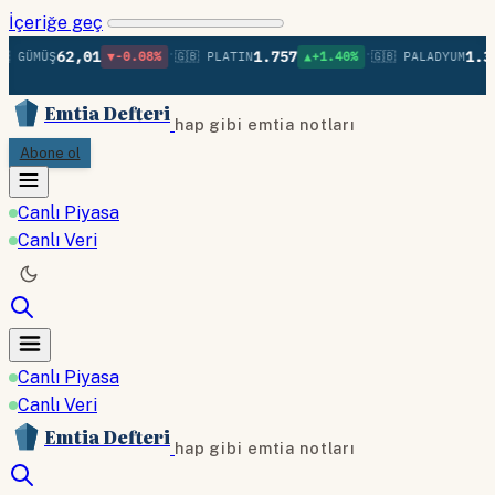
İçeriğe geç
•
•
62,01
1.757
1.37
 GÜMÜŞ
▼-0.08%
🇬🇧 PLATIN
▲+1.40%
🇬🇧 PALADYUM
Emtia Defteri
hap gibi emtia notları
Abone ol
Canlı Piyasa
Canlı Veri
Canlı Piyasa
Canlı Veri
Emtia Defteri
hap gibi emtia notları