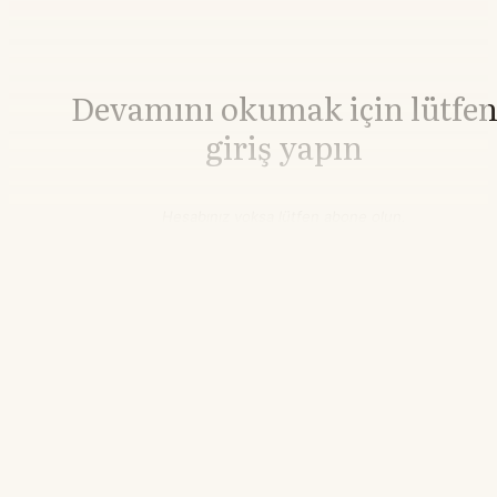
Devamını okumak için lütfe
giriş yapın
Hesabınız yoksa lütfen abone olun.
Hemen Abone Ol
Hesabınız var mı?
Giriş
İnşaat Demiri
3.002,00
▲+0.57%
06.16