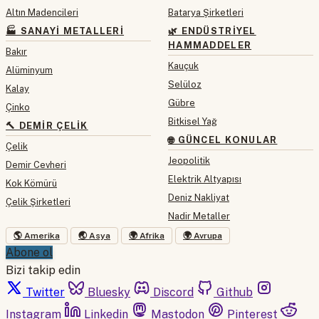
Altın Madencileri
Batarya Şirketleri
🏭 SANAYI METALLERI
🌿 ENDÜSTRIYEL
HAMMADDELER
Bakır
Kauçuk
Alüminyum
Selüloz
Kalay
Gübre
Çinko
Bitkisel Yağ
🔨 DEMIR ÇELIK
🌐 GÜNCEL KONULAR
Çelik
Jeopolitik
Demir Cevheri
Elektrik Altyapısı
Kok Kömürü
Deniz Nakliyat
Çelik Şirketleri
Nadir Metaller
🌎 Amerika
🌏 Asya
🌍 Afrika
🌍 Avrupa
Abone ol
Bizi takip edin
Twitter
Bluesky
Discord
Github
Instagram
Linkedin
Mastodon
Pinterest