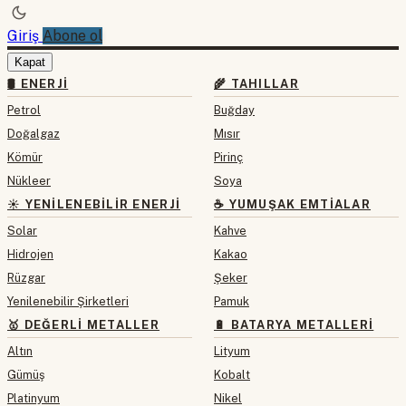
Giriş
Abone ol
Kapat
🛢 ENERJI
🌾 TAHILLAR
Petrol
Buğday
Doğalgaz
Mısır
Kömür
Pirinç
Nükleer
Soya
☀️ YENILENEBILIR ENERJI
☕ YUMUŞAK EMTIALAR
Solar
Kahve
Hidrojen
Kakao
Rüzgar
Şeker
Yenilenebilir Şirketleri
Pamuk
🥇 DEĞERLI METALLER
🔋 BATARYA METALLERI
Altın
Lityum
Gümüş
Kobalt
Platinyum
Nikel