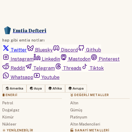
Emtia Defteri
hap gibi emtia notları
Twitter
Bluesky
Discord
Github
Instagram
Linkedin
Mastodon
Pinterest
Reddit
Telegram
Threads
Tiktok
Whatsapp
Youtube
🌎 Amerika
🌏 Asya
🌍 Afrika
🌍 Avrupa
🛢 ENERJI
🥇 DEĞERLI METALLER
Petrol
Altın
Doğalgaz
Gümüş
Kömür
Platinyum
Nükleer
Altın Madencileri
☀️ YENILENEBILIR
🏭 SANAYI METALLERI