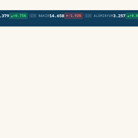
•
•
•
14.658
3.257
▲+0.75%
🇬🇧 BAKIR
▼-1.92%
🇬🇧 ALÜMINYUM
▲+0.09%