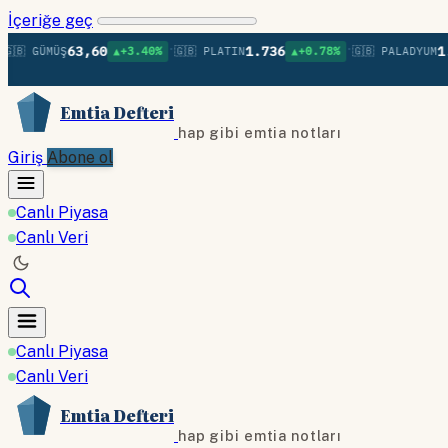
İçeriğe geç
•
•
63,60
1.736
1.379
 GÜMÜŞ
▲+3.40%
🇬🇧 PLATIN
▲+0.78%
🇬🇧 PALADYUM
Emtia Defteri
hap gibi emtia notları
Giriş
Abone ol
Canlı Piyasa
Canlı Veri
Canlı Piyasa
Canlı Veri
Emtia Defteri
hap gibi emtia notları