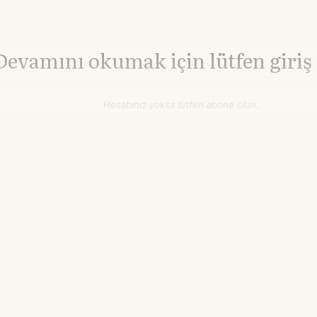
Devamını okumak için lütfen giriş
Hesabınız yoksa lütfen abone olun.
Hemen Abone Ol
Hesabınız var mı?
Giriş
İnşaat Demiri
3.010,00
HRC Çelik
3.242,00
▲+0.00%
▲+0.0
¥/ton
¥/ton