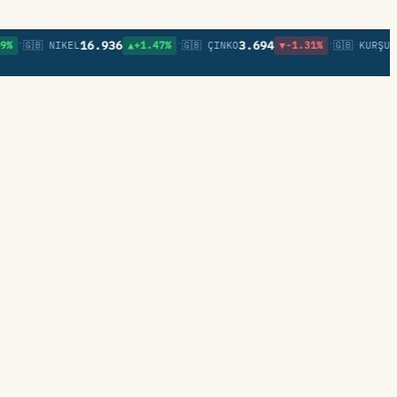
•
•
16.936
3.694
0,8
🇬🇧 NIKEL
▲+1.47%
🇬🇧 ÇINKO
▼-1.31%
🇬🇧 KURŞUN