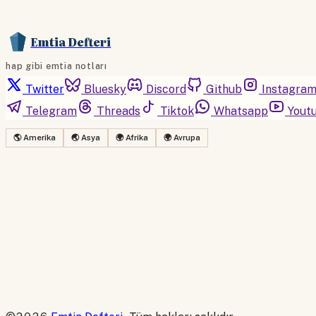
Emtia Defteri
hap gibi emtia notları
Twitter
Bluesky
Discord
Github
Instagra
Telegram
Threads
Tiktok
Whatsapp
Yout
🌎 Amerika
🌏 Asya
🌍 Afrika
🌍 Avrupa