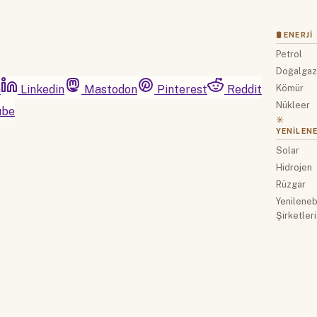
🛢 ENERJI
Petrol
Doğalga
m
Linkedin
Mastodon
Pinterest
Reddit
Kömür
Nükleer
ube
☀️
YENILENE
Solar
Hidrojen
Rüzgar
Yenilenebi
Şirketleri