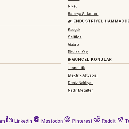
Nikel
Batarya Şirketleri
🌿 ENDÜSTRIYEL HAMMADD
Kauçuk
Selüloz
Gübre
Bitkisel Yağ
🌐 GÜNCEL KONULAR
Jeopolitik
Elektrik Altyapısı
Deniz Nakliyat
Nadir Metaller
am
Linkedin
Mastodon
Pinterest
Reddit
T