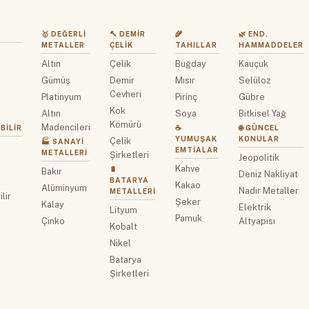
🥇 DEĞERLI
🔨 DEMIR
🌾
🌿 END.
METALLER
ÇELIK
TAHILLAR
HAMMADDELER
Altın
Çelik
Buğday
Kauçuk
z
Gümüş
Demir
Mısır
Selüloz
Cevheri
Platinyum
Pirinç
Gübre
Kok
Altın
Soya
Bitkisel Yağ
Kömürü
Madencileri
BILIR
☕
🌐 GÜNCEL
YUMUŞAK
KONULAR
Çelik
🏭 SANAYI
EMTIALAR
METALLERI
Şirketleri
Jeopolitik
Kahve
🔋
Bakır
Deniz Nakliyat
BATARYA
Kakao
Alüminyum
Nadir Metaller
METALLERI
lir
Şeker
Kalay
Elektrik
Lityum
Pamuk
Çinko
Altyapısı
Kobalt
Nikel
Batarya
Şirketleri