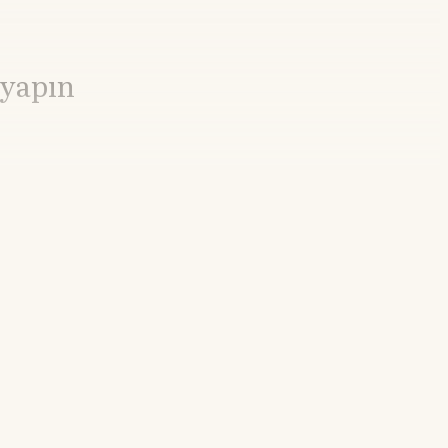
 yapın
9%
21.55