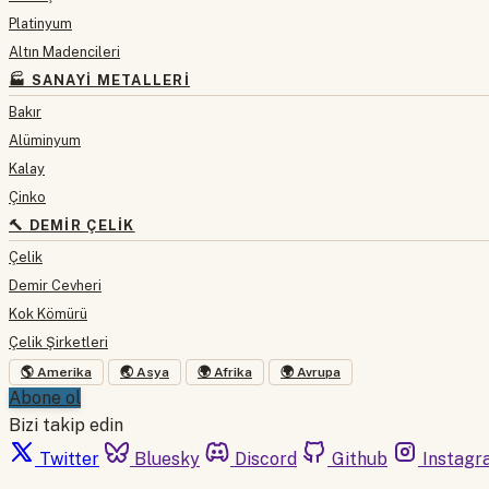
Platinyum
Altın Madencileri
🏭 SANAYI METALLERI
Bakır
Alüminyum
Kalay
Çinko
🔨 DEMIR ÇELIK
Çelik
Demir Cevheri
Kok Kömürü
Çelik Şirketleri
🌎 Amerika
🌏 Asya
🌍 Afrika
🌍 Avrupa
Abone ol
Bizi takip edin
Twitter
Bluesky
Discord
Github
Instagr