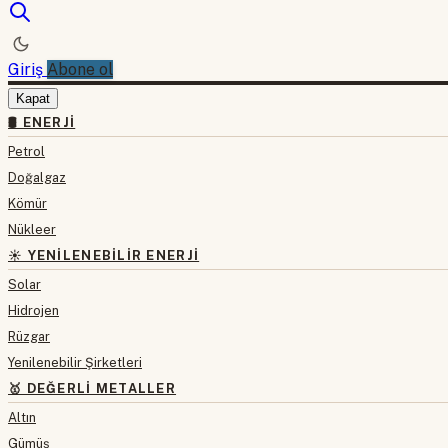
Giriş
Abone ol
Kapat
🛢 ENERJI
Petrol
Doğalgaz
Kömür
Nükleer
☀️ YENILENEBILIR ENERJI
Solar
Hidrojen
Rüzgar
Yenilenebilir Şirketleri
🥇 DEĞERLI METALLER
Altın
Gümüş