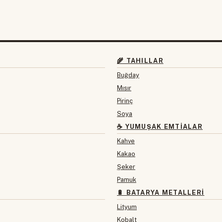
🌾 TAHILLAR
Buğday
Mısır
Pirinç
Soya
☕ YUMUŞAK EMTIALAR
Kahve
Kakao
Şeker
Pamuk
🔋 BATARYA METALLERI
Lityum
Kobalt