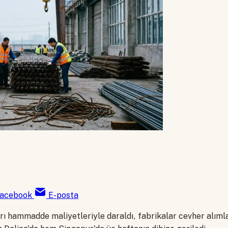
acebook
E-posta
arı hammadde maliyetleriyle daraldı, fabrikalar cevher alımla