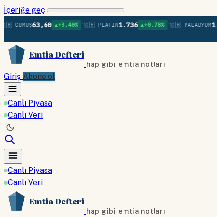
İçeriğe geç
•
•
63,60
1.736
1.379
 GÜMÜŞ
▲+3.40%
🇬🇧 PLATIN
▲+0.78%
🇬🇧 PALADYUM
Emtia Defteri
hap gibi emtia notları
Giriş
Abone ol
Canlı Piyasa
Canlı Veri
Canlı Piyasa
Canlı Veri
Emtia Defteri
hap gibi emtia notları