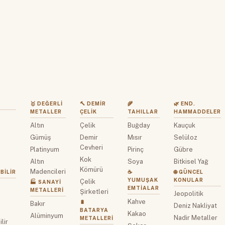
🥇 DEĞERLI
🔨 DEMIR
🌾
🌿 END.
METALLER
ÇELIK
TAHILLAR
HAMMADDELER
Altın
Çelik
Buğday
Kauçuk
z
Gümüş
Demir
Mısır
Selüloz
Cevheri
Platinyum
Pirinç
Gübre
Kok
Altın
Soya
Bitkisel Yağ
Kömürü
Madencileri
BILIR
☕
🌐 GÜNCEL
YUMUŞAK
KONULAR
Çelik
🏭 SANAYI
EMTIALAR
METALLERI
Şirketleri
Jeopolitik
Kahve
🔋
Bakır
Deniz Nakliyat
BATARYA
Kakao
Alüminyum
Nadir Metaller
METALLERI
lir