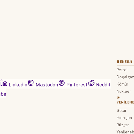
Hesabınız var mı?
Giriş
🛢 ENERJI
Petrol
Doğalga
m
Linkedin
Mastodon
Pinterest
Reddit
Kömür
Nükleer
ube
☀️
YENILENE
Solar
Hidrojen
Rüzgar
Yenilenebi