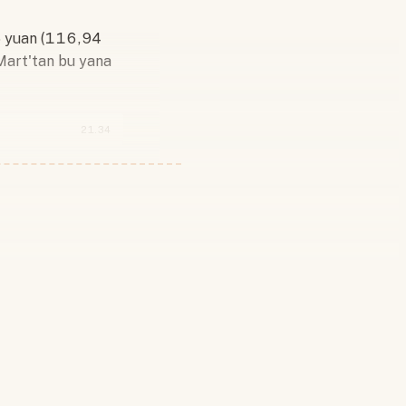
05 yuan (116,94
 Mart'tan bu yana
21.34
 yapın