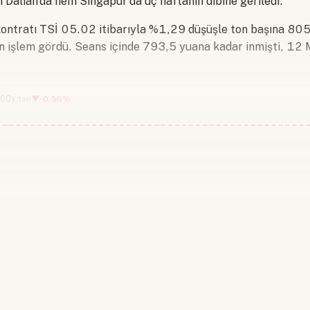
 Dalian'da hem Singapur'da üç haftanın dibine geriledi.
f kontratı TSİ 05.02 itibarıyla %1,29 düşüşle ton başına 8
en işlem gördü. Seans içinde 793,5 yuana kadar inmişti, 12
,00
▼-0.56%
¥/ton
Devamını okumak için lütfen giriş
Hesabınız yoksa lütfen abone olun.
Hemen Abone Ol