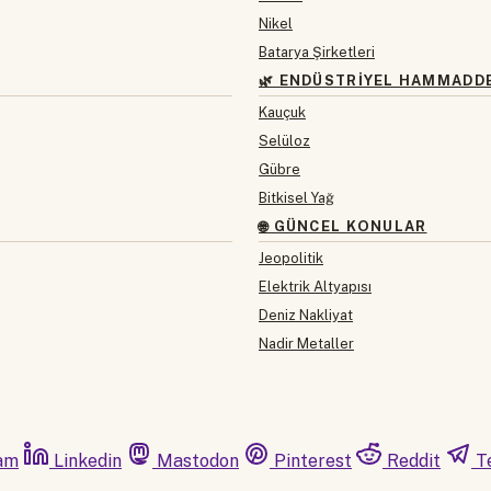
Nikel
Batarya Şirketleri
🌿 ENDÜSTRIYEL HAMMADD
Kauçuk
Selüloz
Gübre
Bitkisel Yağ
🌐 GÜNCEL KONULAR
Jeopolitik
Elektrik Altyapısı
Deniz Nakliyat
Nadir Metaller
am
Linkedin
Mastodon
Pinterest
Reddit
T