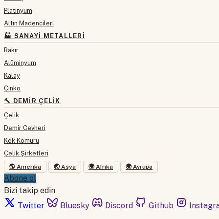
Platinyum
Altın Madencileri
🏭 SANAYI METALLERI
Bakır
Alüminyum
Kalay
Çinko
🔨 DEMIR ÇELIK
Çelik
Demir Cevheri
Kok Kömürü
Çelik Şirketleri
🌎 Amerika
🌏 Asya
🌍 Afrika
🌍 Avrupa
Abone ol
Bizi takip edin
Twitter
Bluesky
Discord
Github
Instagr