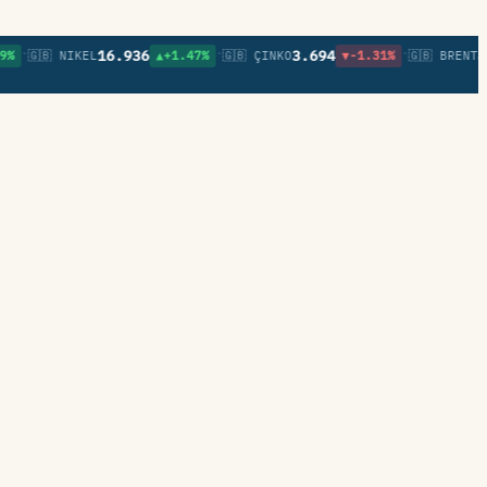
•
•
16.936
3.694
82,2
🇬🇧 NIKEL
▲+1.47%
🇬🇧 ÇINKO
▼-1.31%
🇬🇧 BRENT