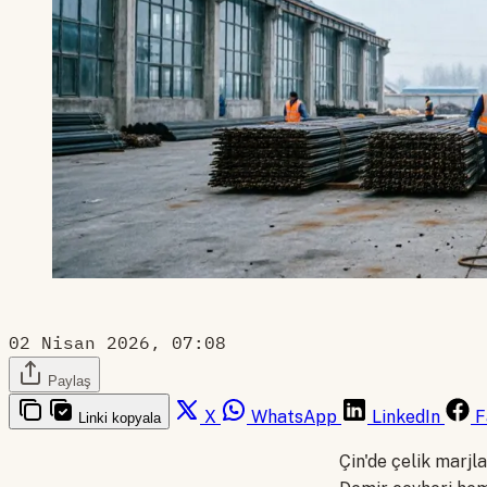
02 Nisan 2026, 07:08
Paylaş
X
WhatsApp
LinkedIn
F
Linki kopyala
Çin'de çelik marjl