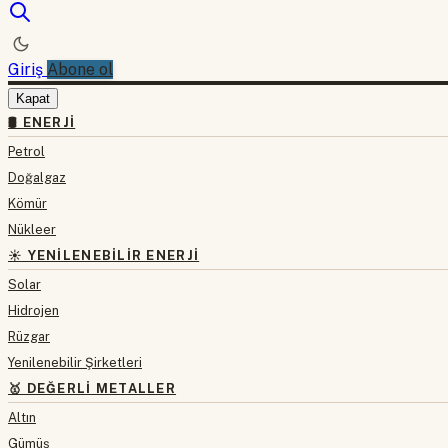
Giriş
Abone ol
Kapat
🛢 ENERJI
Petrol
Doğalgaz
Kömür
Nükleer
☀️ YENILENEBILIR ENERJI
Solar
Hidrojen
Rüzgar
Yenilenebilir Şirketleri
🥇 DEĞERLI METALLER
Altın
Gümüş