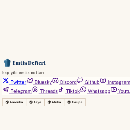
Emtia Defteri
hap gibi emtia notları
Twitter
Bluesky
Discord
Github
Instagra
Telegram
Threads
Tiktok
Whatsapp
Yout
🌎 Amerika
🌏 Asya
🌍 Afrika
🌍 Avrupa