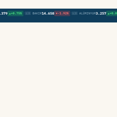
•
•
•
14.658
3.257
▲+0.75%
🇬🇧 BAKIR
▼-1.92%
🇬🇧 ALÜMINYUM
▲+0.09%