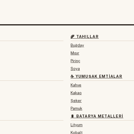
🌾 TAHILLAR
Buğday
Mısır
Pirinç
Soya
☕ YUMUŞAK EMTIALAR
Kahve
Kakao
Şeker
Pamuk
🔋 BATARYA METALLERI
Lityum
Kobalt