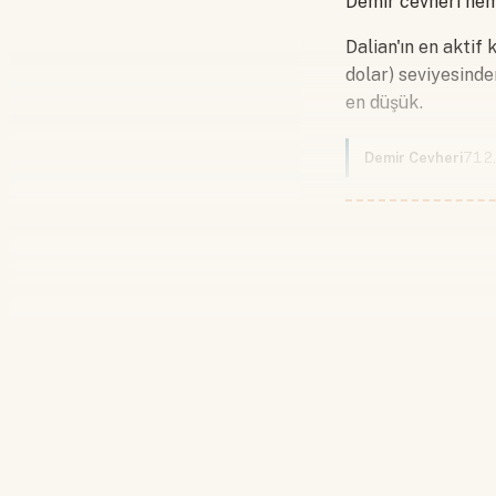
Demir cevheri hem
Dalian'ın en akti
dolar) seviyesind
en düşük.
Demir Cevheri
712