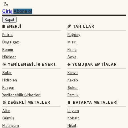
Giriş
Abone ol
Kapat
🛢 ENERJI
🌾 TAHILLAR
Petrol
Buğday
Doğalgaz
Mısır
Kömür
Pirinç
Nükleer
Soya
☀️ YENILENEBILIR ENERJI
☕ YUMUŞAK EMTIALAR
Solar
Kahve
Hidrojen
Kakao
Rüzgar
Şeker
Yenilenebilir Şirketleri
Pamuk
🥇 DEĞERLI METALLER
🔋 BATARYA METALLERI
Altın
Lityum
Gümüş
Kobalt
Platinyum
Nikel