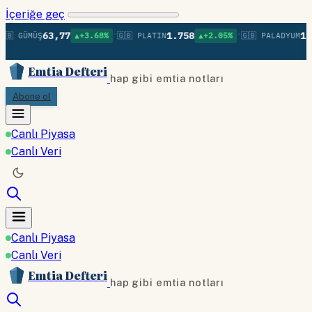
İçeriğe geç
•
•
63,77
1.758
1.3
🇧 GÜMÜŞ
▲+3.68%
🇬🇧 PLATIN
▲+2.05%
🇬🇧 PALADYUM
Emtia Defteri
hap gibi emtia notları
Abone ol
Canlı Piyasa
Canlı Veri
Canlı Piyasa
Canlı Veri
Emtia Defteri
hap gibi emtia notları