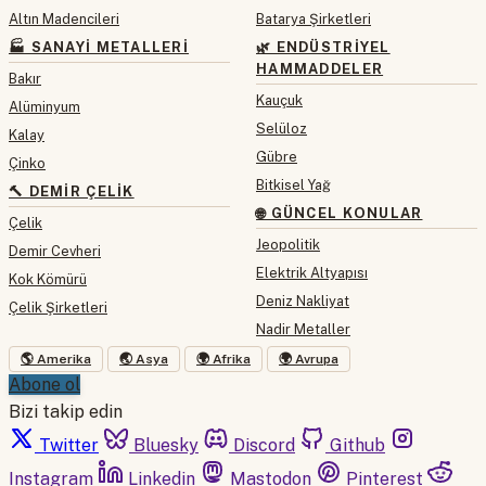
Altın Madencileri
Batarya Şirketleri
🏭 SANAYI METALLERI
🌿 ENDÜSTRIYEL
HAMMADDELER
Bakır
Kauçuk
Alüminyum
Selüloz
Kalay
Gübre
Çinko
Bitkisel Yağ
🔨 DEMIR ÇELIK
🌐 GÜNCEL KONULAR
Çelik
Jeopolitik
Demir Cevheri
Elektrik Altyapısı
Kok Kömürü
Deniz Nakliyat
Çelik Şirketleri
Nadir Metaller
🌎 Amerika
🌏 Asya
🌍 Afrika
🌍 Avrupa
Abone ol
Bizi takip edin
Twitter
Bluesky
Discord
Github
Instagram
Linkedin
Mastodon
Pinterest