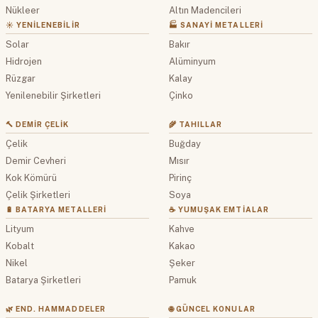
Nükleer
Altın Madencileri
☀️ YENILENEBILIR
🏭 SANAYI METALLERI
Solar
Bakır
Hidrojen
Alüminyum
Rüzgar
Kalay
Yenilenebilir Şirketleri
Çinko
🔨 DEMIR ÇELIK
🌾 TAHILLAR
Çelik
Buğday
Demir Cevheri
Mısır
Kok Kömürü
Pirinç
Çelik Şirketleri
Soya
🔋 BATARYA METALLERI
☕ YUMUŞAK EMTIALAR
Lityum
Kahve
Kobalt
Kakao
Nikel
Şeker
Batarya Şirketleri
Pamuk
🌿 END. HAMMADDELER
🌐 GÜNCEL KONULAR