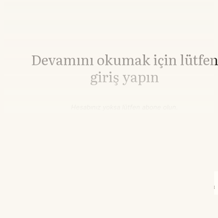
Devamını okumak için lütfe
giriş yapın
Hesabınız yoksa lütfen abone olun.
Hemen Abone Ol
Hesabınız var mı?
Giriş
İnşaat Demiri
3.009,00
▲+0.10%
HRC Çelik
3.243,00
▲+0.65%
08.08