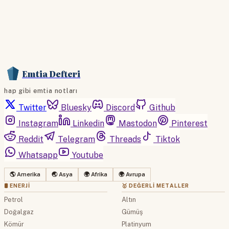
Emtia Defteri
hap gibi emtia notları
Twitter
Bluesky
Discord
Github
Instagram
Linkedin
Mastodon
Pinterest
Reddit
Telegram
Threads
Tiktok
Whatsapp
Youtube
🌎 Amerika
🌏 Asya
🌍 Afrika
🌍 Avrupa
🛢 ENERJI
🥇 DEĞERLI METALLER
Petrol
Altın
Doğalgaz
Gümüş
Kömür
Platinyum