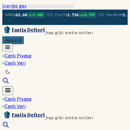
İçeriğe geç
•
•
63,60
1.736
1.37
 GÜMÜŞ
▲+3.40%
🇬🇧 PLATIN
▲+0.78%
🇬🇧 PALADYUM
Emtia Defteri
hap gibi emtia notları
Abone ol
Canlı Piyasa
Canlı Veri
Canlı Piyasa
Canlı Veri
Emtia Defteri
hap gibi emtia notları