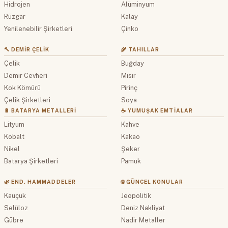
Hidrojen
Alüminyum
Rüzgar
Kalay
Yenilenebilir Şirketleri
Çinko
🔨 DEMIR ÇELIK
🌾 TAHILLAR
Çelik
Buğday
Demir Cevheri
Mısır
Kok Kömürü
Pirinç
Çelik Şirketleri
Soya
🔋 BATARYA METALLERI
☕ YUMUŞAK EMTIALAR
Lityum
Kahve
Kobalt
Kakao
Nikel
Şeker
Batarya Şirketleri
Pamuk
🌿 END. HAMMADDELER
🌐 GÜNCEL KONULAR
Kauçuk
Jeopolitik
Selüloz
Deniz Nakliyat
Gübre
Nadir Metaller