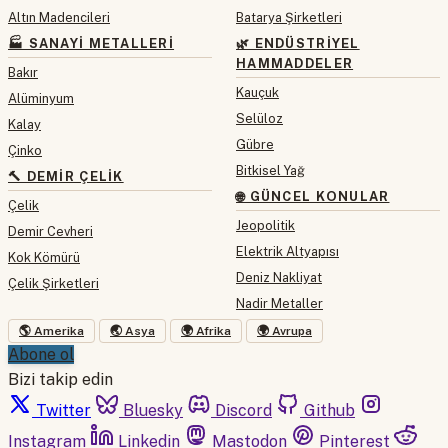
Altın Madencileri
Batarya Şirketleri
🏭 SANAYI METALLERI
🌿 ENDÜSTRIYEL
HAMMADDELER
Bakır
Kauçuk
Alüminyum
Selüloz
Kalay
Gübre
Çinko
Bitkisel Yağ
🔨 DEMIR ÇELIK
🌐 GÜNCEL KONULAR
Çelik
Jeopolitik
Demir Cevheri
Elektrik Altyapısı
Kok Kömürü
Deniz Nakliyat
Çelik Şirketleri
Nadir Metaller
🌎 Amerika
🌏 Asya
🌍 Afrika
🌍 Avrupa
Abone ol
Bizi takip edin
Twitter
Bluesky
Discord
Github
Instagram
Linkedin
Mastodon
Pinterest