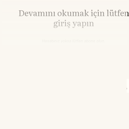
Devamını okumak için lütfe
giriş yapın
Hesabınız yoksa lütfen abone olun.
Hemen Abone Ol
Hesabınız var mı?
Giriş
İnşaat Demiri
3.010,00
▲+0.00%
HRC Çelik
3.242,00
▲+0.09%
21.55