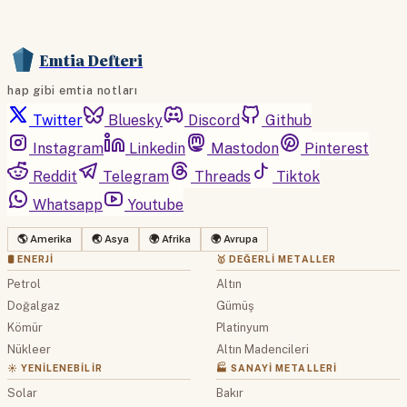
Emtia Defteri
hap gibi emtia notları
Twitter
Bluesky
Discord
Github
Instagram
Linkedin
Mastodon
Pinterest
Reddit
Telegram
Threads
Tiktok
Whatsapp
Youtube
🌎 Amerika
🌏 Asya
🌍 Afrika
🌍 Avrupa
🛢 ENERJI
🥇 DEĞERLI METALLER
Petrol
Altın
Doğalgaz
Gümüş
Kömür
Platinyum
Nükleer
Altın Madencileri
☀️ YENILENEBILIR
🏭 SANAYI METALLERI
Solar
Bakır