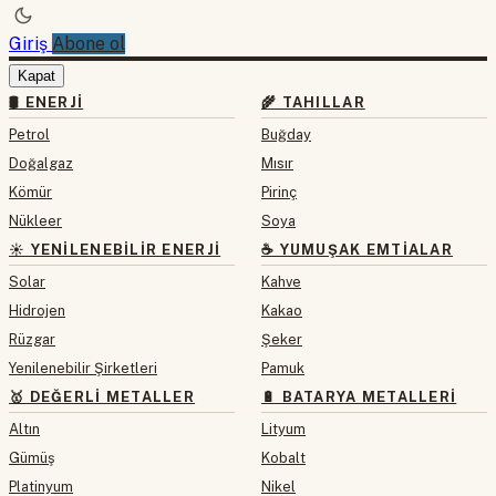
Giriş
Abone ol
Kapat
🛢 ENERJI
🌾 TAHILLAR
Petrol
Buğday
Doğalgaz
Mısır
Kömür
Pirinç
Nükleer
Soya
☀️ YENILENEBILIR ENERJI
☕ YUMUŞAK EMTIALAR
Solar
Kahve
Hidrojen
Kakao
Rüzgar
Şeker
Yenilenebilir Şirketleri
Pamuk
🥇 DEĞERLI METALLER
🔋 BATARYA METALLERI
Altın
Lityum
Gümüş
Kobalt
Platinyum
Nikel