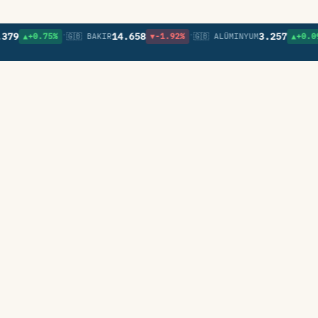
•
•
•
14.658
3.257
▲+0.75%
🇬🇧 BAKIR
▼-1.92%
🇬🇧 ALÜMINYUM
▲+0.09%