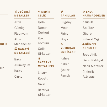
🥇 DEĞERLI
🔨 DEMIR
🌾
🌿 END.
METALLER
ÇELIK
TAHILLAR
HAMMADDELER
Altın
Çelik
Buğday
Kauçuk
z
Gümüş
Demir
Mısır
Selüloz
Cevheri
Platinyum
Pirinç
Gübre
Kok
Altın
Soya
Bitkisel Yağ
Kömürü
Madencileri
BILIR
☕
🌐 GÜNCEL
YUMUŞAK
KONULAR
Çelik
🏭 SANAYI
EMTIALAR
METALLERI
Şirketleri
Jeopolitik
Kahve
🔋
Bakır
Deniz Nakliyat
BATARYA
Kakao
Alüminyum
Nadir Metaller
METALLERI
lir
Şeker
Kalay
Elektrik
Lityum
Pamuk
Çinko
Altyapısı
Kobalt
Nikel
Batarya
Şirketleri