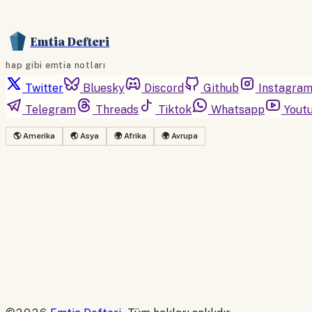
Emtia Defteri
hap gibi emtia notları
Twitter
Bluesky
Discord
Github
Instagra
Telegram
Threads
Tiktok
Whatsapp
Yout
🌎 Amerika
🌏 Asya
🌍 Afrika
🌍 Avrupa