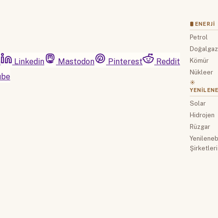
🛢 ENERJI
Petrol
Doğalga
m
Linkedin
Mastodon
Pinterest
Reddit
Kömür
Nükleer
ube
☀️
YENILENE
Solar
Hidrojen
Rüzgar
Yenilenebi
Şirketleri