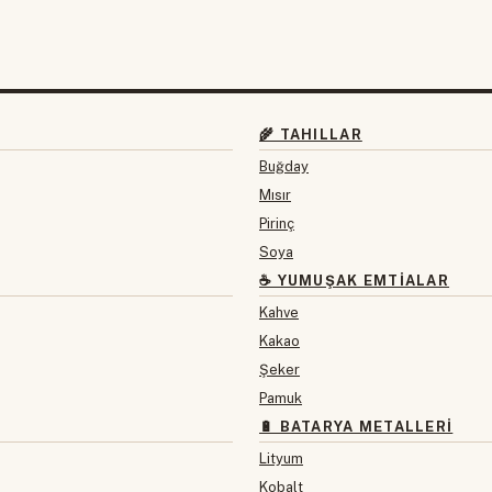
🌾 TAHILLAR
Buğday
Mısır
Pirinç
Soya
☕ YUMUŞAK EMTIALAR
Kahve
Kakao
Şeker
Pamuk
🔋 BATARYA METALLERI
Lityum
Kobalt