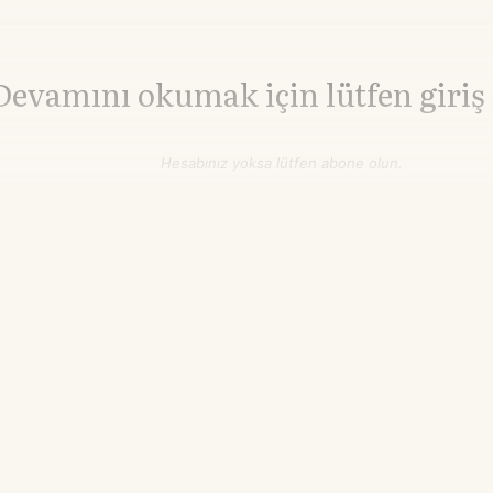
Devamını okumak için lütfen giriş
Hesabınız yoksa lütfen abone olun.
Hemen Abone Ol
Hesabınız var mı?
Giriş
İnşaat Demiri
3.010,00
HRC Çelik
3.242,00
▲+0.00%
▲+0.0
¥/ton
¥/ton