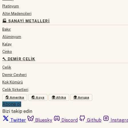
Platinyum
Altın Madencileri
🏭 SANAYI METALLERI
Bakır
Alüminyum
Kalay
Çinko
🔨 DEMIR ÇELIK
Çelik
Demir Cevheri
Kok Kömürü
Çelik Şirketleri
🌎 Amerika
🌏 Asya
🌍 Afrika
🌍 Avrupa
Abone ol
Bizi takip edin
Twitter
Bluesky
Discord
Github
Instagr