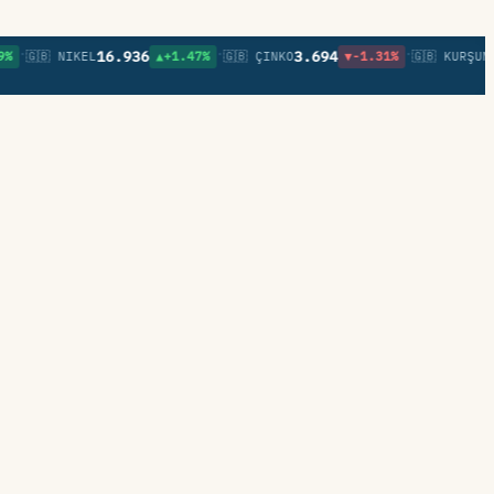
•
•
16.936
3.694
0,85
🇬🇧 NIKEL
▲+1.47%
🇬🇧 ÇINKO
▼-1.31%
🇬🇧 KURŞUN