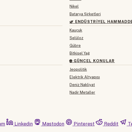
Nikel
Batarya Şirketleri
🌿 ENDÜSTRIYEL HAMMADD
Kauçuk
Selüloz
Gübre
Bitkisel Yağ
🌐 GÜNCEL KONULAR
Jeopolitik
Elektrik Altyapısı
Deniz Nakliyat
Nadir Metaller
am
Linkedin
Mastodon
Pinterest
Reddit
T