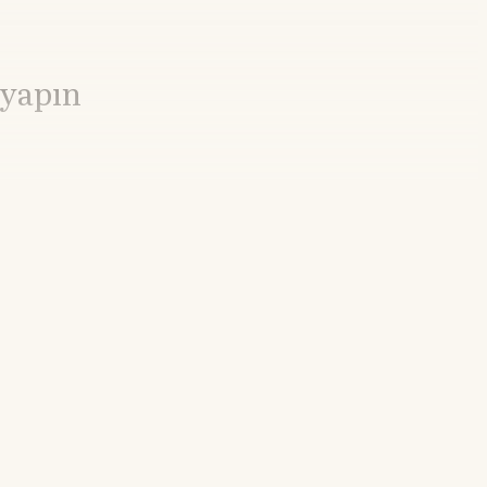
 yapın
9%
21.55