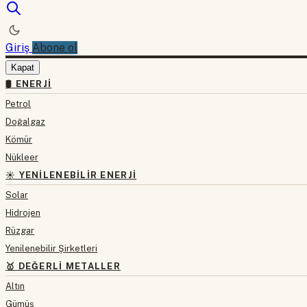
Giriş
Abone ol
Kapat
🛢 ENERJI
Petrol
Doğalgaz
Kömür
Nükleer
☀️ YENILENEBILIR ENERJI
Solar
Hidrojen
Rüzgar
Yenilenebilir Şirketleri
🥇 DEĞERLI METALLER
Altın
Gümüş