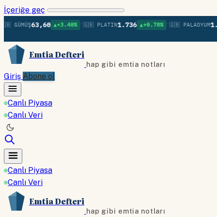
İçeriğe geç
•
•
63,60
1.736
1.379
 GÜMÜŞ
▲+3.40%
🇬🇧 PLATIN
▲+0.78%
🇬🇧 PALADYUM
Emtia Defteri
hap gibi emtia notları
Giriş
Abone ol
Canlı Piyasa
Canlı Veri
Canlı Piyasa
Canlı Veri
Emtia Defteri
hap gibi emtia notları