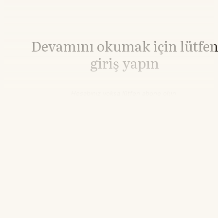
Devamını okumak için lütfe
giriş yapın
Hesabınız yoksa lütfen abone olun.
Hemen Abone Ol
Hesabınız var mı?
Giriş
Buğday
629,00
▼-2.06%
Mısır
462,50
▲+5.90%
02.01