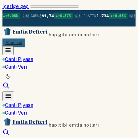
İçeriğe geç
•
•
•
61,74
1.734
▲+0.08%
🇬🇧 GÜMÜŞ
▲+0.37%
🇬🇧 PLATIN
▲+0.68%
🇬🇧 P
Emtia Defteri
hap gibi emtia notları
Abone ol
Canlı Piyasa
Canlı Veri
Canlı Piyasa
Canlı Veri
Emtia Defteri
hap gibi emtia notları