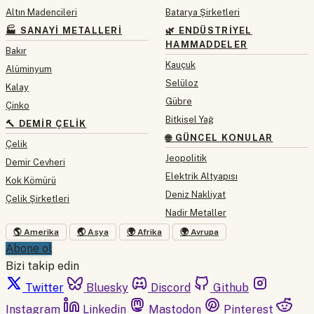
Altın Madencileri
Batarya Şirketleri
🏭 SANAYI METALLERI
🌿 ENDÜSTRIYEL
HAMMADDELER
Bakır
Kauçuk
Alüminyum
Selüloz
Kalay
Gübre
Çinko
Bitkisel Yağ
🔨 DEMIR ÇELIK
🌐 GÜNCEL KONULAR
Çelik
Jeopolitik
Demir Cevheri
Elektrik Altyapısı
Kok Kömürü
Deniz Nakliyat
Çelik Şirketleri
Nadir Metaller
🌎 Amerika
🌏 Asya
🌍 Afrika
🌍 Avrupa
Abone ol
Bizi takip edin
Twitter
Bluesky
Discord
Github
Instagram
Linkedin
Mastodon
Pinterest