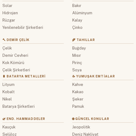
Solar
Bakır
Hidrojen
Alüminyum
Rüzgar
Kalay
Yenilenebilir Şirketleri
Çinko
🔨 DEMIR ÇELIK
🌾 TAHILLAR
Çelik
Buğday
Demir Cevheri
Mısır
Kok Kömürü
Pirinç
Çelik Şirketleri
Soya
🔋 BATARYA METALLERI
☕ YUMUŞAK EMTIALAR
Lityum
Kahve
Kobalt
Kakao
Nikel
Şeker
Batarya Şirketleri
Pamuk
🌿 END. HAMMADDELER
🌐 GÜNCEL KONULAR
Kauçuk
Jeopolitik
Selüloz
Deniz Nakliyat