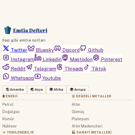
Emtia Defteri
hap gibi emtia notları
Twitter
Bluesky
Discord
Github
Instagram
Linkedin
Mastodon
Pinterest
Reddit
Telegram
Threads
Tiktok
Whatsapp
Youtube
🌎 Amerika
🌏 Asya
🌍 Afrika
🌍 Avrupa
🛢 ENERJI
🥇 DEĞERLI METALLER
Petrol
Altın
Doğalgaz
Gümüş
Kömür
Platinyum
Nükleer
Altın Madencileri
☀️ YENILENEBILIR
🏭 SANAYI METALLERI