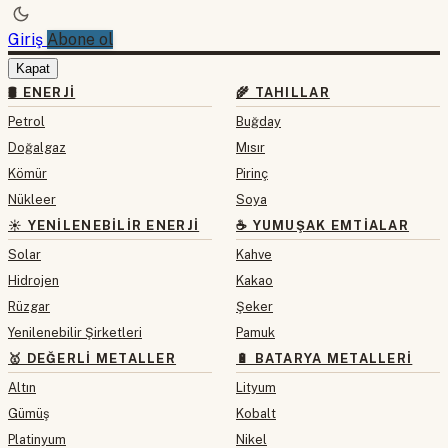
Giriş
Abone ol
Kapat
🛢 ENERJI
🌾 TAHILLAR
Petrol
Buğday
Doğalgaz
Mısır
Kömür
Pirinç
Nükleer
Soya
☀️ YENILENEBILIR ENERJI
☕ YUMUŞAK EMTIALAR
Solar
Kahve
Hidrojen
Kakao
Rüzgar
Şeker
Yenilenebilir Şirketleri
Pamuk
🥇 DEĞERLI METALLER
🔋 BATARYA METALLERI
Altın
Lityum
Gümüş
Kobalt
Platinyum
Nikel