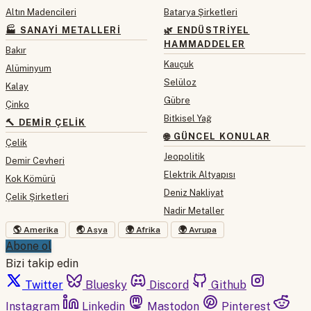
Altın Madencileri
Batarya Şirketleri
🏭 SANAYI METALLERI
🌿 ENDÜSTRIYEL
HAMMADDELER
Bakır
Kauçuk
Alüminyum
Selüloz
Kalay
Gübre
Çinko
Bitkisel Yağ
🔨 DEMIR ÇELIK
🌐 GÜNCEL KONULAR
Çelik
Jeopolitik
Demir Cevheri
Elektrik Altyapısı
Kok Kömürü
Deniz Nakliyat
Çelik Şirketleri
Nadir Metaller
🌎 Amerika
🌏 Asya
🌍 Afrika
🌍 Avrupa
Abone ol
Bizi takip edin
Twitter
Bluesky
Discord
Github
Instagram
Linkedin
Mastodon
Pinterest