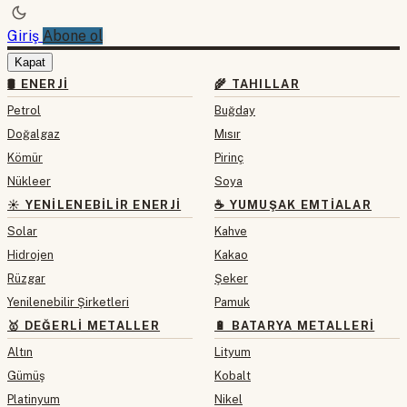
Giriş
Abone ol
Kapat
🛢 ENERJI
🌾 TAHILLAR
Petrol
Buğday
Doğalgaz
Mısır
Kömür
Pirinç
Nükleer
Soya
☀️ YENILENEBILIR ENERJI
☕ YUMUŞAK EMTIALAR
Solar
Kahve
Hidrojen
Kakao
Rüzgar
Şeker
Yenilenebilir Şirketleri
Pamuk
🥇 DEĞERLI METALLER
🔋 BATARYA METALLERI
Altın
Lityum
Gümüş
Kobalt
Platinyum
Nikel