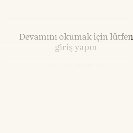
Devamını okumak için lütfe
giriş yapın
Hesabınız yoksa lütfen abone olun.
Hemen Abone Ol
Hesabınız var mı?
Giriş
Buğday
638,25
▲+1.11%
21.55