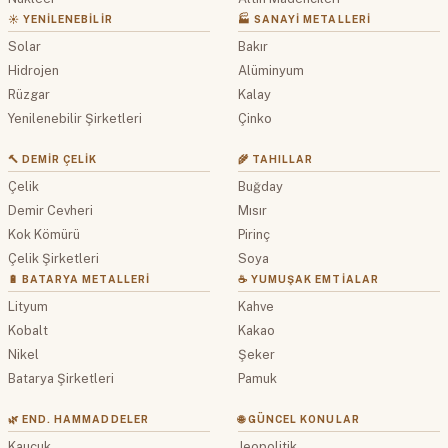
☀️ YENILENEBILIR
🏭 SANAYI METALLERI
Solar
Bakır
Hidrojen
Alüminyum
Rüzgar
Kalay
Yenilenebilir Şirketleri
Çinko
🔨 DEMIR ÇELIK
🌾 TAHILLAR
Çelik
Buğday
Demir Cevheri
Mısır
Kok Kömürü
Pirinç
Çelik Şirketleri
Soya
🔋 BATARYA METALLERI
☕ YUMUŞAK EMTIALAR
Lityum
Kahve
Kobalt
Kakao
Nikel
Şeker
Batarya Şirketleri
Pamuk
🌿 END. HAMMADDELER
🌐 GÜNCEL KONULAR
Kauçuk
Jeopolitik