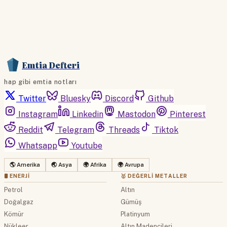
Emtia Defteri
hap gibi emtia notları
Twitter
Bluesky
Discord
Github
Instagram
Linkedin
Mastodon
Pinterest
Reddit
Telegram
Threads
Tiktok
Whatsapp
Youtube
🌎 Amerika
🌏 Asya
🌍 Afrika
🌍 Avrupa
🛢 ENERJI
🥇 DEĞERLI METALLER
Petrol
Altın
Doğalgaz
Gümüş
Kömür
Platinyum
Nükleer
Altın Madencileri