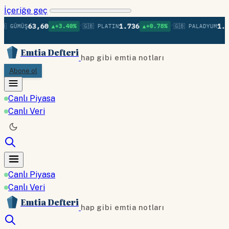
İçeriğe geç
•
•
63,60
1.736
1.37
 GÜMÜŞ
▲+3.40%
🇬🇧 PLATIN
▲+0.78%
🇬🇧 PALADYUM
Emtia Defteri
hap gibi emtia notları
Abone ol
Canlı Piyasa
Canlı Veri
Canlı Piyasa
Canlı Veri
Emtia Defteri
hap gibi emtia notları