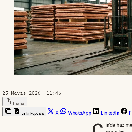
25 Mayıs 2026, 11:46
Paylaş
X
WhatsApp
LinkedIn
F
Linki kopyala
Ç
in'de baz me