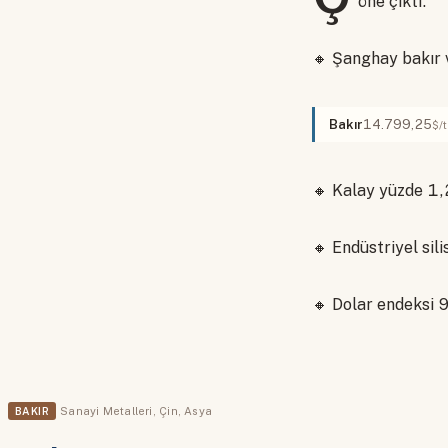
öne çıktı.
🔸 Şanghay bakır 
Bakır
14.799,25
$/
🔸 Kalay yüzde 1,
🔸 Endüstriyel si
🔸 Dolar endeksi 9
BAKIR
Sanayi Metalleri
,
Çin
,
Asya