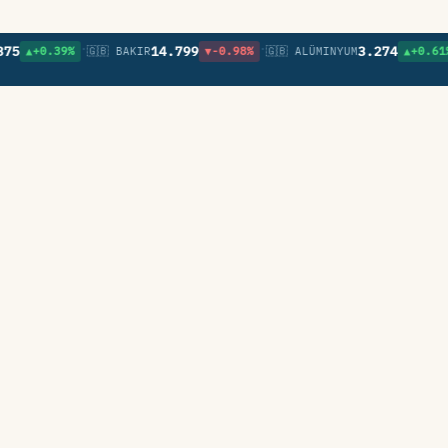
•
•
•
14.799
3.274
.39%
🇬🇧 BAKIR
▼-0.98%
🇬🇧 ALÜMINYUM
▲+0.61%
🇬🇧 