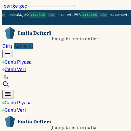
İçeriğe geç
•
•
64,29
1.755
1.375
ÜŞ
▲+4.52%
🇬🇧 PLATIN
▲+1.84%
🇬🇧 PALADYUM
▲+0
Emtia Defteri
hap gibi emtia notları
Giriş
Abone ol
Canlı Piyasa
Canlı Veri
Canlı Piyasa
Canlı Veri
Emtia Defteri
hap gibi emtia notları