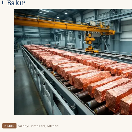
Bakır
BAKIR
Sanayi Metalleri
,
Küresel