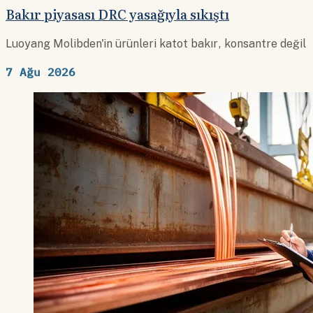
Bakır piyasası DRC yasağıyla sıkıştı
Luoyang Molibden'in ürünleri katot bakır, konsantre değil
7 Ağu 2026