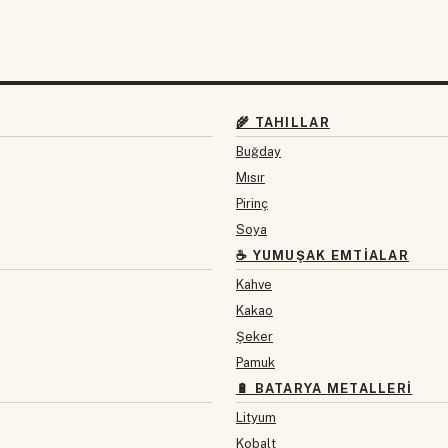
🌾 TAHILLAR
Buğday
Mısır
Pirinç
Soya
☕ YUMUŞAK EMTIALAR
Kahve
Kakao
Şeker
Pamuk
🔋 BATARYA METALLERI
Lityum
Kobalt