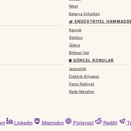
Nikel
Batarya Şirketleri
🌿 ENDÜSTRIYEL HAMMADD
Kauçuk
Selüloz
Gübre
Bitkisel Yağ
🌐 GÜNCEL KONULAR
Jeopolitik
Elektrik Altyapısı
Deniz Nakliyat
Nadir Metaller
am
Linkedin
Mastodon
Pinterest
Reddit
T