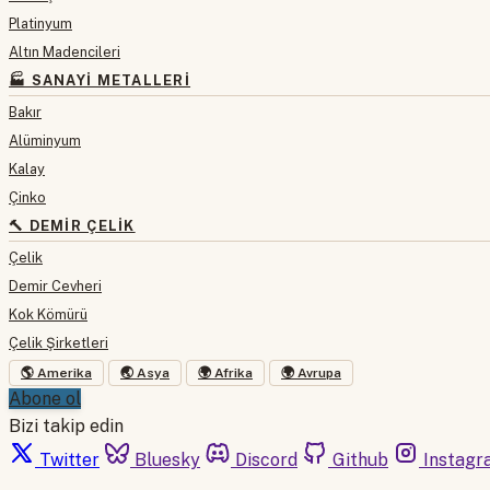
Platinyum
Altın Madencileri
🏭 SANAYI METALLERI
Bakır
Alüminyum
Kalay
Çinko
🔨 DEMIR ÇELIK
Çelik
Demir Cevheri
Kok Kömürü
Çelik Şirketleri
🌎 Amerika
🌏 Asya
🌍 Afrika
🌍 Avrupa
Abone ol
Bizi takip edin
Twitter
Bluesky
Discord
Github
Instagr