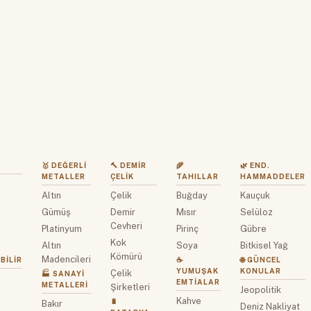
🥇 DEĞERLI
🔨 DEMIR
🌾
🌿 END.
METALLER
ÇELIK
TAHILLAR
HAMMADDELER
Altın
Çelik
Buğday
Kauçuk
z
Gümüş
Demir
Mısır
Selüloz
Cevheri
Platinyum
Pirinç
Gübre
Kok
Altın
Soya
Bitkisel Yağ
Kömürü
Madencileri
BILIR
☕
🌐 GÜNCEL
YUMUŞAK
KONULAR
Çelik
🏭 SANAYI
EMTIALAR
METALLERI
Şirketleri
Jeopolitik
Kahve
🔋
Bakır
Deniz Nakliyat