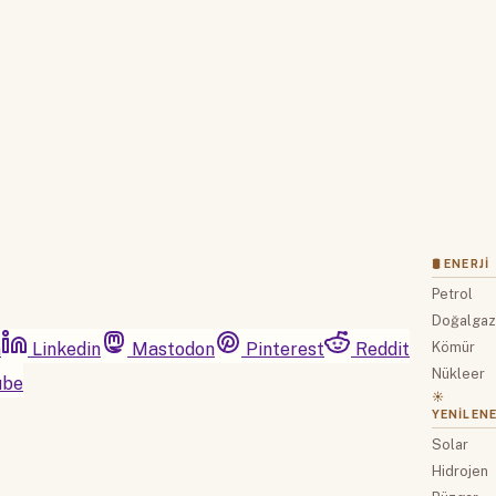
Hemen Abone Ol
Hesabınız var mı?
Giriş
🛢 ENERJI
Petrol
Doğalga
m
Linkedin
Mastodon
Pinterest
Reddit
Kömür
Nükleer
ube
☀️
YENILENE
Solar
Hidrojen