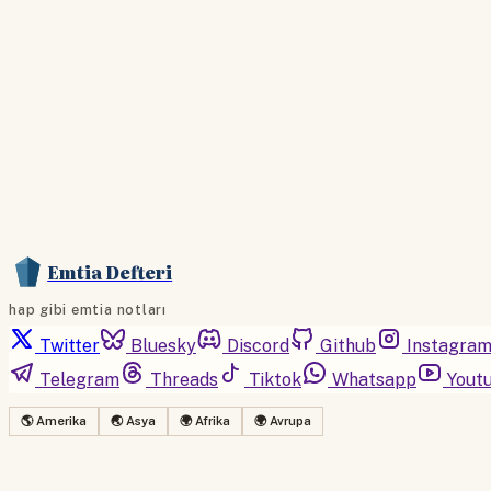
Emtia Defteri
hap gibi emtia notları
Twitter
Bluesky
Discord
Github
Instagra
Telegram
Threads
Tiktok
Whatsapp
Yout
🌎 Amerika
🌏 Asya
🌍 Afrika
🌍 Avrupa