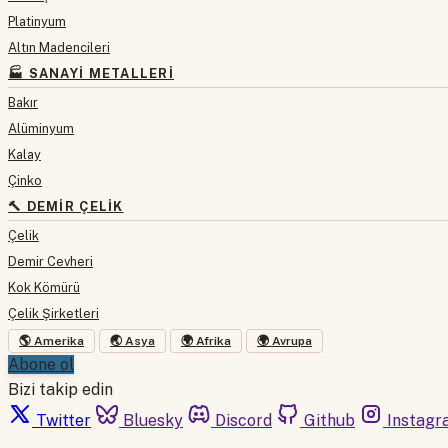
Platinyum
Altın Madencileri
🏭 SANAYI METALLERI
Bakır
Alüminyum
Kalay
Çinko
🔨 DEMIR ÇELIK
Çelik
Demir Cevheri
Kok Kömürü
Çelik Şirketleri
🌎 Amerika
🌏 Asya
🌍 Afrika
🌍 Avrupa
Abone ol
Bizi takip edin
Twitter
Bluesky
Discord
Github
Instagr