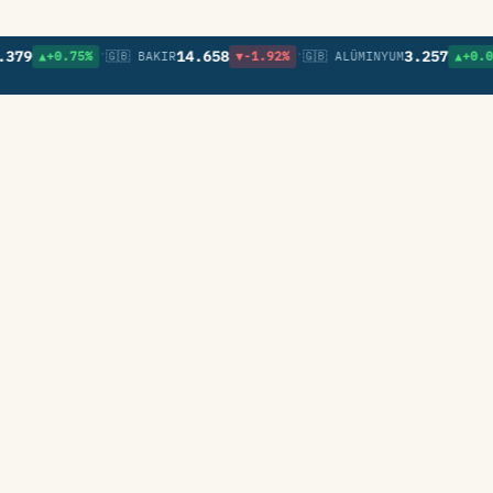
•
•
9
14.658
3.257
▲+0.75%
🇬🇧 BAKIR
▼-1.92%
🇬🇧 ALÜMINYUM
▲+0.09%