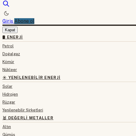
Giriş
Abone ol
Kapat
🛢 ENERJI
Petrol
Doğalgaz
Kömür
Nükleer
☀️ YENILENEBILIR ENERJI
Solar
Hidrojen
Rüzgar
Yenilenebilir Şirketleri
🥇 DEĞERLI METALLER
Altın
Gümüş