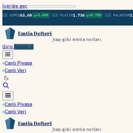
İçeriğe geç
•
•
63,60
1.736
1.37
 GÜMÜŞ
▲+3.40%
🇬🇧 PLATIN
▲+0.78%
🇬🇧 PALADYUM
Emtia Defteri
hap gibi emtia notları
Giriş
Abone ol
Canlı Piyasa
Canlı Veri
Canlı Piyasa
Canlı Veri
Emtia Defteri
hap gibi emtia notları