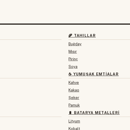
🌾 TAHILLAR
Buğday
Mısır
Pirinç
Soya
☕ YUMUŞAK EMTIALAR
Kahve
Kakao
Şeker
Pamuk
🔋 BATARYA METALLERI
Lityum
Kobalt