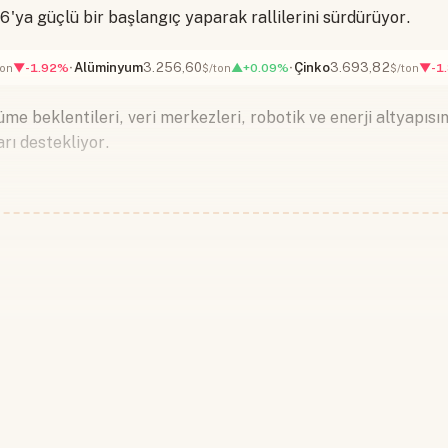
'ya güçlü bir başlangıç yaparak rallilerini sürdürüyor.
Alüminyum
3.256,60
Çinko
3.693,82
▼-1.92%
▲+0.09%
▼-1
ton
$/ton
$/ton
e beklentileri, veri merkezleri, robotik ve enerji altyapısı
rı destekliyor.
Devamını okumak için lütfen giriş
Hesabınız yoksa lütfen abone olun.