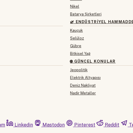
Nikel
Batarya Şirketleri
🌿 ENDÜSTRIYEL HAMMADD
Kauçuk
Selüloz
Gübre
Bitkisel Yağ
🌐 GÜNCEL KONULAR
Jeopolitik
Elektrik Altyapısı
Deniz Nakliyat
Nadir Metaller
am
Linkedin
Mastodon
Pinterest
Reddit
T