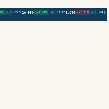
•
•
•
16.936
3.694
0,8
🇬🇧 NIKEL
▲+1.47%
🇬🇧 ÇINKO
▼-1.31%
🇬🇧 KURŞUN