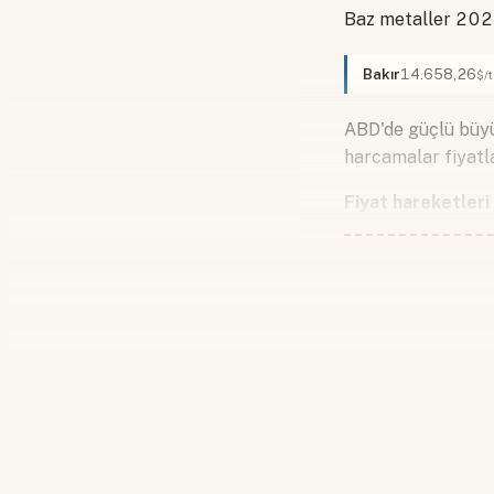
Baz metaller 2026
Bakır
14.658,26
$/
ABD'de güçlü büyüm
harcamalar fiyatla
Fiyat hareketleri