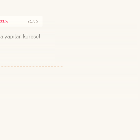
.31%
21.55
na yapılan küresel
 yapın