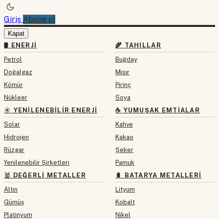
Giriş
Abone ol
Kapat
🛢 ENERJI
🌾 TAHILLAR
Petrol
Buğday
Doğalgaz
Mısır
Kömür
Pirinç
Nükleer
Soya
☀️ YENILENEBILIR ENERJI
☕ YUMUŞAK EMTIALAR
Solar
Kahve
Hidrojen
Kakao
Rüzgar
Şeker
Yenilenebilir Şirketleri
Pamuk
🥇 DEĞERLI METALLER
🔋 BATARYA METALLERI
Altın
Lityum
Gümüş
Kobalt
Platinyum
Nikel