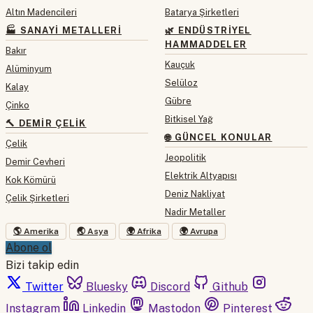
Altın Madencileri
Batarya Şirketleri
🏭 SANAYI METALLERI
🌿 ENDÜSTRIYEL
HAMMADDELER
Bakır
Kauçuk
Alüminyum
Selüloz
Kalay
Gübre
Çinko
Bitkisel Yağ
🔨 DEMIR ÇELIK
🌐 GÜNCEL KONULAR
Çelik
Jeopolitik
Demir Cevheri
Elektrik Altyapısı
Kok Kömürü
Deniz Nakliyat
Çelik Şirketleri
Nadir Metaller
🌎 Amerika
🌏 Asya
🌍 Afrika
🌍 Avrupa
Abone ol
Bizi takip edin
Twitter
Bluesky
Discord
Github
Instagram
Linkedin
Mastodon
Pinterest