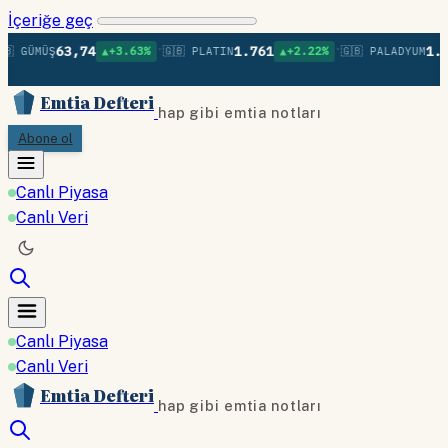
İçeriğe geç
•
•
63,74
1.761
1.38
 GÜMÜŞ
▲+3.63%
🇬🇧 PLATIN
▲+2.22%
🇬🇧 PALADYUM
Emtia Defteri
hap gibi emtia notları
Abone ol
Canlı Piyasa
Canlı Veri
Canlı Piyasa
Canlı Veri
Emtia Defteri
hap gibi emtia notları