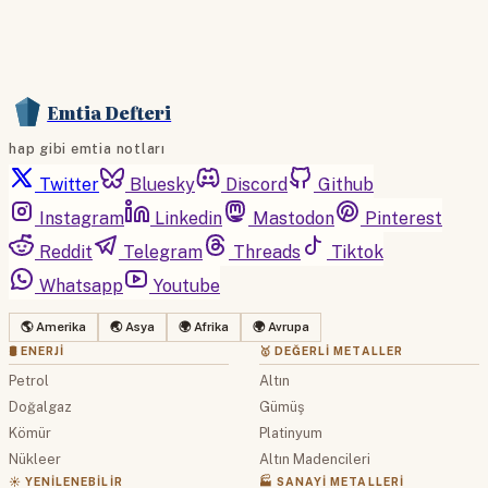
Emtia Defteri
hap gibi emtia notları
Twitter
Bluesky
Discord
Github
Instagram
Linkedin
Mastodon
Pinterest
Reddit
Telegram
Threads
Tiktok
Whatsapp
Youtube
🌎 Amerika
🌏 Asya
🌍 Afrika
🌍 Avrupa
🛢 ENERJI
🥇 DEĞERLI METALLER
Petrol
Altın
Doğalgaz
Gümüş
Kömür
Platinyum
Nükleer
Altın Madencileri
☀️ YENILENEBILIR
🏭 SANAYI METALLERI