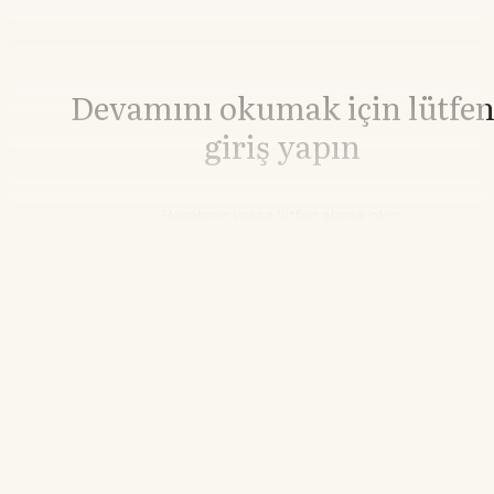
Devamını okumak için lütfe
giriş yapın
Hesabınız yoksa lütfen abone olun.
Hemen Abone Ol
Hesabınız var mı?
Giriş
Bakır
14.999,32
▲+0.36%
06.45