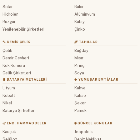
Solar
Bakır
Hidrojen
Alüminyum
Rüzgar
Kalay
Yenilenebilir Şirketleri
Çinko
🔨 DEMIR ÇELIK
🌾 TAHILLAR
Çelik
Buğday
Demir Cevheri
Mısır
Kok Kömürü
Pirinç
Çelik Şirketleri
Soya
🔋 BATARYA METALLERI
☕ YUMUŞAK EMTIALAR
Lityum
Kahve
Kobalt
Kakao
Nikel
Şeker
Batarya Şirketleri
Pamuk
🌿 END. HAMMADDELER
🌐 GÜNCEL KONULAR
Kauçuk
Jeopolitik
Selüloz
Deniz Nakliyat