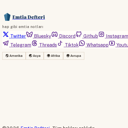
Emtia Defteri
hap gibi emtia notları
Twitter
Bluesky
Discord
Github
Instagra
Telegram
Threads
Tiktok
Whatsapp
Yout
🌎 Amerika
🌏 Asya
🌍 Afrika
🌍 Avrupa