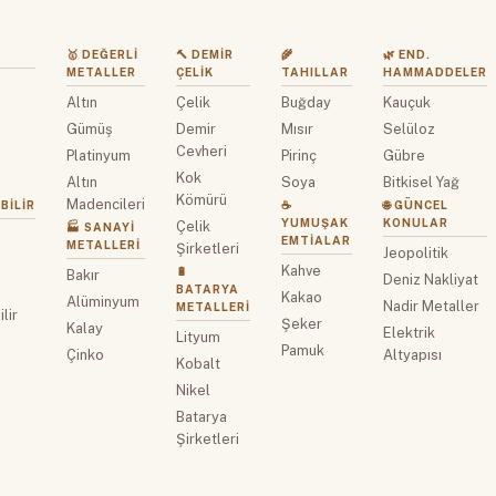
🥇 DEĞERLI
🔨 DEMIR
🌾
🌿 END.
METALLER
ÇELIK
TAHILLAR
HAMMADDELER
Altın
Çelik
Buğday
Kauçuk
z
Gümüş
Demir
Mısır
Selüloz
Cevheri
Platinyum
Pirinç
Gübre
Kok
Altın
Soya
Bitkisel Yağ
Kömürü
Madencileri
BILIR
☕
🌐 GÜNCEL
YUMUŞAK
KONULAR
Çelik
🏭 SANAYI
EMTIALAR
METALLERI
Şirketleri
Jeopolitik
Kahve
🔋
Bakır
Deniz Nakliyat
BATARYA
Kakao
Alüminyum
Nadir Metaller
METALLERI
lir
Şeker
Kalay
Elektrik
Lityum
Pamuk
Çinko
Altyapısı
Kobalt
Nikel
Batarya
Şirketleri