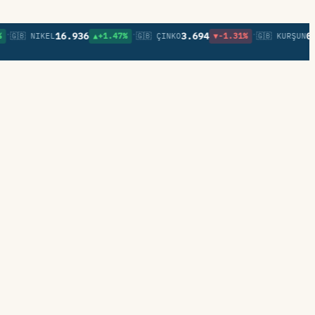
•
•
16.936
3.694
0,85
🇧 NIKEL
▲+1.47%
🇬🇧 ÇINKO
▼-1.31%
🇬🇧 KURŞUN