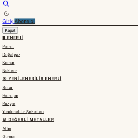
Giriş
Abone ol
Kapat
🛢 ENERJI
Petrol
Doğalgaz
Kömür
Nükleer
☀️ YENILENEBILIR ENERJI
Solar
Hidrojen
Rüzgar
Yenilenebilir Şirketleri
🥇 DEĞERLI METALLER
Altın
Gümüş