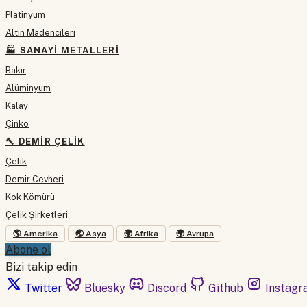
Platinyum
Altın Madencileri
🏭 SANAYI METALLERI
Bakır
Alüminyum
Kalay
Çinko
🔨 DEMIR ÇELIK
Çelik
Demir Cevheri
Kok Kömürü
Çelik Şirketleri
🌎 Amerika
🌏 Asya
🌍 Afrika
🌍 Avrupa
Abone ol
Bizi takip edin
Twitter
Bluesky
Discord
Github
Instagr