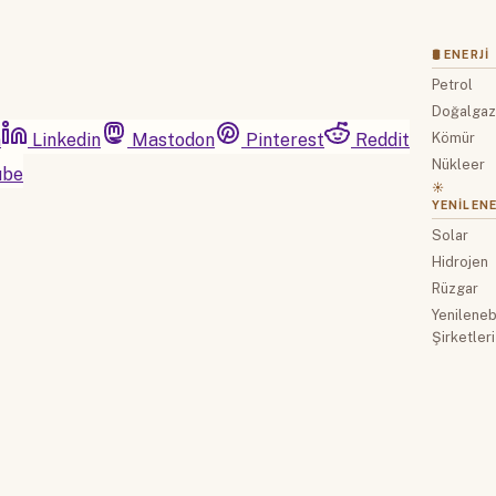
🛢 ENERJI
Petrol
Doğalga
m
Linkedin
Mastodon
Pinterest
Reddit
Kömür
Nükleer
ube
☀️
YENILENE
Solar
Hidrojen
Rüzgar
Yenilenebi
Şirketleri