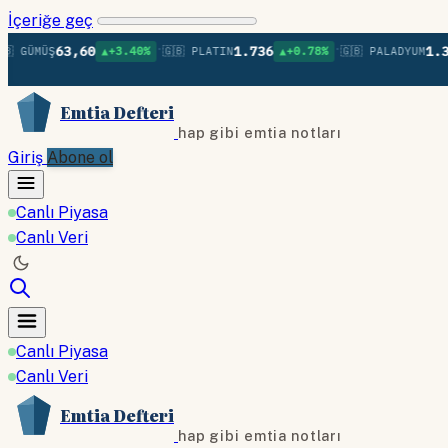
İçeriğe geç
•
•
63,60
1.736
1.379
GÜMÜŞ
▲+3.40%
🇬🇧 PLATIN
▲+0.78%
🇬🇧 PALADYUM
Emtia Defteri
hap gibi emtia notları
Giriş
Abone ol
Canlı Piyasa
Canlı Veri
Canlı Piyasa
Canlı Veri
Emtia Defteri
hap gibi emtia notları