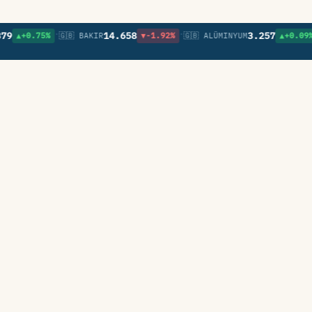
•
•
•
14.658
3.257
▲+0.75%
🇬🇧 BAKIR
▼-1.92%
🇬🇧 ALÜMINYUM
▲+0.09%
🇬