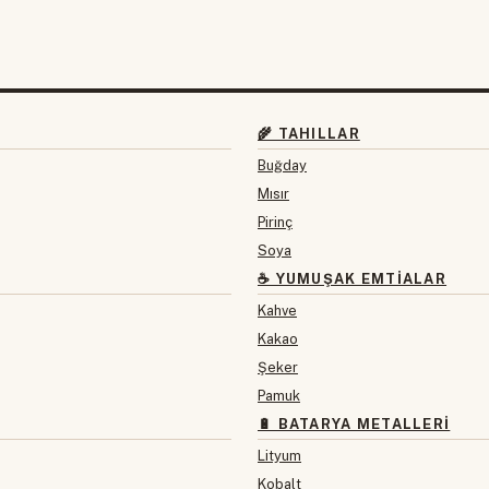
🌾 TAHILLAR
Buğday
Mısır
Pirinç
Soya
☕ YUMUŞAK EMTIALAR
Kahve
Kakao
Şeker
Pamuk
🔋 BATARYA METALLERI
Lityum
Kobalt