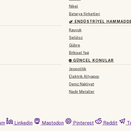
Nikel
Batarya Şirketleri
🌿 ENDÜSTRIYEL HAMMADD
Kauçuk
Selüloz
Gübre
Bitkisel Yağ
🌐 GÜNCEL KONULAR
Jeopolitik
Elektrik Altyapısı
Deniz Nakliyat
Nadir Metaller
am
Linkedin
Mastodon
Pinterest
Reddit
T