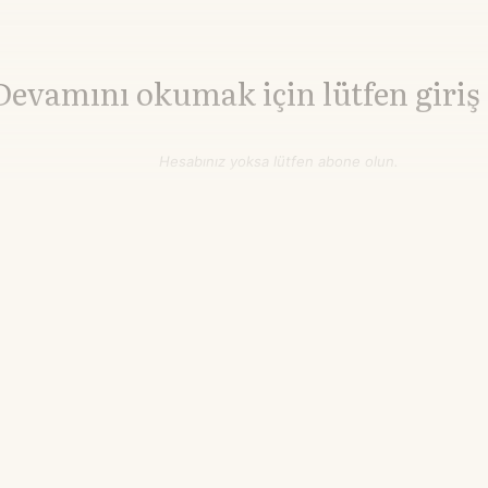
Devamını okumak için lütfen giriş
Hesabınız yoksa lütfen abone olun.
Hemen Abone Ol
Hesabınız var mı?
Giriş
Bakır
14.658,26
▼-1.92%
$/ton
21.55