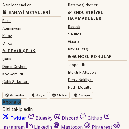
Altın Madencileri
Batarya Şirketleri
🏭 SANAYI METALLERI
🌿 ENDÜSTRIYEL
HAMMADDELER
Bakır
Kauçuk
Alüminyum
Selüloz
Kalay
Gübre
Çinko
Bitkisel Yağ
🔨 DEMIR ÇELIK
🌐 GÜNCEL KONULAR
Çelik
Jeopolitik
Demir Cevheri
Elektrik Altyapısı
Kok Kömürü
Deniz Nakliyat
Çelik Şirketleri
Nadir Metaller
🌎 Amerika
🌏 Asya
🌍 Afrika
🌍 Avrupa
Abone ol
Bizi takip edin
Twitter
Bluesky
Discord
Github
Instagram
Linkedin
Mastodon
Pinterest