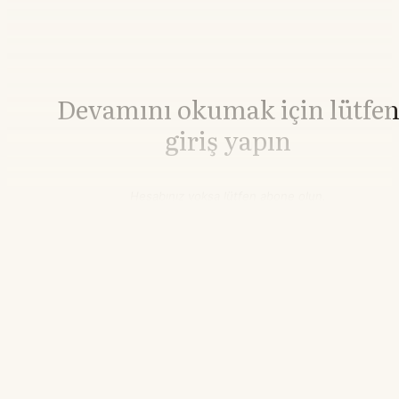
Devamını okumak için lütfe
giriş yapın
Hesabınız yoksa lütfen abone olun.
Hemen Abone Ol
Hesabınız var mı?
Giriş
Bakır
14.658,26
▼-1.92%
21.55