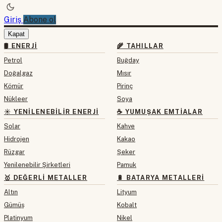
Giriş
Abone ol
Kapat
🛢 ENERJI
🌾 TAHILLAR
Petrol
Buğday
Doğalgaz
Mısır
Kömür
Pirinç
Nükleer
Soya
☀️ YENILENEBILIR ENERJI
☕ YUMUŞAK EMTIALAR
Solar
Kahve
Hidrojen
Kakao
Rüzgar
Şeker
Yenilenebilir Şirketleri
Pamuk
🥇 DEĞERLI METALLER
🔋 BATARYA METALLERI
Altın
Lityum
Gümüş
Kobalt
Platinyum
Nikel