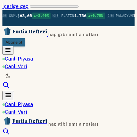
İçeriğe geç
•
•
63,60
1.736
1.3
🇧 GÜMÜŞ
▲+3.40%
🇬🇧 PLATIN
▲+0.78%
🇬🇧 PALADYUM
Emtia Defteri
hap gibi emtia notları
Abone ol
Canlı Piyasa
Canlı Veri
Canlı Piyasa
Canlı Veri
Emtia Defteri
hap gibi emtia notları