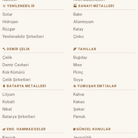
☀️ YENILENEBILIR
🏭 SANAYI METALLERI
Solar
Bakır
Hidrojen
Alüminyum
Rüzgar
Kalay
Yenilenebilir Şirketleri
Çinko
🔨 DEMIR ÇELIK
🌾 TAHILLAR
Çelik
Buğday
Demir Cevheri
Mısır
Kok Kömürü
Pirinç
Çelik Şirketleri
Soya
🔋 BATARYA METALLERI
☕ YUMUŞAK EMTIALAR
Lityum
Kahve
Kobalt
Kakao
Nikel
Şeker
Batarya Şirketleri
Pamuk
🌿 END. HAMMADDELER
🌐 GÜNCEL KONULAR
Kauçuk
Jeopolitik