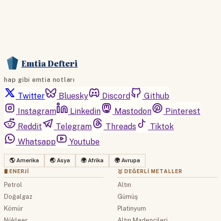
Emtia Defteri
hap gibi emtia notları
Twitter
Bluesky
Discord
Github
Instagram
Linkedin
Mastodon
Pinterest
Reddit
Telegram
Threads
Tiktok
Whatsapp
Youtube
🌎 Amerika
🌏 Asya
🌍 Afrika
🌍 Avrupa
🛢 ENERJI
🥇 DEĞERLI METALLER
Petrol
Altın
Doğalgaz
Gümüş
Kömür
Platinyum
Nükleer
Altın Madencileri