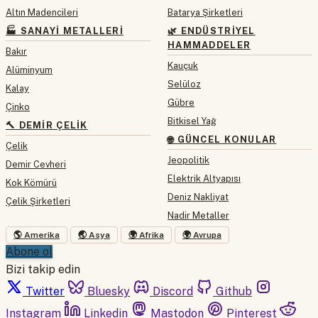
Altın Madencileri
Batarya Şirketleri
🏭 SANAYI METALLERI
🌿 ENDÜSTRIYEL
HAMMADDELER
Bakır
Kauçuk
Alüminyum
Selüloz
Kalay
Gübre
Çinko
Bitkisel Yağ
🔨 DEMIR ÇELIK
🌐 GÜNCEL KONULAR
Çelik
Jeopolitik
Demir Cevheri
Elektrik Altyapısı
Kok Kömürü
Deniz Nakliyat
Çelik Şirketleri
Nadir Metaller
🌎 Amerika
🌏 Asya
🌍 Afrika
🌍 Avrupa
Abone ol
Bizi takip edin
Twitter
Bluesky
Discord
Github
Instagram
Linkedin
Mastodon
Pinterest