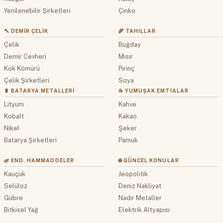
Yenilenebilir Şirketleri
Çinko
🔨 DEMIR ÇELIK
🌾 TAHILLAR
Çelik
Buğday
Demir Cevheri
Mısır
Kok Kömürü
Pirinç
Çelik Şirketleri
Soya
🔋 BATARYA METALLERI
☕ YUMUŞAK EMTIALAR
Lityum
Kahve
Kobalt
Kakao
Nikel
Şeker
Batarya Şirketleri
Pamuk
🌿 END. HAMMADDELER
🌐 GÜNCEL KONULAR
Kauçuk
Jeopolitik
Selüloz
Deniz Nakliyat
Gübre
Nadir Metaller
Bitkisel Yağ
Elektrik Altyapısı