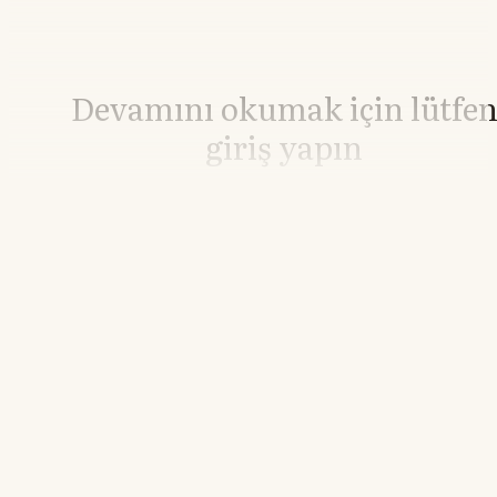
Devamını okumak için lütfe
giriş yapın
Hesabınız yoksa lütfen abone olun.
Hemen Abone Ol
Hesabınız var mı?
Giriş