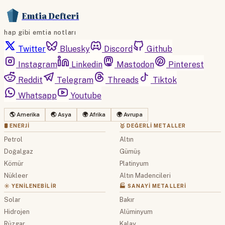
Emtia Defteri
hap gibi emtia notları
Twitter
Bluesky
Discord
Github
Instagram
Linkedin
Mastodon
Pinterest
Reddit
Telegram
Threads
Tiktok
Whatsapp
Youtube
🌎 Amerika
🌏 Asya
🌍 Afrika
🌍 Avrupa
🛢 ENERJI
🥇 DEĞERLI METALLER
Petrol
Altın
Doğalgaz
Gümüş
Kömür
Platinyum
Nükleer
Altın Madencileri
☀️ YENILENEBILIR
🏭 SANAYI METALLERI
Solar
Bakır
Hidrojen
Alüminyum
Rüzgar
Kalay