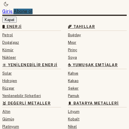
Giriş
Abone ol
Kapat
🛢 ENERJI
🌾 TAHILLAR
Petrol
Buğday
Doğalgaz
Mısır
Kömür
Pirinç
Nükleer
Soya
☀️ YENILENEBILIR ENERJI
☕ YUMUŞAK EMTIALAR
Solar
Kahve
Hidrojen
Kakao
Rüzgar
Şeker
Yenilenebilir Şirketleri
Pamuk
🥇 DEĞERLI METALLER
🔋 BATARYA METALLERI
Altın
Lityum
Gümüş
Kobalt
Platinyum
Nikel