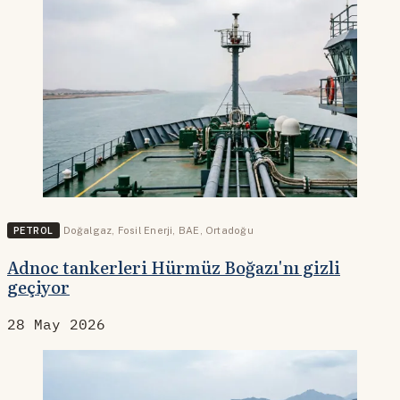
PETROL
Doğalgaz
,
Fosil Enerji
,
BAE
,
Ortadoğu
Adnoc tankerleri Hürmüz Boğazı'nı gizli
geçiyor
28 May 2026