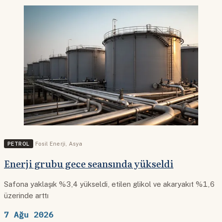
PETROL
Fosil Enerji
,
Asya
Enerji grubu gece seansında yükseldi
Safona yaklaşık %3,4 yükseldi, etilen glikol ve akaryakıt %1,6
üzerinde arttı
7 Ağu 2026