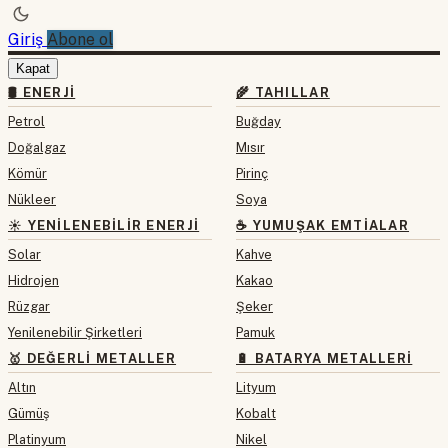
Giriş
Abone ol
Kapat
🛢 ENERJI
🌾 TAHILLAR
Petrol
Buğday
Doğalgaz
Mısır
Kömür
Pirinç
Nükleer
Soya
☀️ YENILENEBILIR ENERJI
☕ YUMUŞAK EMTIALAR
Solar
Kahve
Hidrojen
Kakao
Rüzgar
Şeker
Yenilenebilir Şirketleri
Pamuk
🥇 DEĞERLI METALLER
🔋 BATARYA METALLERI
Altın
Lityum
Gümüş
Kobalt
Platinyum
Nikel