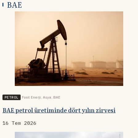
BAE
PETROL
Fosil Enerji
,
Asya
,
BAE
BAE petrol üretiminde dört yılın zirvesi
16 Tem 2026