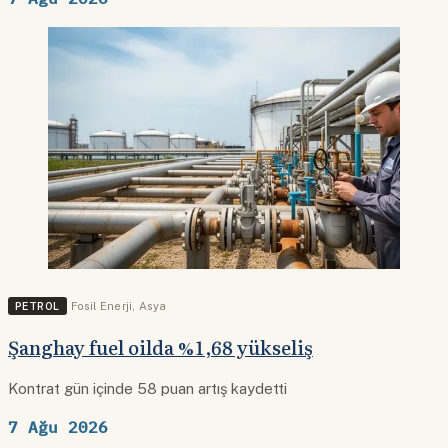
PETROL
Fosil Enerji
,
Asya
Şanghay fuel oilda %1,68 yükseliş
Kontrat gün içinde 58 puan artış kaydetti
7 Ağu 2026