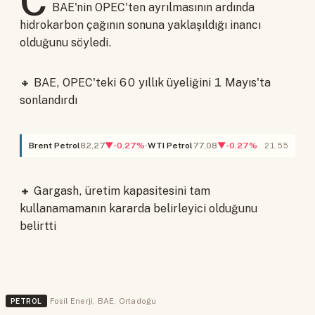
C
BAE'nin OPEC'ten ayrılmasının ardında
hidrokarbon çağının sonuna yaklaşıldığı inancı
olduğunu söyledi.
🔸 BAE, OPEC'teki 60 yıllık üyeliğini 1 Mayıs'ta
sonlandırdı
Brent Petrol
82,27
▼-0.27%
WTI Petrol
77,08
▼-0.27%
21.55
🔸 Gargash, üretim kapasitesini tam
kullanamamanın kararda belirleyici olduğunu
belirtti
PETROL
Fosil Enerji
,
BAE
,
Ortadoğu