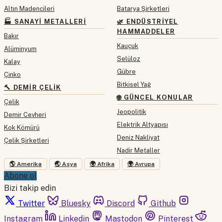
Altın Madencileri
Batarya Şirketleri
🏭 SANAYI METALLERI
🌿 ENDÜSTRIYEL
HAMMADDELER
Bakır
Kauçuk
Alüminyum
Selüloz
Kalay
Gübre
Çinko
Bitkisel Yağ
🔨 DEMIR ÇELIK
🌐 GÜNCEL KONULAR
Çelik
Jeopolitik
Demir Cevheri
Elektrik Altyapısı
Kok Kömürü
Deniz Nakliyat
Çelik Şirketleri
Nadir Metaller
🌎 Amerika
🌏 Asya
🌍 Afrika
🌍 Avrupa
Abone ol
Bizi takip edin
Twitter
Bluesky
Discord
Github
Instagram
Linkedin
Mastodon
Pinterest