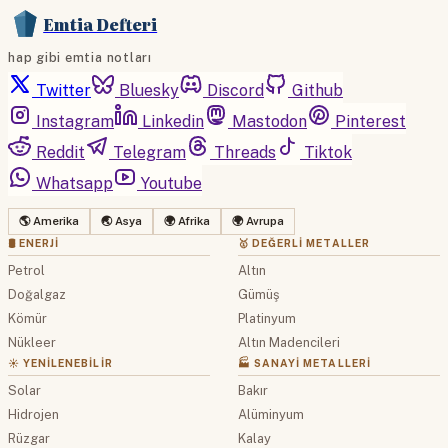
Emtia Defteri
hap gibi emtia notları
Twitter
Bluesky
Discord
Github
Instagram
Linkedin
Mastodon
Pinterest
Reddit
Telegram
Threads
Tiktok
Whatsapp
Youtube
🌎 Amerika
🌏 Asya
🌍 Afrika
🌍 Avrupa
🛢 ENERJI
🥇 DEĞERLI METALLER
Petrol
Altın
Doğalgaz
Gümüş
Kömür
Platinyum
Nükleer
Altın Madencileri
☀️ YENILENEBILIR
🏭 SANAYI METALLERI
Solar
Bakır
Hidrojen
Alüminyum
Rüzgar
Kalay