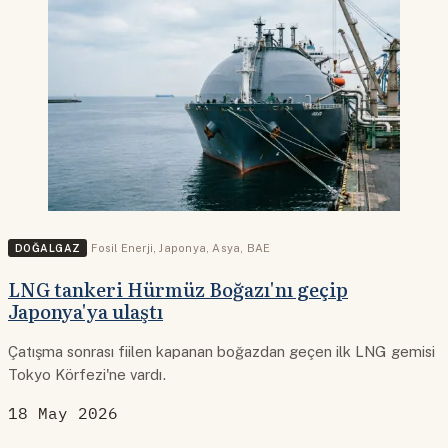
DOĞALGAZ
Fosil Enerji
,
Japonya
,
Asya
,
BAE
LNG tankeri Hürmüz Boğazı'nı geçip
Japonya'ya ulaştı
Çatışma sonrası fiilen kapanan boğazdan geçen ilk LNG gemisi
Tokyo Körfezi'ne vardı.
18 May 2026