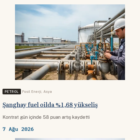
PETROL
Fosil Enerji
,
Asya
Şanghay fuel oilda %1,68 yükseliş
Kontrat gün içinde 58 puan artış kaydetti
7 Ağu 2026