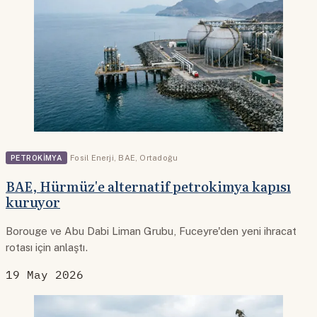
PETROKIMYA
Fosil Enerji
,
BAE
,
Ortadoğu
BAE, Hürmüz'e alternatif petrokimya kapısı
kuruyor
Borouge ve Abu Dabi Liman Grubu, Fuceyre'den yeni ihracat
rotası için anlaştı.
19 May 2026