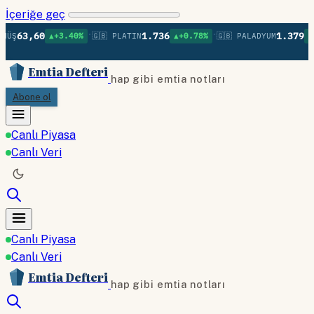
İçeriğe geç
•
•
,60
1.736
1.379
▲+3.40%
🇬🇧 PLATIN
▲+0.78%
🇬🇧 PALADYUM
▲+0.75%
Emtia Defteri
hap gibi emtia notları
Abone ol
Canlı Piyasa
Canlı Veri
Canlı Piyasa
Canlı Veri
Emtia Defteri
hap gibi emtia notları