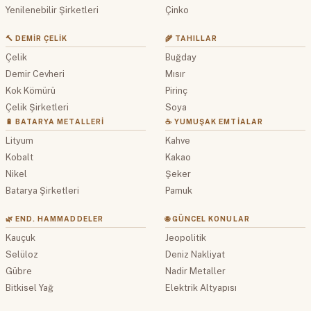
Yenilenebilir Şirketleri
Çinko
🔨 DEMIR ÇELIK
🌾 TAHILLAR
Çelik
Buğday
Demir Cevheri
Mısır
Kok Kömürü
Pirinç
Çelik Şirketleri
Soya
🔋 BATARYA METALLERI
☕ YUMUŞAK EMTIALAR
Lityum
Kahve
Kobalt
Kakao
Nikel
Şeker
Batarya Şirketleri
Pamuk
🌿 END. HAMMADDELER
🌐 GÜNCEL KONULAR
Kauçuk
Jeopolitik
Selüloz
Deniz Nakliyat
Gübre
Nadir Metaller
Bitkisel Yağ
Elektrik Altyapısı