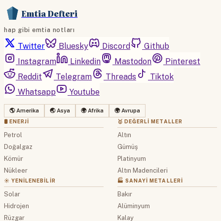
Emtia Defteri
hap gibi emtia notları
Twitter
Bluesky
Discord
Github
Instagram
Linkedin
Mastodon
Pinterest
Reddit
Telegram
Threads
Tiktok
Whatsapp
Youtube
🌎 Amerika
🌏 Asya
🌍 Afrika
🌍 Avrupa
🛢 ENERJI
🥇 DEĞERLI METALLER
Petrol
Altın
Doğalgaz
Gümüş
Kömür
Platinyum
Nükleer
Altın Madencileri
☀️ YENILENEBILIR
🏭 SANAYI METALLERI
Solar
Bakır
Hidrojen
Alüminyum
Rüzgar
Kalay