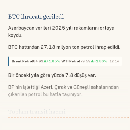
BTC ihracatı geriledi
Azerbaycan verileri 2025 yılı rakamlarını ortaya
koydu.
BTC hattından 27,18 milyon ton petrol ihraç edildi.
Brent Petrol
84,93
▲+1.65%
WTI Petrol
79,59
▲+1.80%
12.14
Bir önceki yıla göre yüzde 7,8 düşüş var.
BP'nin işlettiği Azeri, Çırak ve Güneşli sahalarından
çıkarılan petrol bu hatla taşınıyor.
Toplam transit hacmi