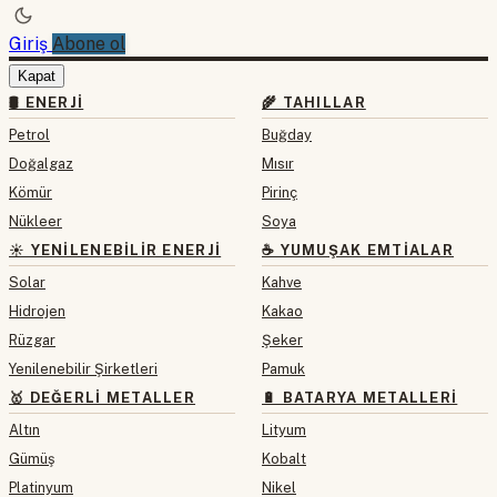
Giriş
Abone ol
Kapat
🛢 ENERJI
🌾 TAHILLAR
Petrol
Buğday
Doğalgaz
Mısır
Kömür
Pirinç
Nükleer
Soya
☀️ YENILENEBILIR ENERJI
☕ YUMUŞAK EMTIALAR
Solar
Kahve
Hidrojen
Kakao
Rüzgar
Şeker
Yenilenebilir Şirketleri
Pamuk
🥇 DEĞERLI METALLER
🔋 BATARYA METALLERI
Altın
Lityum
Gümüş
Kobalt
Platinyum
Nikel