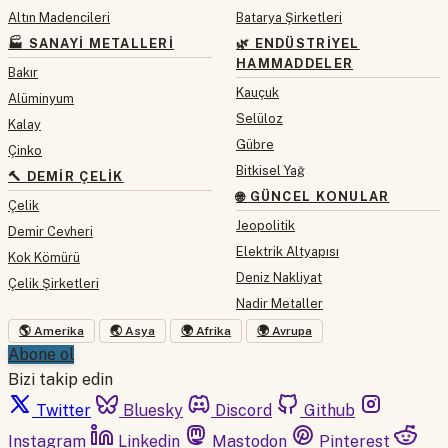
Altın Madencileri
Batarya Şirketleri
🏭 SANAYI METALLERI
🌿 ENDÜSTRIYEL
HAMMADDELER
Bakır
Kauçuk
Alüminyum
Selüloz
Kalay
Gübre
Çinko
Bitkisel Yağ
🔨 DEMIR ÇELIK
🌐 GÜNCEL KONULAR
Çelik
Jeopolitik
Demir Cevheri
Elektrik Altyapısı
Kok Kömürü
Deniz Nakliyat
Çelik Şirketleri
Nadir Metaller
🌎 Amerika
🌏 Asya
🌍 Afrika
🌍 Avrupa
Abone ol
Bizi takip edin
Twitter
Bluesky
Discord
Github
Instagram
Linkedin
Mastodon
Pinterest