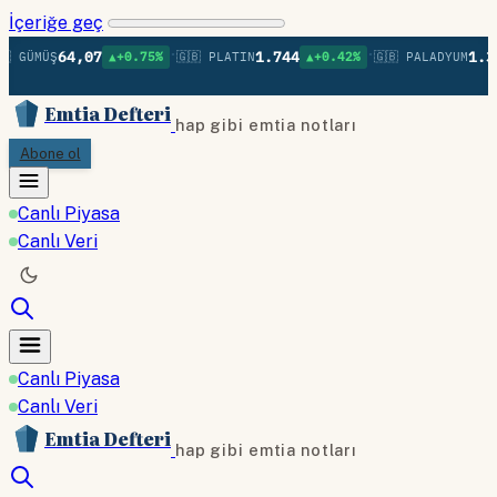
İçeriğe geç
•
•
64,07
1.744
1.358
 GÜMÜŞ
▲+0.75%
🇬🇧 PLATIN
▲+0.42%
🇬🇧 PALADYUM
Emtia Defteri
hap gibi emtia notları
Abone ol
Canlı Piyasa
Canlı Veri
Canlı Piyasa
Canlı Veri
Emtia Defteri
hap gibi emtia notları