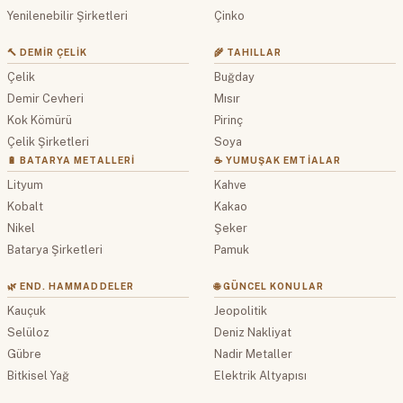
Yenilenebilir Şirketleri
Çinko
🔨 DEMIR ÇELIK
🌾 TAHILLAR
Çelik
Buğday
Demir Cevheri
Mısır
Kok Kömürü
Pirinç
Çelik Şirketleri
Soya
🔋 BATARYA METALLERI
☕ YUMUŞAK EMTIALAR
Lityum
Kahve
Kobalt
Kakao
Nikel
Şeker
Batarya Şirketleri
Pamuk
🌿 END. HAMMADDELER
🌐 GÜNCEL KONULAR
Kauçuk
Jeopolitik
Selüloz
Deniz Nakliyat
Gübre
Nadir Metaller
Bitkisel Yağ
Elektrik Altyapısı