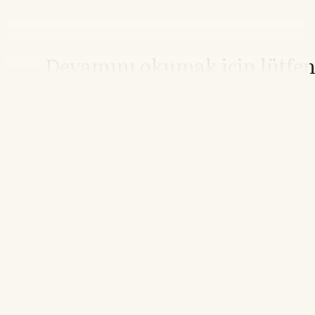
Devamını okumak için lütfe
giriş yapın
Hesabınız yoksa lütfen abone olun.
Hemen Abone Ol
Hesabınız var mı?
Giriş