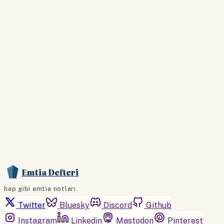
Hesabınız yoksa lütfen abone olun.
Hemen Abone Ol
Hesabınız var mı?
Giriş
Emtia Defteri
hap gibi emtia notları
Twitter
Bluesky
Discord
Github
Instagram
Linkedin
Mastodon
Pinterest