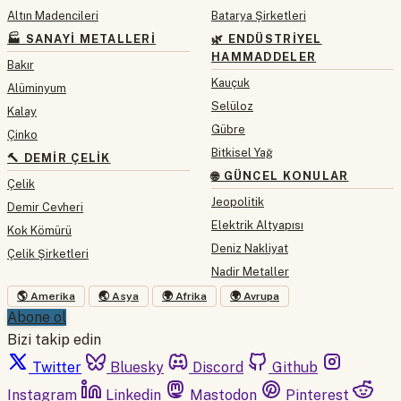
Altın Madencileri
Batarya Şirketleri
🏭 SANAYI METALLERI
🌿 ENDÜSTRIYEL
HAMMADDELER
Bakır
Kauçuk
Alüminyum
Selüloz
Kalay
Gübre
Çinko
Bitkisel Yağ
🔨 DEMIR ÇELIK
🌐 GÜNCEL KONULAR
Çelik
Jeopolitik
Demir Cevheri
Elektrik Altyapısı
Kok Kömürü
Deniz Nakliyat
Çelik Şirketleri
Nadir Metaller
🌎 Amerika
🌏 Asya
🌍 Afrika
🌍 Avrupa
Abone ol
Bizi takip edin
Twitter
Bluesky
Discord
Github
Instagram
Linkedin
Mastodon
Pinterest