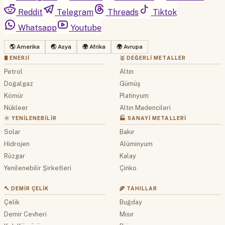
Reddit
Telegram
Threads
Tiktok
Whatsapp
Youtube
🌎 Amerika
🌏 Asya
🌍 Afrika
🌍 Avrupa
🛢 ENERJI
🥇 DEĞERLI METALLER
Petrol
Altın
Doğalgaz
Gümüş
Kömür
Platinyum
Nükleer
Altın Madencileri
☀️ YENILENEBILIR
🏭 SANAYI METALLERI
Solar
Bakır
Hidrojen
Alüminyum
Rüzgar
Kalay
Yenilenebilir Şirketleri
Çinko
🔨 DEMIR ÇELIK
🌾 TAHILLAR
Çelik
Buğday
Demir Cevheri
Mısır