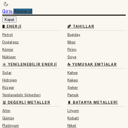
Giriş
Abone ol
Kapat
🛢 ENERJI
🌾 TAHILLAR
Petrol
Buğday
Doğalgaz
Mısır
Kömür
Pirinç
Nükleer
Soya
☀️ YENILENEBILIR ENERJI
☕ YUMUŞAK EMTIALAR
Solar
Kahve
Hidrojen
Kakao
Rüzgar
Şeker
Yenilenebilir Şirketleri
Pamuk
🥇 DEĞERLI METALLER
🔋 BATARYA METALLERI
Altın
Lityum
Gümüş
Kobalt
Platinyum
Nikel