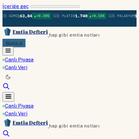
İçeriğe geç
•
•
63,84
1.740
1.3
🇧 GÜMÜŞ
▲+0.38%
🇬🇧 PLATIN
▲+0.18%
🇬🇧 PALADYUM
Emtia Defteri
hap gibi emtia notları
Abone ol
Canlı Piyasa
Canlı Veri
Canlı Piyasa
Canlı Veri
Emtia Defteri
hap gibi emtia notları