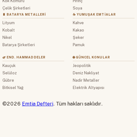
Kok Kömürü
Pirinç
Çelik Şirketleri
Soya
🔋 BATARYA METALLERI
☕ YUMUŞAK EMTIALAR
Lityum
Kahve
Kobalt
Kakao
Nikel
Şeker
Batarya Şirketleri
Pamuk
🌿 END. HAMMADDELER
🌐 GÜNCEL KONULAR
Kauçuk
Jeopolitik
Selüloz
Deniz Nakliyat
Gübre
Nadir Metaller
Bitkisel Yağ
Elektrik Altyapısı
©2026
Emtia Defteri
. Tüm hakları saklıdır.