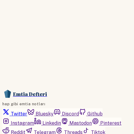
Hesabınız yoksa lütfen abone olun.
Hemen Abone Ol
Hesabınız var mı?
Giriş
Emtia Defteri
hap gibi emtia notları
Twitter
Bluesky
Discord
Github
Instagram
Linkedin
Mastodon
Pinterest
Reddit
Telegram
Threads
Tiktok