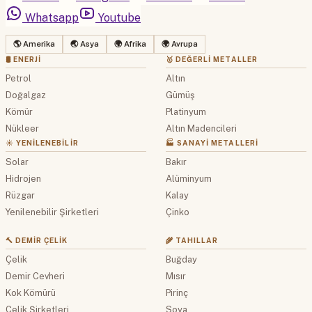
Whatsapp
Youtube
🌎 Amerika
🌏 Asya
🌍 Afrika
🌍 Avrupa
🛢 ENERJI
🥇 DEĞERLI METALLER
Petrol
Altın
Doğalgaz
Gümüş
Kömür
Platinyum
Nükleer
Altın Madencileri
☀️ YENILENEBILIR
🏭 SANAYI METALLERI
Solar
Bakır
Hidrojen
Alüminyum
Rüzgar
Kalay
Yenilenebilir Şirketleri
Çinko
🔨 DEMIR ÇELIK
🌾 TAHILLAR
Çelik
Buğday
Demir Cevheri
Mısır
Kok Kömürü
Pirinç
Çelik Şirketleri
Soya