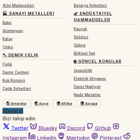
Altın Madencileri
Batarya Şirketleri
🏭 SANAYI METALLERI
🌿 ENDÜSTRIYEL
HAMMADDELER
Bakır
Kauçuk
Alüminyum
Selüloz
Kalay
Gübre
Çinko
Bitkisel Yağ
🔨 DEMIR ÇELIK
🌐 GÜNCEL KONULAR
Çelik
Jeopolitik
Demir Cevheri
Elektrik Altyapısı
Kok Kömürü
Deniz Nakliyat
Çelik Şirketleri
Nadir Metaller
🌎 Amerika
🌏 Asya
🌍 Afrika
🌍 Avrupa
Abone ol
Bizi takip edin
Twitter
Bluesky
Discord
Github
Instagram
Linkedin
Mastodon
Pinterest