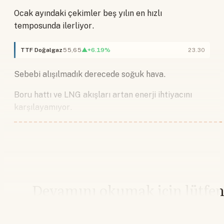
Ocak ayındaki çekimler beş yılın en hızlı
temposunda ilerliyor.
TTF Doğalgaz
55,65
▲+6.19%
23.30
Sebebi alışılmadık derecede soğuk hava.
Boru hattı ve LNG akışları artan enerji ihtiyacını
karşılayamıyor.
Devamını okumak için lütfe
giriş yapın