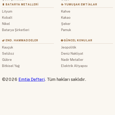
🔋 BATARYA METALLERI
☕ YUMUŞAK EMTIALAR
Lityum
Kahve
Kobalt
Kakao
Nikel
Şeker
Batarya Şirketleri
Pamuk
🌿 END. HAMMADDELER
🌐 GÜNCEL KONULAR
Kauçuk
Jeopolitik
Selüloz
Deniz Nakliyat
Gübre
Nadir Metaller
Bitkisel Yağ
Elektrik Altyapısı
©2026
Emtia Defteri
. Tüm hakları saklıdır.