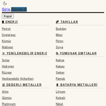
Giriş
Abone ol
Kapat
🛢 ENERJI
🌾 TAHILLAR
Petrol
Buğday
Doğalgaz
Mısır
Kömür
Pirinç
Nükleer
Soya
☀️ YENILENEBILIR ENERJI
☕ YUMUŞAK EMTIALAR
Solar
Kahve
Hidrojen
Kakao
Rüzgar
Şeker
Yenilenebilir Şirketleri
Pamuk
🥇 DEĞERLI METALLER
🔋 BATARYA METALLERI
Altın
Lityum
Gümüş
Kobalt
Platinyum
Nikel