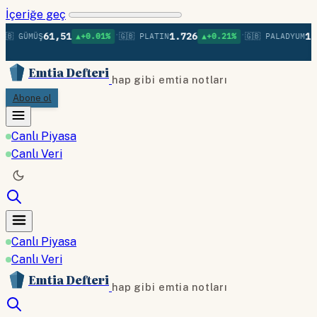
İçeriğe geç
•
•
61,51
1.726
1.3
🇧 GÜMÜŞ
▲+0.01%
🇬🇧 PLATIN
▲+0.21%
🇬🇧 PALADYUM
Emtia Defteri
hap gibi emtia notları
Abone ol
Canlı Piyasa
Canlı Veri
Canlı Piyasa
Canlı Veri
Emtia Defteri
hap gibi emtia notları