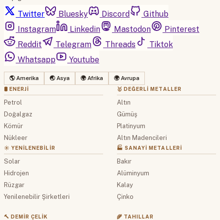
Twitter
Bluesky
Discord
Github
Instagram
Linkedin
Mastodon
Pinterest
Reddit
Telegram
Threads
Tiktok
Whatsapp
Youtube
🌎 Amerika
🌏 Asya
🌍 Afrika
🌍 Avrupa
🛢 ENERJI
🥇 DEĞERLI METALLER
Petrol
Altın
Doğalgaz
Gümüş
Kömür
Platinyum
Nükleer
Altın Madencileri
☀️ YENILENEBILIR
🏭 SANAYI METALLERI
Solar
Bakır
Hidrojen
Alüminyum
Rüzgar
Kalay
Yenilenebilir Şirketleri
Çinko
🔨 DEMIR ÇELIK
🌾 TAHILLAR