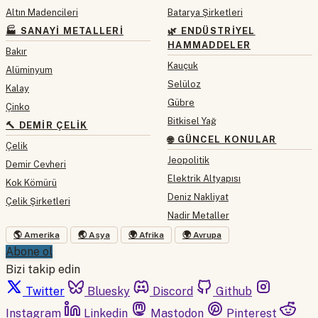
Altın Madencileri
Batarya Şirketleri
🏭 SANAYI METALLERI
🌿 ENDÜSTRIYEL
HAMMADDELER
Bakır
Kauçuk
Alüminyum
Selüloz
Kalay
Gübre
Çinko
Bitkisel Yağ
🔨 DEMIR ÇELIK
🌐 GÜNCEL KONULAR
Çelik
Jeopolitik
Demir Cevheri
Elektrik Altyapısı
Kok Kömürü
Deniz Nakliyat
Çelik Şirketleri
Nadir Metaller
🌎 Amerika
🌏 Asya
🌍 Afrika
🌍 Avrupa
Abone ol
Bizi takip edin
Twitter
Bluesky
Discord
Github
Instagram
Linkedin
Mastodon
Pinterest