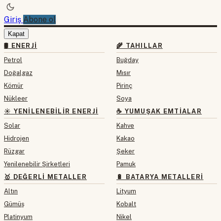
Giriş
Abone ol
Kapat
🛢 ENERJI
🌾 TAHILLAR
Petrol
Buğday
Doğalgaz
Mısır
Kömür
Pirinç
Nükleer
Soya
☀️ YENILENEBILIR ENERJI
☕ YUMUŞAK EMTIALAR
Solar
Kahve
Hidrojen
Kakao
Rüzgar
Şeker
Yenilenebilir Şirketleri
Pamuk
🥇 DEĞERLI METALLER
🔋 BATARYA METALLERI
Altın
Lityum
Gümüş
Kobalt
Platinyum
Nikel