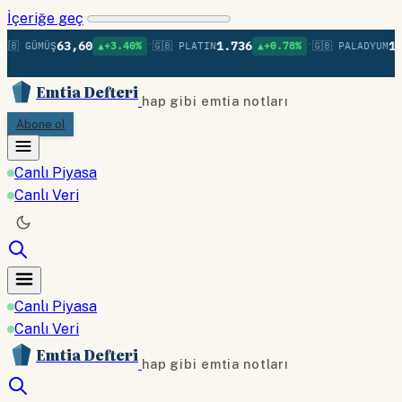
İçeriğe geç
•
•
63,60
1.736
1.3
🇧 GÜMÜŞ
▲+3.40%
🇬🇧 PLATIN
▲+0.78%
🇬🇧 PALADYUM
Emtia Defteri
hap gibi emtia notları
Abone ol
Canlı Piyasa
Canlı Veri
Canlı Piyasa
Canlı Veri
Emtia Defteri
hap gibi emtia notları