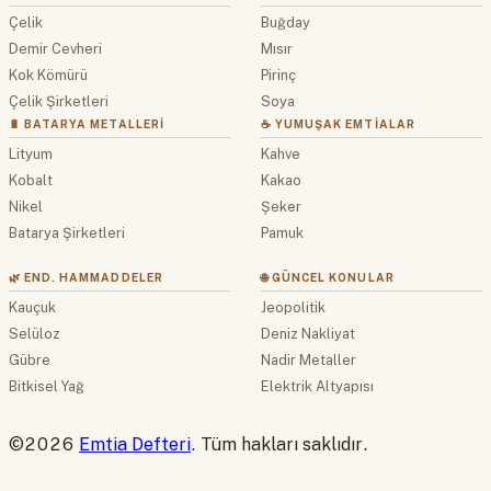
Çelik
Buğday
Demir Cevheri
Mısır
Kok Kömürü
Pirinç
Çelik Şirketleri
Soya
🔋 BATARYA METALLERI
☕ YUMUŞAK EMTIALAR
Lityum
Kahve
Kobalt
Kakao
Nikel
Şeker
Batarya Şirketleri
Pamuk
🌿 END. HAMMADDELER
🌐 GÜNCEL KONULAR
Kauçuk
Jeopolitik
Selüloz
Deniz Nakliyat
Gübre
Nadir Metaller
Bitkisel Yağ
Elektrik Altyapısı
©2026
Emtia Defteri
. Tüm hakları saklıdır.