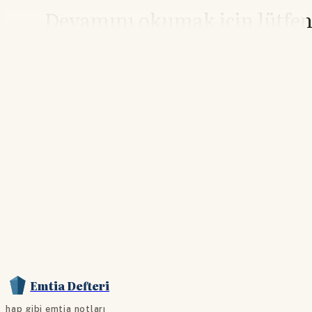
Devamını okumak için lütfe
giriş yapın
Hesabınız yoksa lütfen abone olun.
Hemen Abone Ol
Hesabınız var mı?
Giriş
Emtia Defteri
hap gibi emtia notları