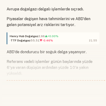
Avrupa doğalgazı dalgalı işlemlerde sıçradı.
Piyasalar değişen hava tahminlerini ve ABD'den
gelen potansiyel arz risklerini tartıyor.
Henry Hub Doğalgaz
2,66
▲+0.00%
TTF Doğalgaz
55,51
▼-0.46%
21.55
ABD'de dondurucu bir soğuk dalga yaşanıyor.
Referans vadeli işlemler günün başlarında yüzde
6'ya varan düşüşün ardından yüzde 10'a yakın
yükseldi.