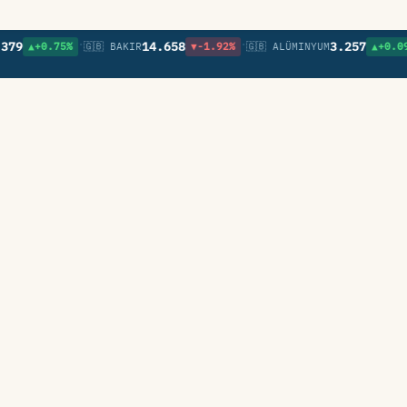
•
•
•
14.658
3.257
▲+0.75%
🇬🇧 BAKIR
▼-1.92%
🇬🇧 ALÜMINYUM
▲+0.09%
