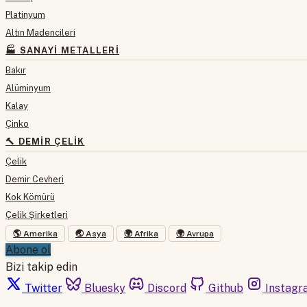
Platinyum
Altın Madencileri
🏭 SANAYI METALLERI
Bakır
Alüminyum
Kalay
Çinko
🔨 DEMIR ÇELIK
Çelik
Demir Cevheri
Kok Kömürü
Çelik Şirketleri
🌎 Amerika
🌏 Asya
🌍 Afrika
🌍 Avrupa
Abone ol
Bizi takip edin
Twitter
Bluesky
Discord
Github
Instagr