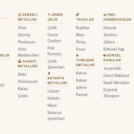
🥇 DEĞERLI
🔨 DEMIR
🌾
🌿 END.
METALLER
ÇELIK
TAHILLAR
HAMMADDELER
Altın
Çelik
Buğday
Kauçuk
z
Gümüş
Demir
Mısır
Selüloz
Cevheri
Platinyum
Pirinç
Gübre
Kok
Altın
Soya
Bitkisel Yağ
Kömürü
Madencileri
BILIR
☕
🌐 GÜNCEL
YUMUŞAK
KONULAR
Çelik
🏭 SANAYI
EMTIALAR
METALLERI
Şirketleri
Jeopolitik
Kahve
🔋
Bakır
Deniz Nakliyat
BATARYA
Kakao
Alüminyum
Nadir Metaller
METALLERI
lir
Şeker
Kalay
Elektrik
Lityum
Pamuk
Çinko
Altyapısı
Kobalt
Nikel
Batarya
Şirketleri