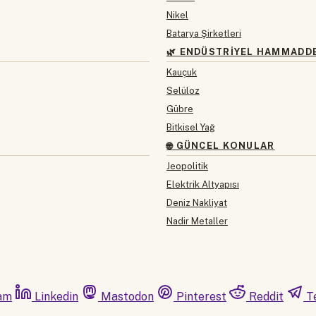
Nikel
Batarya Şirketleri
🌿 ENDÜSTRIYEL HAMMADD
Kauçuk
Selüloz
Gübre
Bitkisel Yağ
🌐 GÜNCEL KONULAR
Jeopolitik
Elektrik Altyapısı
Deniz Nakliyat
Nadir Metaller
am
Linkedin
Mastodon
Pinterest
Reddit
T