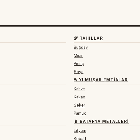
🌾 TAHILLAR
Buğday
Mısır
Pirinç
Soya
☕ YUMUŞAK EMTIALAR
Kahve
Kakao
Şeker
Pamuk
🔋 BATARYA METALLERI
Lityum
Kobalt