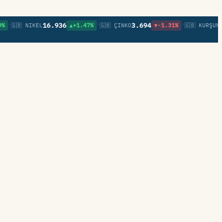
•
•
16.936
3.694
0,85
🇧 NIKEL
▲+1.47%
🇬🇧 ÇINKO
▼-1.31%
🇬🇧 KURŞUN