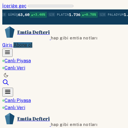
İçeriğe geç
•
•
63,60
1.736
1.379
 GÜMÜŞ
▲+3.40%
🇬🇧 PLATIN
▲+0.78%
🇬🇧 PALADYUM
Emtia Defteri
hap gibi emtia notları
Giriş
Abone ol
Canlı Piyasa
Canlı Veri
Canlı Piyasa
Canlı Veri
Emtia Defteri
hap gibi emtia notları