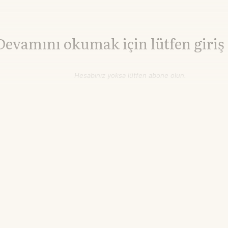
Devamını okumak için lütfen giriş
Hesabınız yoksa lütfen abone olun.
Hemen Abone Ol
Hesabınız var mı?
Giriş
Alüminyum
3.256,60
▲+0.09%
$/ton
21.55