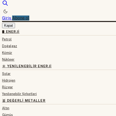
Giriş
Abone ol
Kapat
🛢 ENERJI
Petrol
Doğalgaz
Kömür
Nükleer
☀️ YENILENEBILIR ENERJI
Solar
Hidrojen
Rüzgar
Yenilenebilir Şirketleri
🥇 DEĞERLI METALLER
Altın
Gümüş