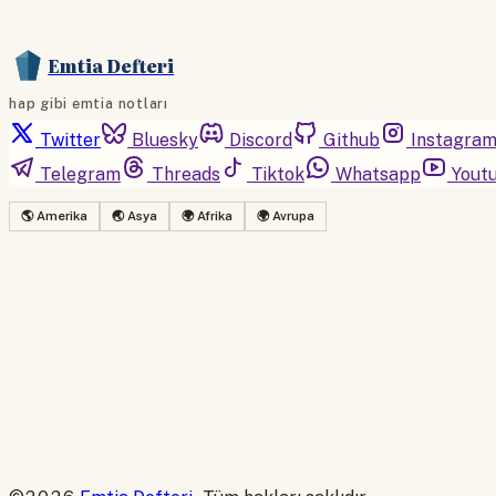
Emtia Defteri
hap gibi emtia notları
Twitter
Bluesky
Discord
Github
Instagra
Telegram
Threads
Tiktok
Whatsapp
Yout
🌎 Amerika
🌏 Asya
🌍 Afrika
🌍 Avrupa