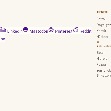
🛢 ENERJI
Petrol
Doğalga
m
Linkedin
Mastodon
Pinterest
Reddit
Kömür
Nükleer
ube
☀️
YENILENE
Solar
Hidrojen
Rüzgar
Yenilenebi
Şirketleri