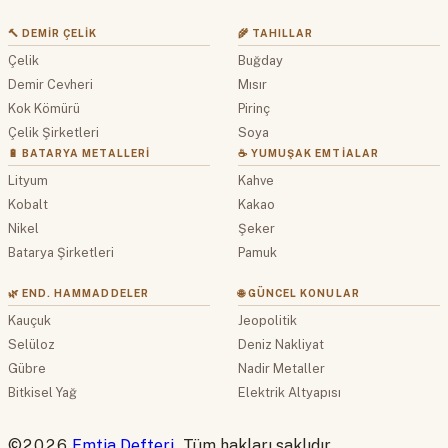
🔨 DEMIR ÇELIK
🌾 TAHILLAR
Çelik
Buğday
Demir Cevheri
Mısır
Kok Kömürü
Pirinç
Çelik Şirketleri
Soya
🔋 BATARYA METALLERI
☕ YUMUŞAK EMTIALAR
Lityum
Kahve
Kobalt
Kakao
Nikel
Şeker
Batarya Şirketleri
Pamuk
🌿 END. HAMMADDELER
🌐 GÜNCEL KONULAR
Kauçuk
Jeopolitik
Selüloz
Deniz Nakliyat
Gübre
Nadir Metaller
Bitkisel Yağ
Elektrik Altyapısı
©2026
Emtia Defteri
. Tüm hakları saklıdır.