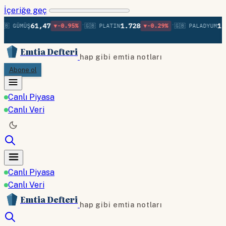
İçeriğe geç
•
•
61,47
1.728
1.3
🇧 GÜMÜŞ
▼-0.95%
🇬🇧 PLATIN
▼-0.29%
🇬🇧 PALADYUM
Emtia Defteri
hap gibi emtia notları
Abone ol
Canlı Piyasa
Canlı Veri
Canlı Piyasa
Canlı Veri
Emtia Defteri
hap gibi emtia notları