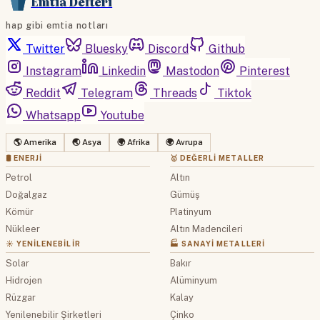
Emtia Defteri
hap gibi emtia notları
Twitter
Bluesky
Discord
Github
Instagram
Linkedin
Mastodon
Pinterest
Reddit
Telegram
Threads
Tiktok
Whatsapp
Youtube
🌎 Amerika
🌏 Asya
🌍 Afrika
🌍 Avrupa
🛢 ENERJI
🥇 DEĞERLI METALLER
Petrol
Altın
Doğalgaz
Gümüş
Kömür
Platinyum
Nükleer
Altın Madencileri
☀️ YENILENEBILIR
🏭 SANAYI METALLERI
Solar
Bakır
Hidrojen
Alüminyum
Rüzgar
Kalay
Yenilenebilir Şirketleri
Çinko