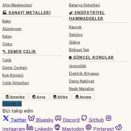
Altın Madencileri
Batarya Şirketleri
🏭 SANAYI METALLERI
🌿 ENDÜSTRIYEL
HAMMADDELER
Bakır
Kauçuk
Alüminyum
Selüloz
Kalay
Gübre
Çinko
Bitkisel Yağ
🔨 DEMIR ÇELIK
🌐 GÜNCEL KONULAR
Çelik
Jeopolitik
Demir Cevheri
Elektrik Altyapısı
Kok Kömürü
Deniz Nakliyat
Çelik Şirketleri
Nadir Metaller
🌎 Amerika
🌏 Asya
🌍 Afrika
🌍 Avrupa
Abone ol
Bizi takip edin
Twitter
Bluesky
Discord
Github
Instagram
Linkedin
Mastodon
Pinterest