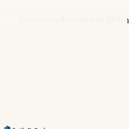
Devamını okumak için lütfe
giriş yapın
Hesabınız yoksa lütfen abone olun.
Hemen Abone Ol
Hesabınız var mı?
Giriş