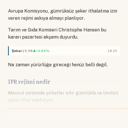
Avrupa Komisyonu, gümrüksüz şeker ithalatına izin
veren rejimi askıya almayı planlıyor.
Tarım ve Gıda Komiseri Christophe Hansen bu
kararı pazartesi akşamı duyurdu.
Şeker
15,58
▲+2.84%
18.25
Ne zaman yürürlüğe gireceği henüz belli değil.
IPR rejimi nedir
Mevcut sistemde şirketler sıfır gümrükle ve limitsiz
şeker ithal edebiliyor.