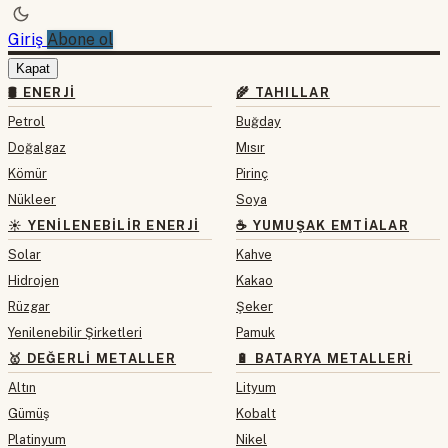
Giriş
Abone ol
Kapat
🛢 ENERJI
🌾 TAHILLAR
Petrol
Buğday
Doğalgaz
Mısır
Kömür
Pirinç
Nükleer
Soya
☀️ YENILENEBILIR ENERJI
☕ YUMUŞAK EMTIALAR
Solar
Kahve
Hidrojen
Kakao
Rüzgar
Şeker
Yenilenebilir Şirketleri
Pamuk
🥇 DEĞERLI METALLER
🔋 BATARYA METALLERI
Altın
Lityum
Gümüş
Kobalt
Platinyum
Nikel